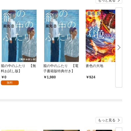
もっと見る
籠の中のふたり 【無
籠の中のふたり 【電
蒼色の大地
料お試し版】
子書籍版特典付き】
0
1,980
924
無料
もっと見る