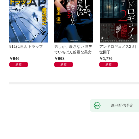
911代理店 トラップ
男しか、殺さない 世界
アンドロギュノス2 創
でいちばん凶暴な美女
世因子
946
968
1,776
新着
新着
新着
新刊配信予定