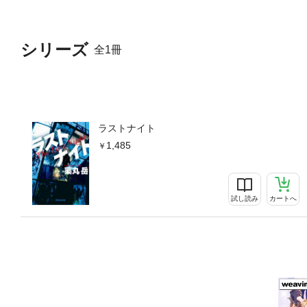
シリーズ
全1冊
ラストナイト
1,485
試し読み
カートへ