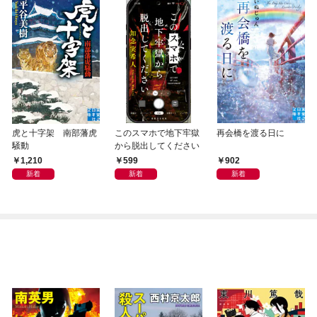
虎と十字架 南部藩虎
このスマホで地下牢獄
再会橋を渡る日に
騒動
から脱出してください
1,210
599
902
新着
新着
新着