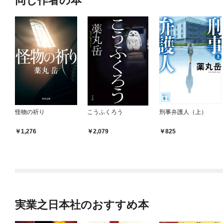
同じ作者の本
怪物の祈り
こうふくろう
刑事弁護人（上）
1,276
2,079
825
実業之日本社のおすすめ本