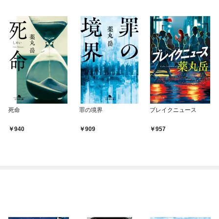
死命
罪の境界
ブレイクニュース
940
909
957