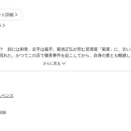
ント詳細
%
？ 顔には刺青、左手は義手。菊池正弘が営む居酒屋「菊屋」に、古い
現れた。かつてこの店で傷害事件を起こしてから、自身の妻とも離婚し
男だ。獣のような雰囲気は人を怯えさせ、刺青に隠された表情からは本
ねるのか？ 吉川英治文学新人賞受賞後第一作！ 著者新境地、魂を震
スペンス
/08