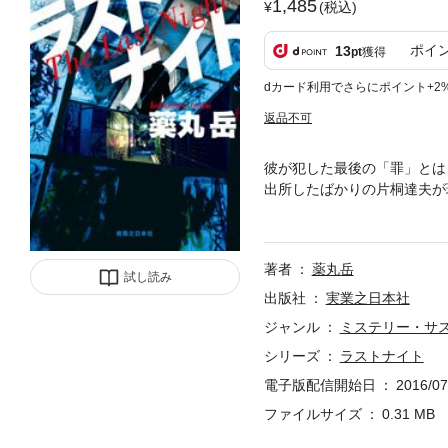
1,485
(税込)
ポイ
13
pt
獲得
dカード利用でさらにポイント+2
返品不可
彼が犯した最後の「罪」とは
出所したばかりの片桐達夫が
何度も犯罪に手を染めてきた
ない――。何故、彼は罪を重
ステリー。
著者
薬丸岳
試し読み
出版社
実業之日本社
ジャンル
ミステリー・サ
シリーズ
ラストナイト
電子版配信開始日
2016/07
ファイルサイズ
0.31 MB