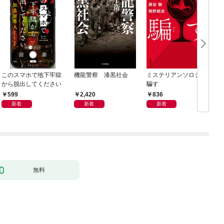
このスマホで地下牢獄
機龍警察 漆黒社会
ミステリアンソロジー
から脱出してください
騙す
599
2,420
836
新着
新着
新着
無料