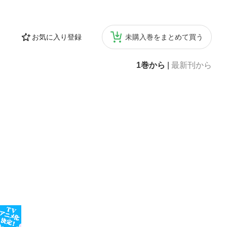
お気に入り登録
未購入巻をまとめて買う
1巻から
|
最新刊から