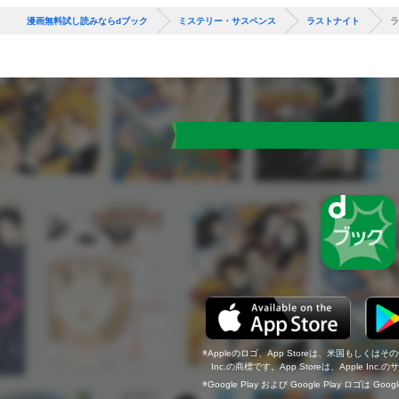
漫画無料試し読みならdブック
ミステリー・サスペンス
ラストナイト
ラ
Appleのロゴ、App Storeは、米国もしくはそ
Inc.の商標です。App Storeは、Apple In
Google Play および Google Play ロゴは Go