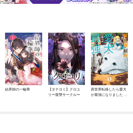
結界師の一輪華
【タテヨミ】クロユ
異世界転移したら愛犬
リ〜復讐サークル〜
が最強になりました ～
シルバーフェンリルと
俺が異世界暮らしを始
めたら～ THE COMIC