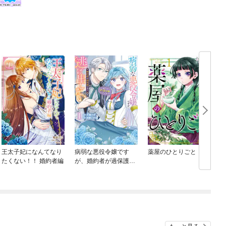
王太子妃になんてなり
病弱な悪役令嬢です
薬屋のひとりごと
たくない！！ 婚約者編
が、婚約者が過保護す
ぎて逃げ出したい(私た
ち犬猿の仲でしたよ
ね！？)