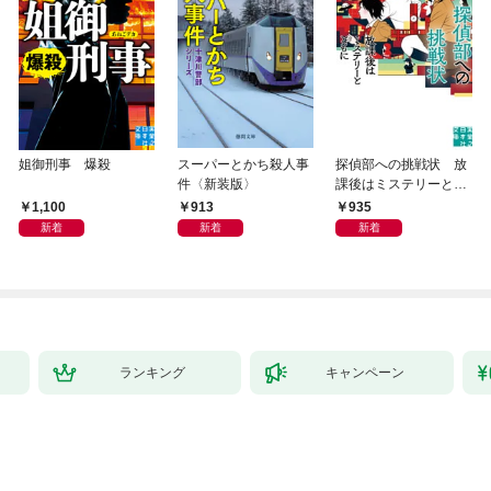
姐御刑事 爆殺
スーパーとかち殺人事
探偵部への挑戦状 放
件〈新装版〉
課後はミステリーとと
もに 新装版
1,100
913
935
新着
新着
新着
ランキング
キャンペーン