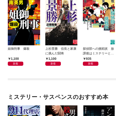
姐御刑事 爆殺
上杉景勝 信長と家康
探偵部への挑戦状 放
に挑んだ闘将
課後はミステリーとと
もに 新装版
1,100
1,100
935
新着
新着
新着
ミステリー・サスペンスのおすすめ本