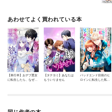
あわせてよく買われている本
【単行本】おデブ悪女
【タテヨミ】あなたは
バッドエンド目前のヒ
に転生したら、なぜか
もういりません
ロインに転生した私、
ラスボス王子様に執着
今世では恋愛するつも
されています
りがチートな兄が離し
てくれません！？@C
OMIC