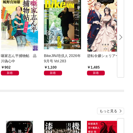
噺家志ん平捕物帖 品
BikeJIN/培倶人 2026年
逆転令嬢シェリアーネ
川偽心中
9月号 Vol.283
902
1,100
1,485
新着
新着
新着
もっと見る