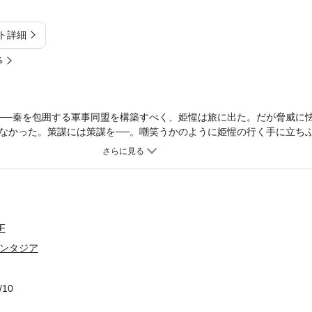
ト詳細
%
──秦を包囲する軍事同盟を構築すべく、姫惺は旅に出た。だが脅威に
なかった。策謀には策謀を──。嘲笑うかのように姫惺の行く手に立ち
運を賭けた大合従は秦の野望を打ち砕けるのか!? ２１５ページ
F
ァンタジア
/10