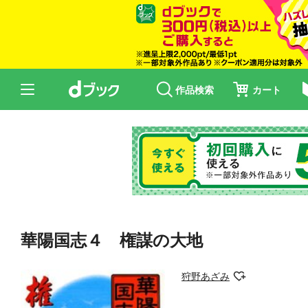
作品検索
カート
華陽国志４ 権謀の大地
狩野あざみ