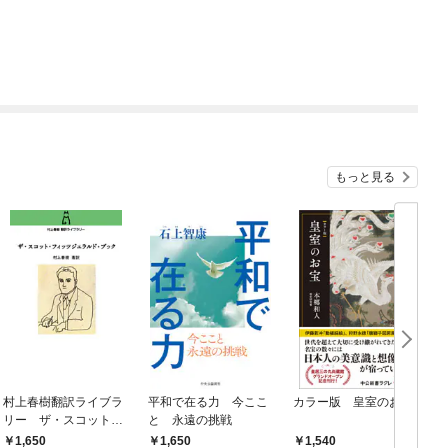
もっと見る
村上春樹翻訳ライブラ
平和で在る力 今ここ
カラー版 皇室のお宝
リー ザ・スコット・
と 永遠の挑戦
フィッツジェラルド・
1,650
1,650
1,540