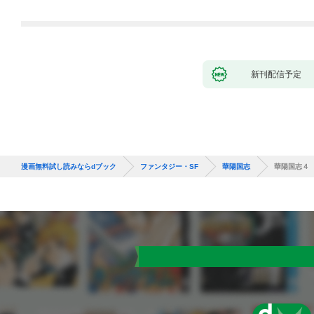
新刊配信予定
漫画無料試し読みならdブック
ファンタジー・SF
華陽国志
華陽国志４