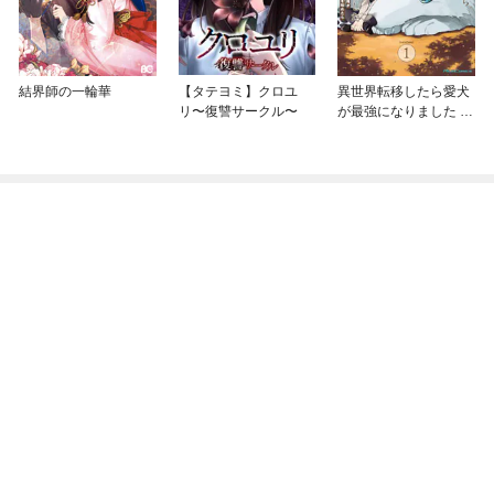
結界師の一輪華
【タテヨミ】クロユ
異世界転移したら愛犬
リ〜復讐サークル〜
が最強になりました ～
シルバーフェンリルと
俺が異世界暮らしを始
めたら～ THE COMIC