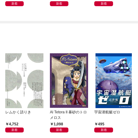
新着
新着
新着
レムかく語りき
Al Tetora II 暴砂のトロ
宇宙潜航艇ゼロ
メロス
4,752
1,098
495
新着
新着
新着