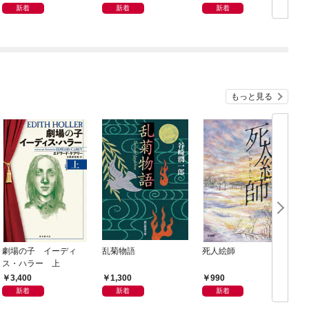
ブック
新着
新着
新着
もっと見る
劇場の子 イーディ
乱菊物語
死人絵師
ス・ハラー 上
3,400
1,300
990
新着
新着
新着