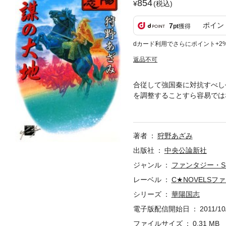
854
(税込)
ポイン
7
pt
獲得
dカード利用でさらにポイント+2
返品不可
合従して強国秦に対抗すべし
を調整することすら容易では
張儀の術数。姫惺が中原の命
著者
狩野あざみ
出版社
中央公論新社
ジャンル
ファンタジー・S
レーベル
C★NOVELSフ
シリーズ
華陽国志
電子版配信開始日
2011/10
ファイルサイズ
0.31 MB