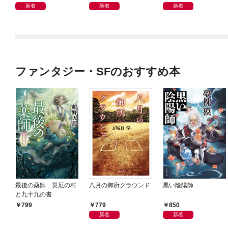
めぐる
新着
新着
新着
ファンタジー・SFのおすすめ本
最後の薬師 災厄の村
八月の御所グラウンド
黒い陰陽師
と九十九の書
779
850
799
新着
新着