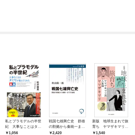
私とプラモデルの半世
戦国七雄興亡史 群雄
新版 地球生まれで旅
紀 大事なことはタミ
の割拠から秦統一まで
育ち ヤマザキマリ流
ヤが教えてくれた
の道程
人生論
1,056
2,420
1,540