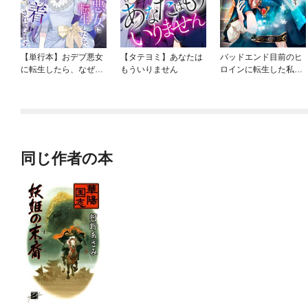
【単行本】おデブ悪女
【タテヨミ】あなたは
バッドエンド目前のヒ
に転生したら、なぜか
もういりません
ロインに転生した私、
ラスボス王子様に執着
今世では恋愛するつも
されています
りがチートな兄が離し
てくれません！？@C
OMIC
同じ作者の本