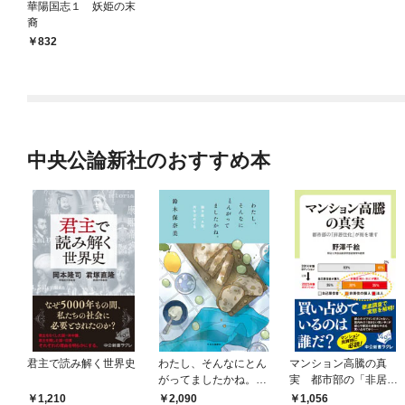
華陽国志１ 妖姫の末
裔
832
中央公論新社のおすすめ本
君主で読み解く世界史
わたし、そんなにとん
マンション高騰の真
がってましたかね。
実 都市部の「非居住
獅子座、Ａ型、丙午は
化」が街を壊す
1,210
2,090
1,056