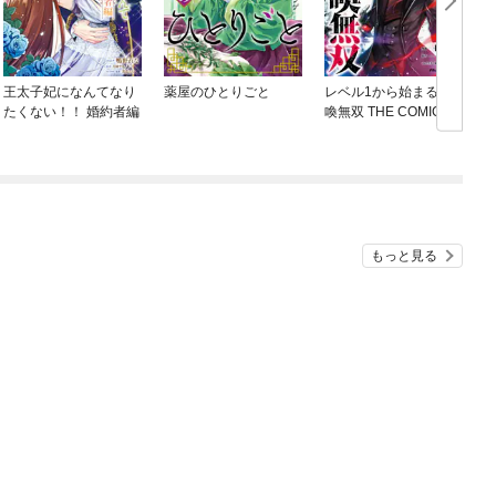
王太子妃になんてなり
薬屋のひとりごと
レベル1から始まる召
たくない！！ 婚約者編
喚無双 THE COMIC
ね
もっと見る