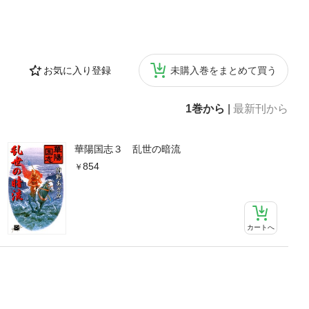
お気に入り登録
未購入巻をまとめて買う
1巻から
|
最新刊から
華陽国志３ 乱世の暗流
854
カートへ