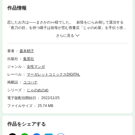
作品情報
恋したお方は――まさかの○○様でした。 妖怪をにらみ倒して退治する
「夜刀の目」を持つ瞳子は祖母が営む骨董店「じゃのめ屋」を手伝う傍ら
「妖怪にらみ業」を請け負っている。ある日“きよら様”と呼ばれるひと月
眠ったままの神社の主を起こしてほしいと依頼を受けるが、きよら様はこ
の世のものとは思えぬ美形で――？ 【同時収録】アシガール［番外編］
著者
森本梢子
出版社
集英社
ジャンル
女性マンガ
レーベル
マーガレットコミックスDIGITAL
掲載誌
ココハナ
シリーズ
じゃのめのめ
電子版配信開始日
2022/11/25
ファイルサイズ
25.74 MB
作品をシェアする