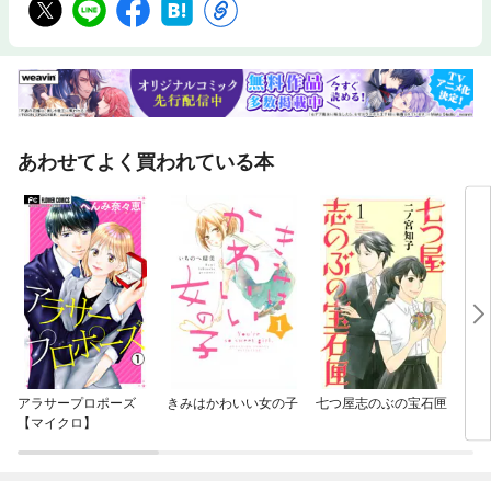
あわせてよく買われている本
アラサープロポーズ
きみはかわいい女の子
七つ屋志のぶの宝石匣
クッ
【マイクロ】