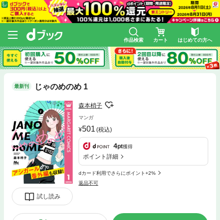
作品検索
カート
はじめての方へ
じゃのめのめ 1
最新刊
森本梢子
マンガ
501
(税込)
4
pt
獲得
ポイント詳細
dカード利用でさらにポイント+2%
返品不可
試し読み