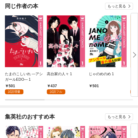
同じ作者の本
もっと見る
たまのこしいれ ―アシ
高台家の人々 1
じゃのめのめ 1
アシ
ガールEDO― 1
501
437
4
501
試読増量
試読フル
試
集英社のおすすめ本
もっと見る