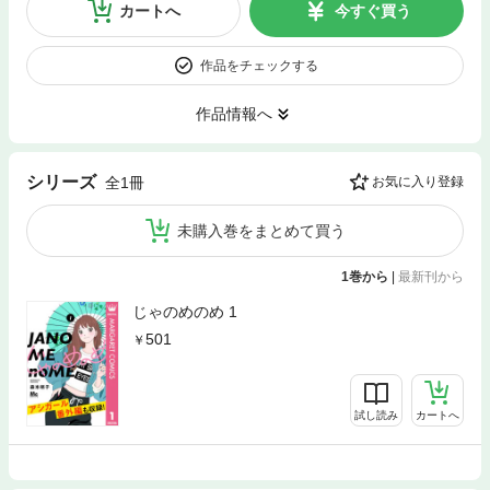
カートへ
今すぐ買う
作品をチェックする
作品情報へ
シリーズ
全1冊
お気に入り登録
未購入巻をまとめて買う
1巻から
|
最新刊から
じゃのめのめ 1
501
試し読み
カートへ