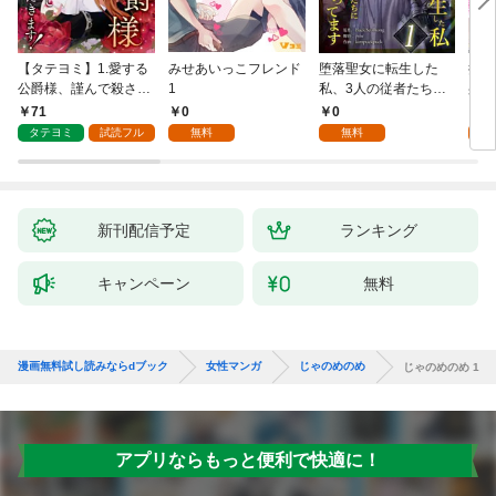
【タテヨミ】1.愛する
みせあいっこフレンド
堕落聖女に転生した
授か
公爵様、謹んで殺させ
1
私、3人の従者たちに
身籠
ていただきます！
抱かれて困ってます 第
して
71
0
0
2
1話
タテヨミ
試読フル
無料
無料
試
新刊配信予定
ランキング
キャンペーン
無料
漫画無料試し読みならdブック
女性マンガ
じゃのめのめ
じゃのめのめ 1
アプリならもっと便利で快適に！