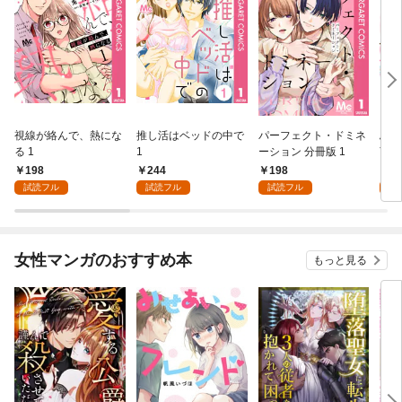
視線が絡んで、熱にな
推し活はベッドの中で
パーフェクト・ドミネ
ふし
る 1
1
ーション 分冊版 1
言っ
198
244
198
2
試読フル
試読フル
試読フル
試
女性マンガのおすすめ本
もっと見る