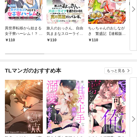
異世界転移から始まる
旅人のおっさん、自由
ちぃちゃんのおしなが
魔法
女子寮ハーレム！？ ～
気ままなスローライフ
き 繁盛記 【連載版】
【連
管理人として働く人間
を送りたいのに世界を
１
110
110
110
1
と恋する魔族娘たち～
救った真の英雄だとバ
【連載版】０
レる 【連載版】１
TLマンガのおすすめ本
もっと見る