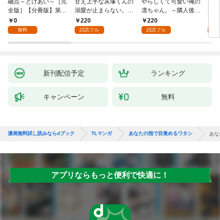
融点～とけあい～［完
甘え上手な灰塚くんの
やらしくて可愛い俺の
資産
全版］【分冊版】第1
溺愛が止まらない。純
凛ちゃん。～隣人後輩
装御
話
情で、健気で…絶倫！
くんのイキすぎた執着
イジ
0
220
220
1
(1)
にハメ堕とされる～(1)
感じ
無料
試読フル
試読フル
試
【電
き】
新刊配信予定
ランキング
キャンペーン
無料
漫画無料試し読みならdブック
TLマンガ
あなたの指で目覚めるワタシ
あな
アプリならもっと便利で快適に！