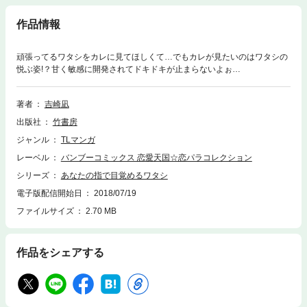
作品情報
頑張ってるワタシをカレに見てほしくて…でもカレが見たいのはワタシの
悦ぶ姿!？甘く敏感に開発されてドキドキが止まらないよぉ…
著者
吉崎凪
出版社
竹書房
ジャンル
TLマンガ
レーベル
バンブーコミックス 恋愛天国☆恋パラコレクション
シリーズ
あなたの指で目覚めるワタシ
電子版配信開始日
2018/07/19
ファイルサイズ
2.70 MB
作品をシェアする