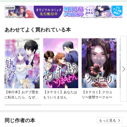
あわせてよく買われている本
【単行本】おデブ悪女
【タテヨミ】あなたは
【タテヨミ】クロユ
バッ
に転生したら、なぜか
もういりません
リ〜復讐サークル〜
ロイ
ラスボス王子様に執着
今世
されています
りが
てく
OMI
同じ作者の本
もっと見る