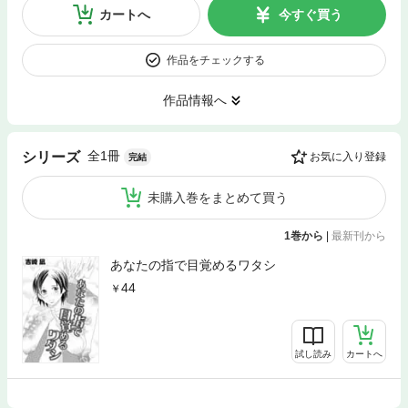
カートへ
今すぐ買う
作品をチェックする
作品情報へ
全1冊
シリーズ
お気に入り登録
完結
未購入巻をまとめて買う
1巻から
|
最新刊から
あなたの指で目覚めるワタシ
44
試し読み
カートへ