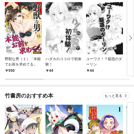
野獣な男（１）「本能
ハダカのココロで初体
ユーワク！？疑惑のダ
あな
でお前を求めてる」
験！
ーリン
ワタ
550
44
44
4
竹書房のおすすめ本
もっと見る