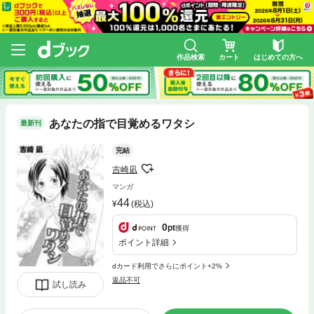
作品検索
カート
はじめての方へ
あなたの指で目覚めるワタシ
最新刊
完結
吉崎凪
マンガ
44
(税込)
0
pt
獲得
ポイント詳細
dカード利用でさらにポイント+2%
返品不可
試し読み