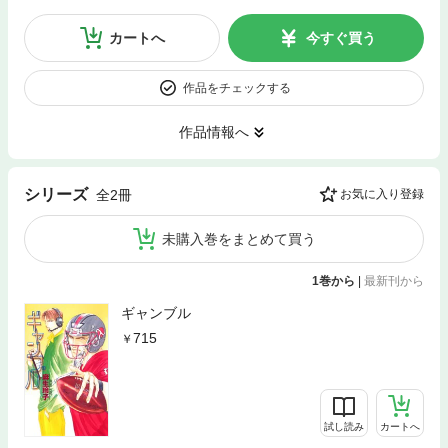
カートへ
今すぐ買う
作品をチェックする
作品情報へ
シリーズ
全2冊
お気に入り登録
未購入巻をまとめて買う
1巻から
|
最新刊から
ギャンブル
715
試し読み
カートへ