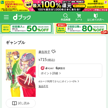
作品検索
カート
はじめての方へ
ギャンブル
麻生玲子
715
(税込)
6
pt
獲得
ポイント詳細
dカード利用でさらにポイント+2%
返品不可
試し読み