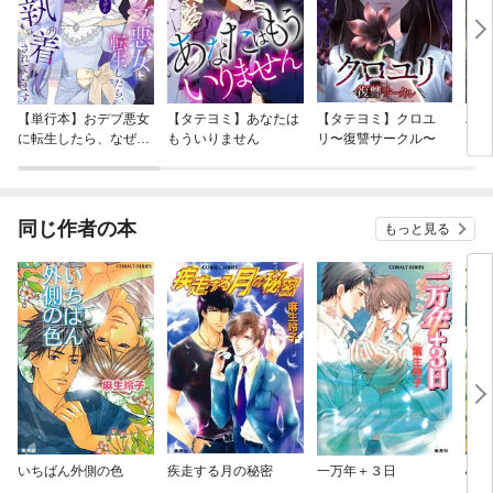
【単行本】おデブ悪女
【タテヨミ】あなたは
【タテヨミ】クロユ
バッ
に転生したら、なぜか
もういりません
リ〜復讐サークル〜
ロイ
ラスボス王子様に執着
今世
されています
りが
てく
OMI
同じ作者の本
もっと見る
いちばん外側の色
疾走する月の秘密
一万年＋３日
心の