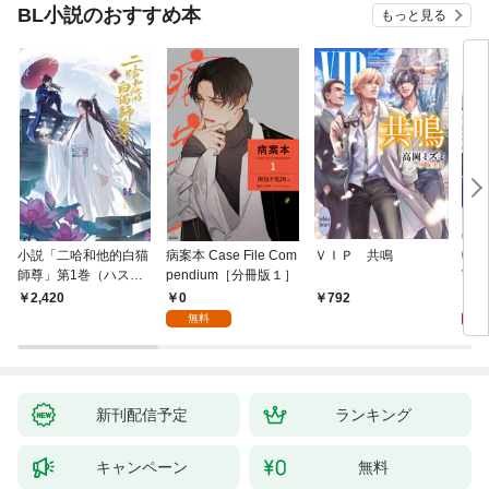
BL小説のおすすめ本
もっと見る
小説「二哈和他的白猫
病案本 Case File Com
ＶＩＰ 共鳴
転生
師尊」第1巻（ハスキ
pendium［分冊版１］
寵姫
ーとかれのしろねこし
0
9
2,420
792
ずん）
無料
新刊配信予定
ランキング
キャンペーン
無料