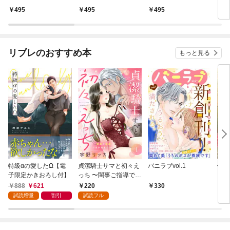
495
495
495
4
リブレのおすすめ本
もっと見る
特級αの愛したΩ【電
貞潔騎士サマと初々え
バニラブvol.1
偽者
子限定かきおろし付】
っち 〜閨事ご指導でき
どで
かねます！〜（1）
888
621
220
330
1
試読増量
割引
試読フル