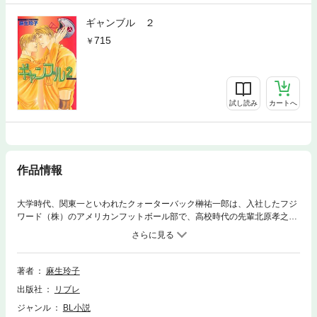
ギャンブル ２
715
試し読み
カートへ
作品情報
大学時代、関東一といわれたクォーターバック榊祐一郎は、入社したフジ
ワード（株）のアメリカンフットボール部で、高校時代の先輩北原孝之に
再会する。社会人になってから、なぜか情報が入らなくなった北原を追い
続けた榊。彼は誰よりも何よりも北原に逢いたかった。同じチームでプレ
ーし、そして——。
著者
麻生玲子
出版社
リブレ
ジャンル
BL小説