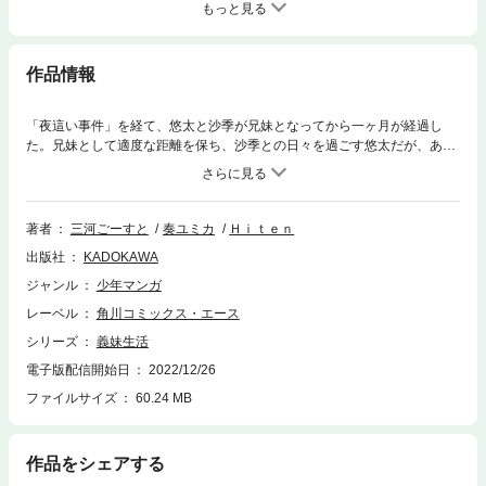
もっと見る
作品情報
「夜這い事件」を経て、悠太と沙季が兄妹となってから一ヶ月が経過し
た。兄妹として適度な距離を保ち、沙季との日々を過ごす悠太だが、ある
日、バイト先の美人な先輩・読売栞からデートに誘われてしまう！一方、
二人のデートの事を知った沙季は、初めて“ある感情”を抱くことに――。
著者
三河ごーすと
奏ユミカ
Ｈｉｔｅｎ
出版社
KADOKAWA
ジャンル
少年マンガ
レーベル
角川コミックス・エース
シリーズ
義妹生活
電子版配信開始日
2022/12/26
ファイルサイズ
60.24 MB
作品をシェアする