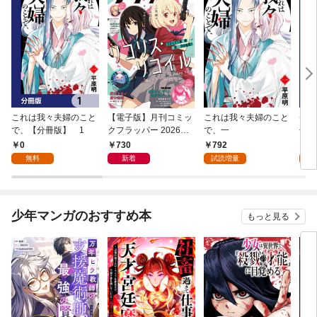
これは我々夫婦のこと
【電子版】月刊コミッ
これは我々夫婦のこと
チェ
で、【分冊版】 1
クフラッパー 2026年9
で、一
冊版
月号
0
730
792
0
無料
新着
試読増量
少年マンガのおすすめ本
もっと見る