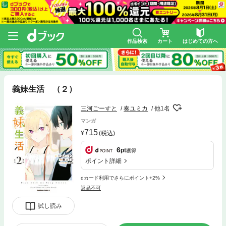
作品検索
カート
はじめての方へ
義妹生活 （２）
三河ごーすと
奏ユミカ
他1名
マンガ
715
(税込)
6
pt
獲得
ポイント詳細
dカード利用でさらにポイント+2%
返品不可
試し読み