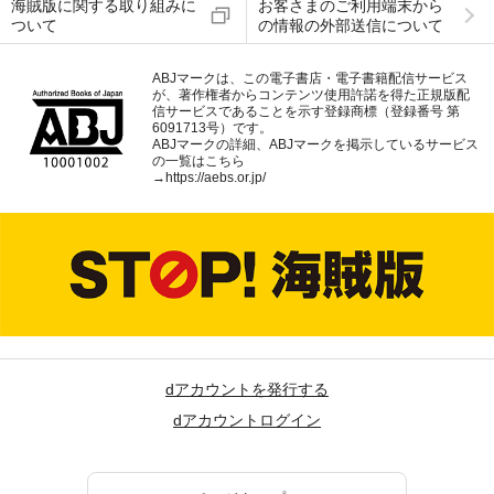
海賊版に関する取り組みに
お客さまのご利用端末から
ついて
の情報の外部送信について
ABJマークは、この電子書店・電子書籍配信サービス
が、著作権者からコンテンツ使用許諾を得た正規版配
信サービスであることを示す登録商標（登録番号 第
6091713号）です。
ABJマークの詳細、ABJマークを掲示しているサービス
の一覧はこちら
→
https://aebs.or.jp/
dアカウントを発行する
dアカウントログイン