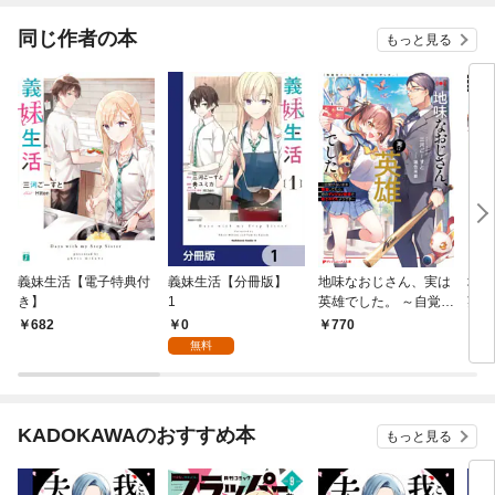
を作る
同じ作者の本
もっと見る
義妹生活【電子特典付
義妹生活【分冊版】
地味なおじさん、実は
地味
き】
1
英雄でした。 ～自覚が
英雄
ないまま無双してた
ない
0
682
770
7
ら、姪のダンジョン配
ら、
無料
信で晒されてたようで
信で
す～
す～
KADOKAWAのおすすめ本
もっと見る