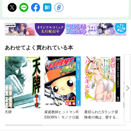
あわせてよく買われている本
天牌
家庭教師ヒットマンR
裏切られたSランク冒
薬屋
EBORN！ モノクロ版
険者の俺は、愛する奴
隷の彼女らと共に奴隷
だけのハーレムギルド