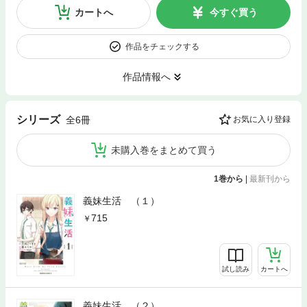
カートへ
今すぐ買う
作品をチェックする
作品情報へ
シリーズ
全6冊
お気に入り登録
未購入巻をまとめて買う
1巻から
|
最新刊から
義妹生活 （１）
715
試し読み
カートへ
義妹生活 （２）