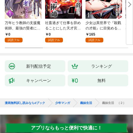
万年ヒラ教師の支援魔
社畜過ぎて仕事を辞め
少女は異世界で『殺戮
魔王
術師、最強の賢者にな
ることにした天才宮廷
の才能』に目覚める
者パ
る～不人気の支援魔術
魔術師～辺境の地でス
(話売り) #1
やっ
0
0
165
2
師は給料泥棒だと魔術
ローライフを夢見る
試読フル
試読フル
試読フル
大学をクビになった
が、不届き者を倒して
が、出世した元教え子
いたら『最果ての魔
たちのおかげで何も困
女』と呼ばれるように
らない件～ 第1話
なる～ 第1話
新刊配信予定
ランキング
キャンペーン
無料
漫画無料試し読みならdブック
少年マンガ
義妹生活
義妹生活 （２）
アプリならもっと便利で快適に！