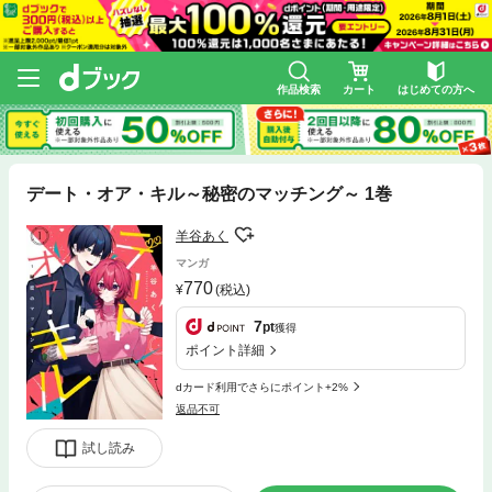
作品検索
カート
はじめての方へ
デート・オア・キル～秘密のマッチング～ 1巻
羊谷あく
マンガ
770
(税込)
7
pt
獲得
ポイント詳細
dカード利用でさらにポイント+2%
返品不可
試し読み