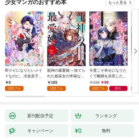
少女マンガのおすすめ本
もっと見る
即クビになりたいメイ
龍神の最愛婚 ～捨てら
今度こそ幸せになりた
鬼条
ドなのに、冷血皇子に
れた姫巫女の幸福な嫁
くて離婚を決意したと
見初
執着されています第1
入り～: 1
ころ、無表情な旦那様
～１
0
165
198
99
1
話
が「愛してる」と言っ
試読フル
試読フル
試読フル
割引
試
てきました。1
新刊配信予定
ランキング
キャンペーン
無料