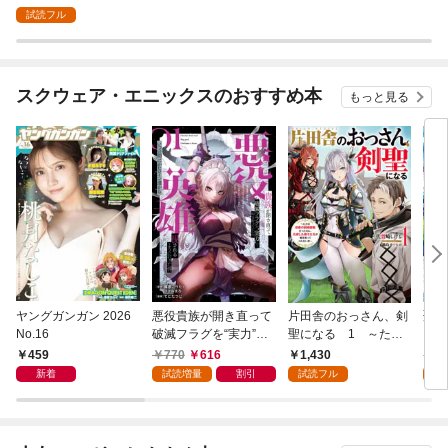
試読フル
スクウェア・エニックスのおすすめ本
もっと見る
ヤングガンガン 2026
悪役貴族が開き直って
片田舎のおっさん、剣
聖女
No.16
破滅フラグを“実力”で
聖になる 1 ～ただ
ら乗
叩き折っていたら、い
の田舎の剣術師範だっ
巻
459
770
616
1,430
6
つの間にかヒロイン達
たのに、大成した弟子
新着
試読増量
割引
試読フル
試
から英雄視されるよう
たちが俺を放ってくれ
になった件（コミッ
ない件～
ク） 1巻