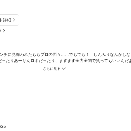
ト詳細
%
ンチに見舞われたももプロの面々……でもでも！ しんみりなんかしな
だったりあーりんロボだったり、ますます全力全開で笑ってもいいんだよ
」も収録！ 濃厚すぎる最強アイドル漫画!!
/25