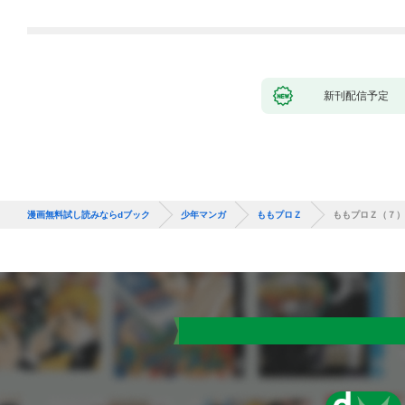
が、出世した元教え子
いたら『最果ての魔
たちのおかげで何も困
女』と呼ばれるように
らない件～ 第1話
なる～ 第1話
新刊配信予定
漫画無料試し読みならdブック
少年マンガ
ももプロＺ
ももプロＺ（７）