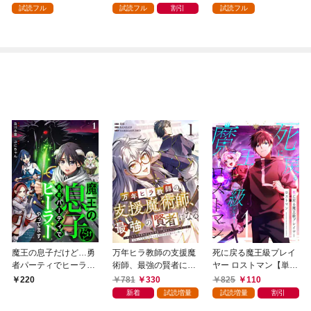
試読フル
試読フル
割引
試読フル
魔王の息子だけど…勇
万年ヒラ教師の支援魔
死に戻る魔王級プレイ
者パーティでヒーラー
術師、最強の賢者にな
ヤー ロストマン【単行
やってます。1
る～不人気の支援魔術
本版】 1巻
781
330
825
110
220
師は給料泥棒だと魔術
新着
試読増量
試読増量
割引
大学をクビになった