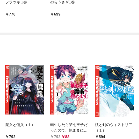
フラツキ 1巻
のらうさぎ1巻
770
699
魔女と傭兵（１）
転生したら第七王子だ
杖と剣のウィストリア
ったので、気ままに魔
（１）
術を極めます（１）
792
792
88
594