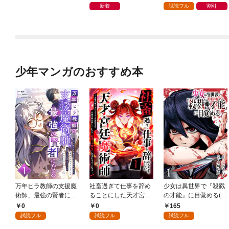
ガチャ』でレベル９９
新着
試読フル
割引
９９の仲間達を手に入
れて元パーティーメン
バーと世界に復讐＆
『ざまぁ！』します！
（１）
少年マンガのおすすめ本
万年ヒラ教師の支援魔
社畜過ぎて仕事を辞め
少女は異世界で『殺戮
術師、最強の賢者にな
ることにした天才宮廷
の才能』に目覚める(話
る～不人気の支援魔術
魔術師～辺境の地でス
売り) #1
0
0
165
師は給料泥棒だと魔術
ローライフを夢見る
試読フル
試読フル
試読フル
大学をクビになった
が、不届き者を倒して