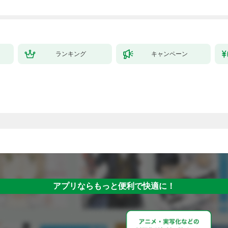
が、出世した元教え子
たちのおかげで何も困
らない件～【単行本
版】 1巻
ランキング
キャンペーン
アプリならもっと便利で快適に！