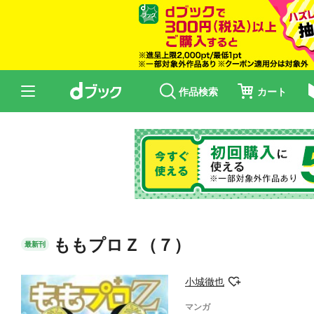
作品検索
カート
ももプロＺ（７）
最新刊
小城徹也
マンガ