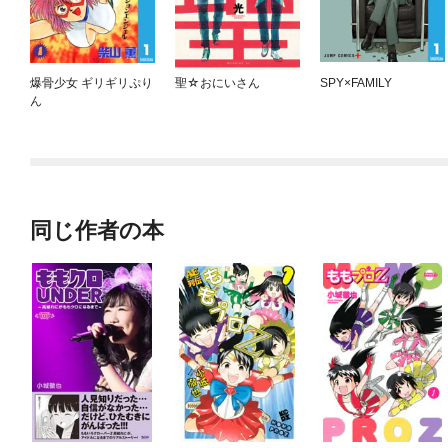
爆骨少女 ギリギリぷり
聖☆おにいさん
SPY×FAMILY
ん
同じ作者の本