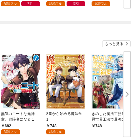
強の村を作ってしまう
まライフ～（１）
試読フル
割引
試読フル
割引
試読フル
～最強クラフトスキル
で始める、楽々領地開
拓スローライフ～
（１）
もっと見る
無気力ニートな元神
8歳から始める魔法学
きのした魔法工務店
童、冒険者になる 1
1
異世界工法で最強の家
づくりを（コミック）
682
748
748
１
試読フル
試読フル