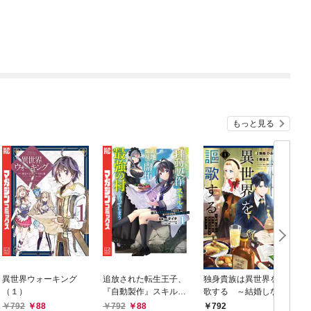
もっと見る
異世界ウォーキング
追放された転生王子、
独身貴族は異世界を謳
（１）
『自動製作』スキルで
歌する ～結婚しない
領地を爆速で開拓し最
男の優雅なおひとりさ
792
88
792
88
792