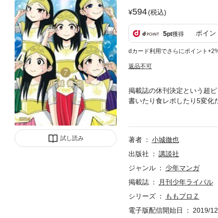
594
(税込)
ポイン
5
pt
獲得
dカード利用でさらにポイント+2
返品不可
掲載誌の休刊決定という超ピ
書いたり食レポしたり5変化
ーリー巨編（？）「黒い週末
試し読み
著者
小城徹也
出版社
講談社
ジャンル
少年マンガ
掲載誌
月刊少年ライバル
シリーズ
ももプロＺ
電子版配信開始日
2019/12