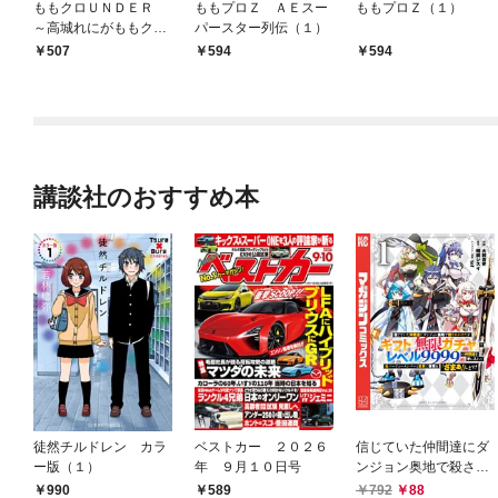
ももクロＵＮＤＥＲ
ももプロＺ ＡＥスー
ももプロＺ（１）
～高城れにがももクロ
パースター列伝（１）
になるまで～
507
594
594
講談社のおすすめ本
徒然チルドレン カラ
ベストカー ２０２６
信じていた仲間達にダ
ー版（１）
年 ９月１０日号
ンジョン奥地で殺され
かけたがギフト『無限
589
792
88
990