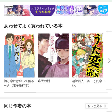
あわせてよく買われている本
酒と恋には酔って然る
応天の門
超訳百人一首 うた恋
学習
べき【電子単行本】
い。
日本
同じ作者の本
もっと見る