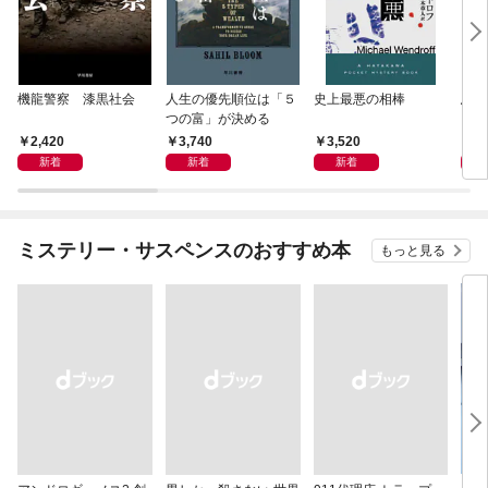
機龍警察 漆黒社会
人生の優先順位は「５
史上最悪の相棒
鳥か
つの富」が決める
2,420
3,740
3,520
4,
新着
新着
新着
ミステリー・サスペンスのおすすめ本
もっと見る