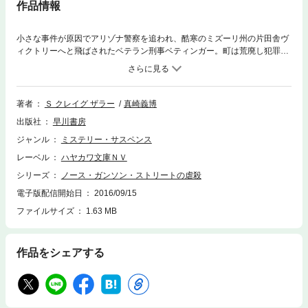
作品情報
小さな事件が原因でアリゾナ警察を追われ、酷寒のミズーリ州の片田舎ヴ
ィクトリーへと飛ばされたベテラン刑事ベティンガー。町は荒廃し犯罪が
横行、同僚刑事たちの行動も怪しげで、よそ者の彼に冷たい。当初は彼ら
にも疑惑を抱くが、徐々にその誤解も解消してきた頃、残虐な連続警官殺
しが発生した。仲間を殺された刑事たちの怒りの捜査は、やがて壮絶な闘
いへ……レオナルド・ディカプリオ映画化のヴァイオレンス巨篇！
著者
Ｓ クレイグ ザラー
真崎義博
出版社
早川書房
ジャンル
ミステリー・サスペンス
レーベル
ハヤカワ文庫ＮＶ
シリーズ
ノース・ガンソン・ストリートの虐殺
電子版配信開始日
2016/09/15
ファイルサイズ
1.63 MB
作品をシェアする