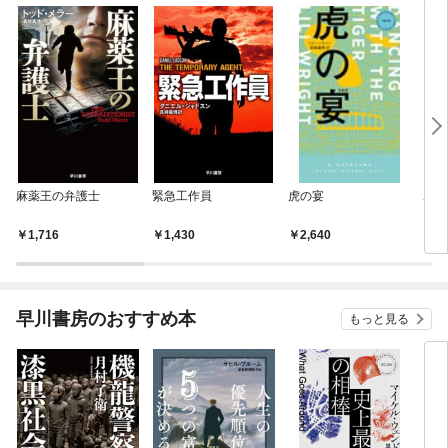
麻薬王の弁護士
緊急工作員
虎の宴
ポア
1,716
1,430
2,640
1,
早川書房のおすすめ本
もっと見る