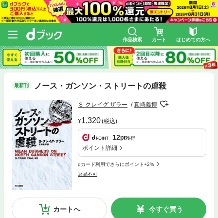
作品検索
カート
はじめての方へ
ノース・ガンソン・ストリートの虐殺
最新刊
Ｓ クレイグ ザラー
真崎義博
1,320
(税込)
12
pt
獲得
ポイント詳細
dカード利用でさらにポイント+2%
返品不可
カートへ
今すぐ買う