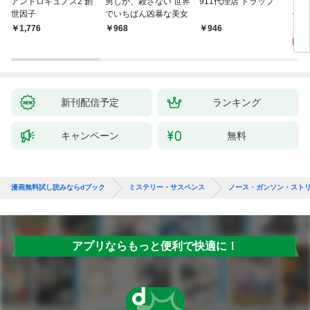
アンドロギュノス2 創
男しか、殺さない 世界
911代理店 トラップ
スー
世因子
でいちばん凶暴な美女
件〈
9
￥1,776
￥968
￥946
新刊配信予定
ランキング
キャンペーン
無料
漫画無料試し読みならdブック
ミステリー・サスペンス
ノース・ガンソン・スト
アプリならもっと便利で快適に！