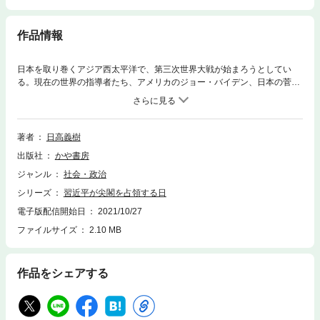
作品情報
日本を取り巻くアジア西太平洋で、第三次世界大戦が始まろうとしてい
る。現在の世界の指導者たち、アメリカのジョー・バイデン、日本の菅義
偉、ロシアのウラジミール・プーチン、中国の習近平といった人々は、こ
れまでの歴史上の指導者たちと比べて明らかにその能力が劣り、洞察力
も、想像力をも持っているとは思われない。第三次世界大戦は、人類と世
界の滅亡に直結している。その恐ろしさの幾分かでも示すことができれば
著者
日高義樹
と思い、この本を書いた。(「まえがき」より抜粋)◎第一章 西太平洋米中
出版社
かや書房
戦争が始まる◎第二章 中国の台湾占領は失敗する◎第三章 アメリカの先端
技術が中国を圧倒する◎第四章 世界中が習近平の敵になった◎第五章 アメ
ジャンル
社会・政治
リカという国はどこまで信用できるか◎第六章 西太平洋に日本の力で平和
シリーズ
習近平が尖閣を占領する日
と安定を取り戻す日本のメディアが報じないワシントン発極秘情報!
電子版配信開始日
2021/10/27
ファイルサイズ
2.10 MB
作品をシェアする