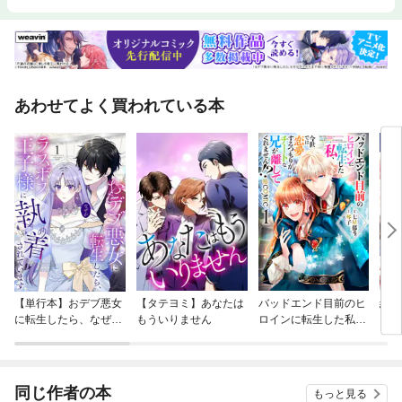
あわせてよく買われている本
【単行本】おデブ悪女
【タテヨミ】あなたは
バッドエンド目前のヒ
結界
に転生したら、なぜか
もういりません
ロインに転生した私、
ラスボス王子様に執着
今世では恋愛するつも
されています
りがチートな兄が離し
てくれません！？@C
OMIC
同じ作者の本
もっと見る