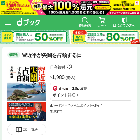
作品検索
カート
はじめての方へ
習近平が尖閣を占領する日
最新刊
日高義樹
1,980
(税込)
18
pt
獲得
ポイント詳細
dカード利用でさらにポイント+2%
返品不可
試し読み