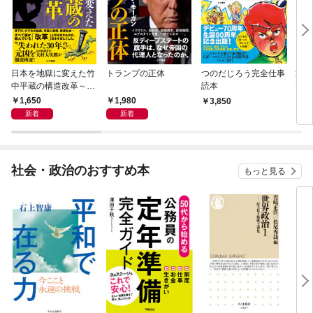
日本を地獄に変えた竹
トランプの正体
つのだじろう完全仕事
増補
中平蔵の構造改革～な
読本
密警
ぜ我々の生活は苦しい
苗が
1,650
1,980
3,850
1,
のか？
新着
新着
社会・政治のおすすめ本
もっと見る