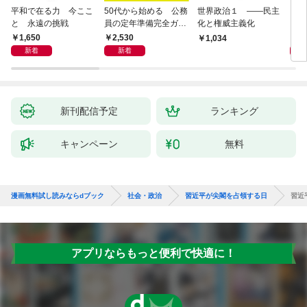
平和で在る力 今ここ
50代から始める 公務
世界政治１ ――民主
「力
と 永遠の挑戦
員の定年準備完全ガイ
化と権威主義化
く 
ド
1,650
2,530
1,
1,034
新着
新着
新刊配信予定
ランキング
キャンペーン
無料
漫画無料試し読みならdブック
社会・政治
習近平が尖閣を占領する日
習近
アプリならもっと便利で快適に！