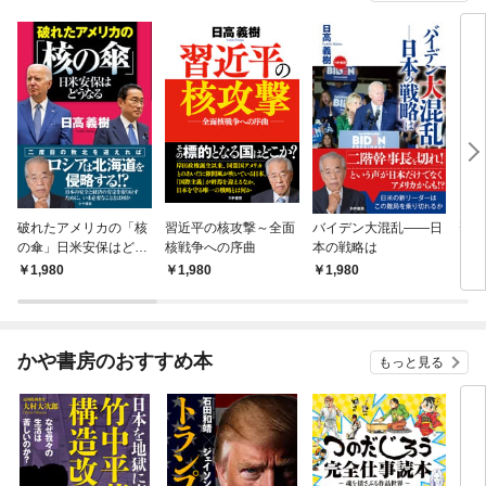
破れたアメリカの「核
習近平の核攻撃～全面
バイデン大混乱――日
習近
の傘」日米安保はどう
核戦争への序曲
本の戦略は
る日
なる
1,980
1,980
1,980
1,
かや書房のおすすめ本
もっと見る