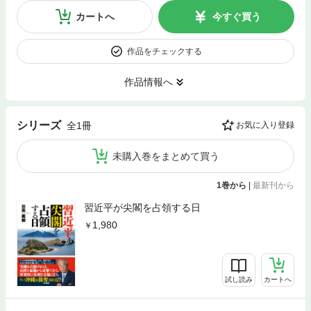
カートへ
今すぐ買う
作品をチェックする
作品情報へ
シリーズ
全1冊
お気に入り登録
未購入巻をまとめて買う
1巻から
|
最新刊から
習近平が尖閣を占領する日
1,980
試し読み
カートへ