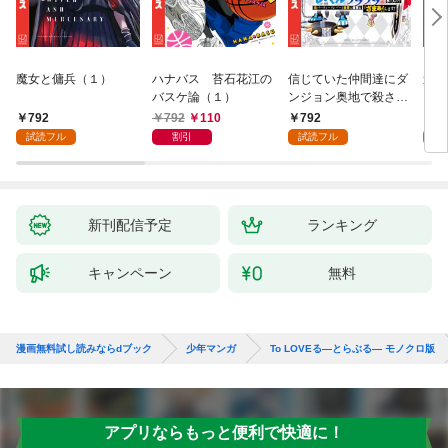
魔女と傭兵（１）
ハナバス 苔石花江の
信じていた仲間達にダ
追放
バスケ論（１）
ンジョン奥地で殺され
『自
かけたがギフト『無限
領地
792
792
110
792
7
ガチャ』でレベル９９
強の
試読フル
割引
試読フル
試
９９の仲間達を手に入
～最
れて元パーティーメン
で始
バーと世界に復讐＆
拓ス
『ざまぁ！』します！
（１
（１）
新刊配信予定
ランキング
キャンペーン
無料
漫画無料試し読みならdブック
少年マンガ
To LOVEる―とらぶる― モノクロ版
アプリならもっと便利で快適に！