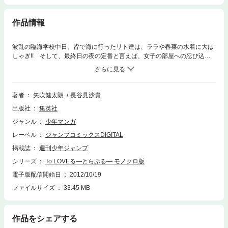
作品情報
波乱の臨海学校中日、皆で海に行ったリト達は、ララや春菜の水着に大は
しゃぎ!! そして、最終日の夜の定番と言えば、女子の部屋への忍び込
み。そこで、リトはララの真剣な気持ちに心が揺れ出すのだが……。
著者
矢吹健太朗
長谷見沙貴
出版社
集英社
ジャンル
少年マンガ
レーベル
ジャンプコミックスDIGITAL
掲載誌
週刊少年ジャンプ
シリーズ
To LOVEる―とらぶる― モノクロ版
電子版配信開始日
2012/10/19
ファイルサイズ
33.45 MB
作品をシェアする