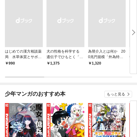
はじめての漢方相談薬
犬の性格を科学する
為替介入とは何か 20
大江
局 水草体質とサボテ
遺伝子でひもとく「最
0兆円規模「外為特
学と
ン体質
良の友」の進化
会」が生まれた謎
から
￥990
￥1,375
￥1,320
￥1,
少年マンガのおすすめ本
もっと見る