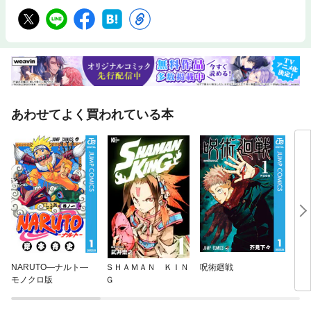
あわせてよく買われている本
NARUTO—ナルト—
ＳＨＡＭＡＮ ＫＩＮ
呪術廻戦
スパ
モノクロ版
Ｇ
～