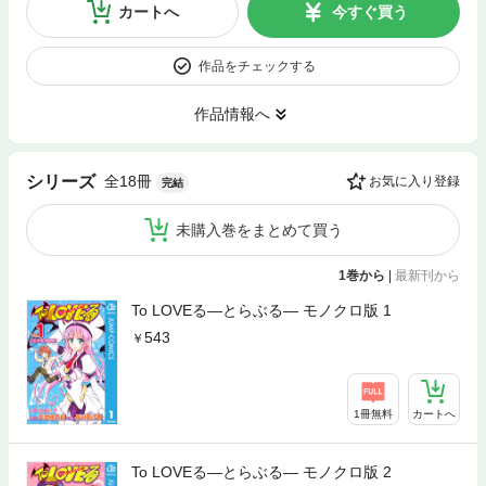
カートへ
今すぐ買う
作品をチェックする
作品情報へ
全18冊
シリーズ
お気に入り登録
完結
未購入巻をまとめて買う
1巻から
|
最新刊から
To LOVEる―とらぶる― モノクロ版 1
543
1冊無料
カートへ
To LOVEる―とらぶる― モノクロ版 2