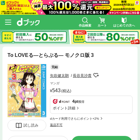
作品検索
カート
はじめての方へ
To LOVEる―とらぶる― モノクロ版 3
完結
矢吹健太朗
長谷見沙貴
マンガ
543
(税込)
4
pt
獲得
ポイント詳細
dカード利用でさらにポイント+2%
試し読み
返品不可