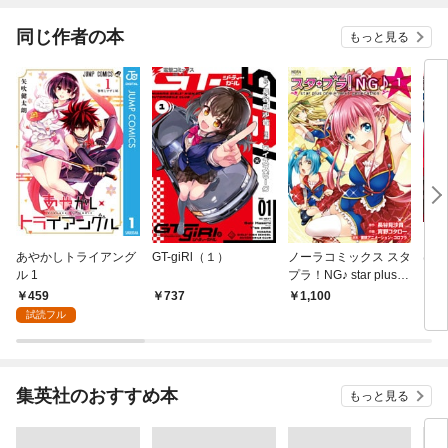
同じ作者の本
もっと見る
あやかしトライアング
GT-giRl（１）
ノーラコミックス スタ
はて
ル 1
プラ！NG♪ star plus o
ン 1
ne＋next generation 1
459
737
1,100
6
試読フル
集英社のおすすめ本
もっと見る