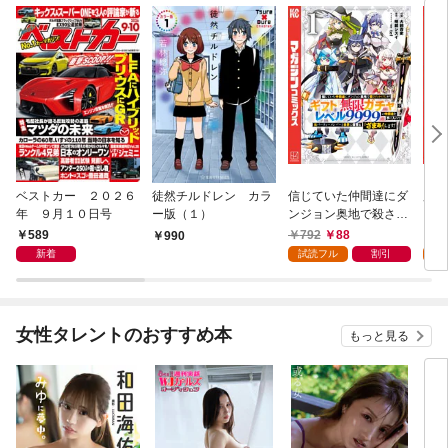
ベストカー ２０２６
徒然チルドレン カラ
信じていた仲間達にダ
魔女
年 ９月１０日号
ー版（１）
ンジョン奥地で殺され
かけたがギフト『無限
589
792
88
7
990
ガチャ』でレベル９９
新着
試読フル
割引
試
９９の仲間達を手に入
れて元パーティーメン
バーと世界に復讐＆
『ざまぁ！』します！
女性タレントのおすすめ本
もっと見る
（１）