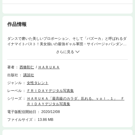
作品情報
ダンスで磨いた美しいプロポーション、そして「バズーカ」と呼ばれるダ
イナマイトバスト！美女揃いの最強ギャル軍団・サイバージャパンダンサ
ーズの中で圧倒的なメリハリ美BODYで存在感を見せつける。ステージ衣
装から着替えた彼女をシティホテルのスイートルームで密撮。プライベー
ト感溢れる極上の色香を堪能ください。２タイトル構成のvol.1。
著者
西條彰仁
ＨＡＲＵＫＡ
出版社
講談社
ジャンル
女性タレント
レーベル
ＦＲＩＤＡＹデジタル写真集
シリーズ
ＨＡＲＵＫＡ「最高級のカラダ、乱れる。ｖｏｌ．１」 Ｆ
ＲＩＤＡＹデジタル写真集
電子版配信開始日
2020/12/08
ファイルサイズ
13.86 MB