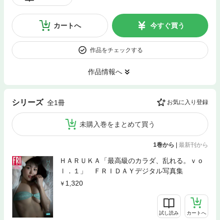
カートへ
今すぐ買う
作品をチェックする
作品情報へ
シリーズ
全1冊
お気に入り登録
未購入巻をまとめて買う
1巻から
|
最新刊から
ＨＡＲＵＫＡ「最高級のカラダ、乱れる。ｖｏ
ｌ．１」 ＦＲＩＤＡＹデジタル写真集
1,320
試し読み
カートへ