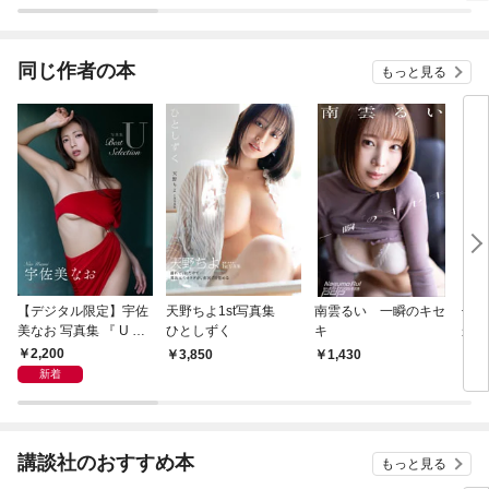
同じ作者の本
もっと見る
【デジタル限定】宇佐
天野ちよ1st写真集
南雲るい 一瞬のキセ
七海
美なお 写真集 『 U ～
ひとしずく
キ
から
Best Selection ～ 』
ンピ
2,200
3,850
1,430
1,
新着
講談社のおすすめ本
もっと見る