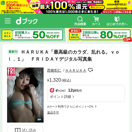
作品検索
カート
はじめての方へ
ＨＡＲＵＫＡ「最高級のカラダ、乱れる。ｖｏ
最新刊
ｌ．１」 ＦＲＩＤＡＹデジタル写真集
西條彰仁
ＨＡＲＵＫＡ
1,320
(税込)
12
pt
獲得
ポイント詳細
dカード利用でさらにポイント+2%
返品不可
試し読み