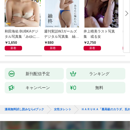
和田海佑 BUBKAデジ
週刊実話WJガールズ
井上晴美ラスト写真
福井
タル写真集「みゆに夢
デジタル写真集 紬柊
集 或る女
ｅ 
中。」
「あなたに触れたい」
ＩＤ
1,650
880
2,750
1,
featuring 三島ゆう
集
新着
新着
新着
新刊配信予定
ランキング
キャンペーン
無料
漫画無料試し読みならdブック
女性タレント
ＨＡＲＵＫＡ「最高級のカラダ、乱