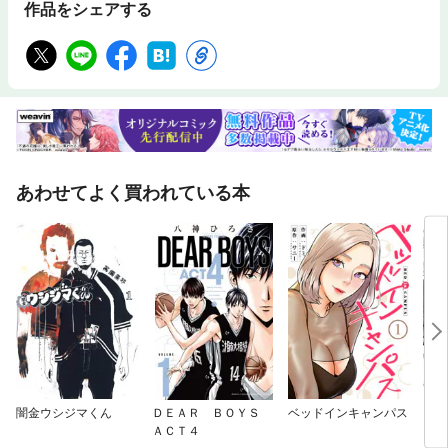
作品をシェアする
あわせてよく買われている本
闇金ウシジマくん
ＤＥＡＲ ＢＯＹＳ
ベッドインキャンパス
アイ
ＡＣＴ４