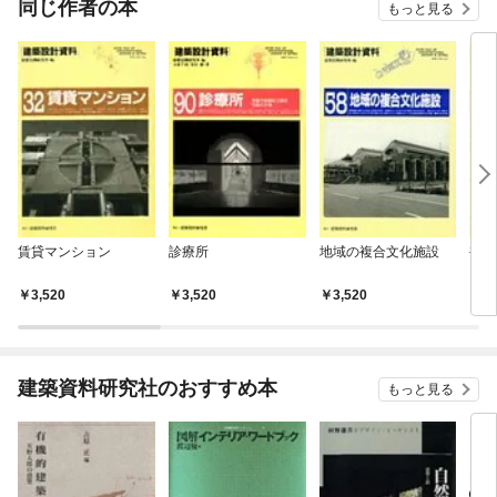
同じ作者の本
もっと見る
賃貸マンション
診療所
地域の複合文化施設
複合
3,520
3,520
3,520
3,
建築資料研究社のおすすめ本
もっと見る