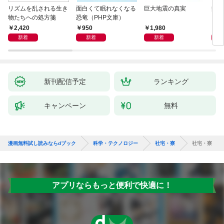
リズムを乱される生き
面白くて眠れなくなる
巨大地震の真実
病は
物たちへの処方箋
恐竜（PHP文庫）
2,420
950
1,980
2,
新着
新着
新着
新刊配信予定
ランキング
キャンペーン
無料
漫画無料試し読みならdブック
科学・テクノロジー
社宅・寮
社宅・寮
アプリならもっと便利で快適に！