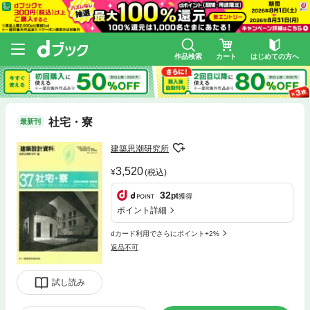
作品検索
カート
はじめての方へ
社宅・寮
最新刊
建築思潮研究所
3,520
(税込)
32
pt
獲得
ポイント詳細
dカード利用でさらにポイント+2%
返品不可
試し読み