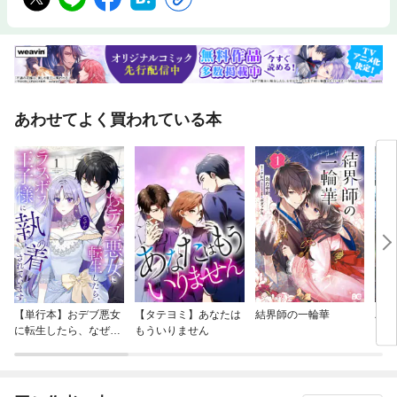
あわせてよく買われている本
【単行本】おデブ悪女
【タテヨミ】あなたは
結界師の一輪華
バッ
に転生したら、なぜか
もういりません
ロイ
ラスボス王子様に執着
今世
されています
りが
てく
OMI