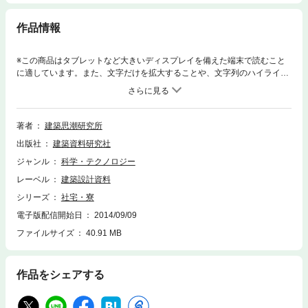
作品情報
※この商品はタブレットなど大きいディスプレイを備えた端末で読むこと
に適しています。また、文字だけを拡大することや、文字列のハイライ
ト、検索、辞書の参照、引用などの機能が使用できません。社宅・寮は、
いま企業の顔として、またIC戦略の一貫として注目される。スポーツ施設
や図書室、OAルームなど魅力的な多くの設備を揃えた諸相。社宅・寮計
画−設計コンセプト=シンボル性・地域性・アメニティ／他。施設計画=タ
著者
建築思潮研究所
イポロジー・密室計画、他。ディテール計画／資料 家族寮5題、家族
出版社
建築資料研究社
寮・独身寮6題、独身寮19題など。実作資料30題。
ジャンル
科学・テクノロジー
レーベル
建築設計資料
シリーズ
社宅・寮
電子版配信開始日
2014/09/09
ファイルサイズ
40.91 MB
作品をシェアする