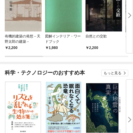
有機的建築の発想－天
図解インテリア・ワー
自然との交歓
石燈
野太郎の建築－
ドブック
2,200
1,980
2,200
1,
科学・テクノロジーのおすすめ本
もっと見る