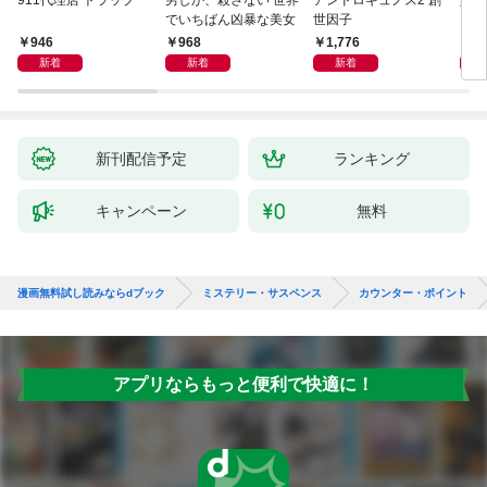
911代理店 トラップ
男しか、殺さない 世界
アンドロギュノス2 創
姐御
でいちばん凶暴な美女
世因子
946
968
1,776
1,
新着
新着
新着
新刊配信予定
ランキング
キャンペーン
無料
漫画無料試し読みならdブック
ミステリー・サスペンス
カウンター・ポイント
アプリならもっと便利で快適に！