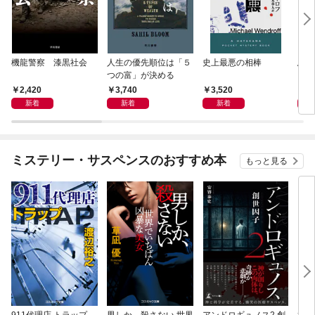
機龍警察 漆黒社会
人生の優先順位は「５
史上最悪の相棒
鳥か
つの富」が決める
2,420
3,740
3,520
4,
新着
新着
新着
ミステリー・サスペンスのおすすめ本
もっと見る