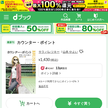
作品検索
カート
はじめての方へ
カウンター・ポイント
最新刊
サラ パレツキー
山本 やよい
1,430
(税込)
13
pt
獲得
ポイント詳細
dカード利用でさらにポイント+2%
返品不可
カートへ
今すぐ買う