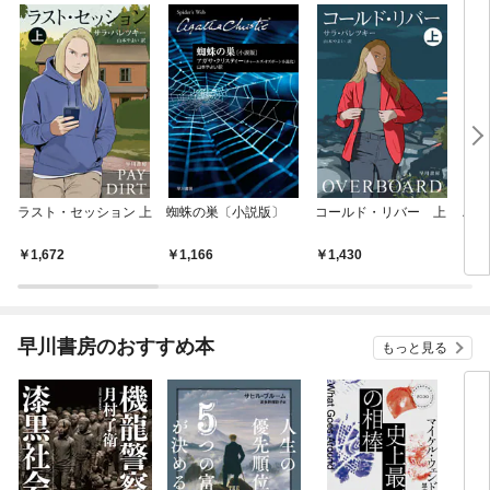
ラスト・セッション 上
蜘蛛の巣〔小説版〕
コールド・リバー 上
ハロ
ィ〔
1,672
1,166
1,430
1,
早川書房のおすすめ本
もっと見る