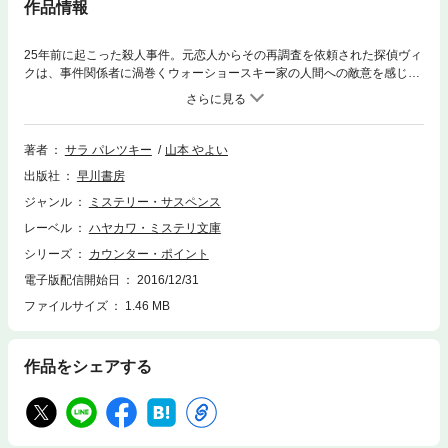
作品情報
25年前に起こった殺人事件。元恋人からその再調査を依頼された探偵ヴィ
クは、事件関係者に渦巻くウォーショースキー家の人間への敵意を感じ取
る。どうやら彼女のいとこにして地元のヒーロー、ブーム=ブームと何か
関係があるようなのだが……。生まれ育った街の暗部と過去の因縁に、ヴ
ィクが毅然と立ち向かう！
著者
サラ パレツキー
山本 やよい
出版社
早川書房
ジャンル
ミステリー・サスペンス
レーベル
ハヤカワ・ミステリ文庫
シリーズ
カウンター・ポイント
電子版配信開始日
2016/12/31
ファイルサイズ
1.46 MB
作品をシェアする