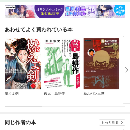
あわせてよく買われている本
燃えよ剣
改元 島耕作
新ルパン三世
曲亭
同じ作者の本
もっと見る