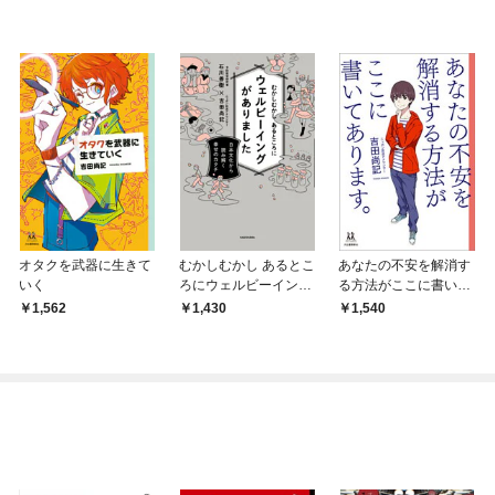
オタクを武器に生きて
むかしむかし あるとこ
あなたの不安を解消す
いく
ろにウェルビーイング
る方法がここに書いて
がありました 日本文
あります。
1,562
1,430
1,540
化から読み解く幸せの
カタチ