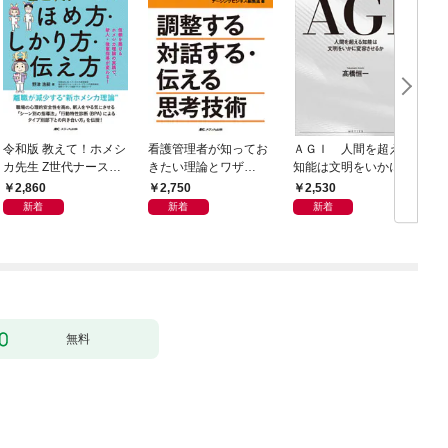
令和版 教えて！ホメシ
看護管理者が知ってお
ＡＧＩ 人間を超える
カ先生 Z世代ナースの
きたい理論とワザ①
知能は文明をいかに変
ほめ方・しかり方・伝
調整する 対話する・伝
容させるか
2,860
2,750
2,530
え方
える 思考技術
新着
新着
新着
無料