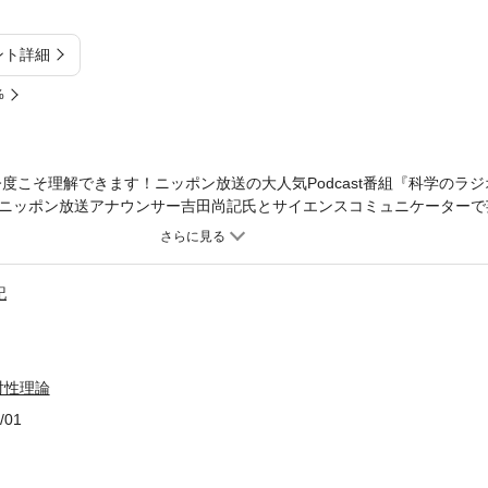
ント詳細
%
度こそ理解できます！ニッポン放送の大人気Podcast番組『科学のラ
ニッポン放送アナウンサー吉田尚記氏とサイエンスコミュニケーターで
会話から、「相対性理論」を中心とした最新科学が学べます。難解な数
学べば、相対性理論がすっと頭の中に入ってきて、必ず理解できます！
学博物館認定サイエンスコミュニケーター、科学漫談をする理系の大学
記
教授、東京大学客員研究員、早稲田大学非常勤講師、日本科学振興協会理事
ケーション業務に従事。 科学技術振興機構サイエンスアゴラ賞受賞、
尚記（よしだ・ひさのり）ニッポン放送アナウンサー。第49回ギャラク
この人と話をすると楽になるのか』（太田出版）が13万部突破のベス
対性理論
更新する、ポッドキャストお化け。2025年4月から、東京大学大学院学
ウト型の電子書籍です。※この商品はタブレットなど大きいディスプレ
/01
た、文字列のハイライトや検索、辞書の参照、引用などの機能が使用で
試しいただいた上でのご購入をお願いいたします。