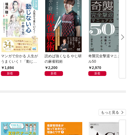
マンガで分かる 人生が
読めば強くなる やじ研
奇襲完全撃退マニュア
うまくいく！「動じな
の麻雀戦術
ル50
い心」の作り方
1,694
2,200
2,970
新着
新着
新着
もっと見る