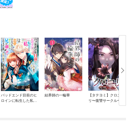
バッドエンド目前のヒ
結界師の一輪華
【タテヨミ】クロユ
ロインに転生した私、
リ〜復讐サークル〜
今世では恋愛するつも
りがチートな兄が離し
てくれません！？@C
め
OMIC