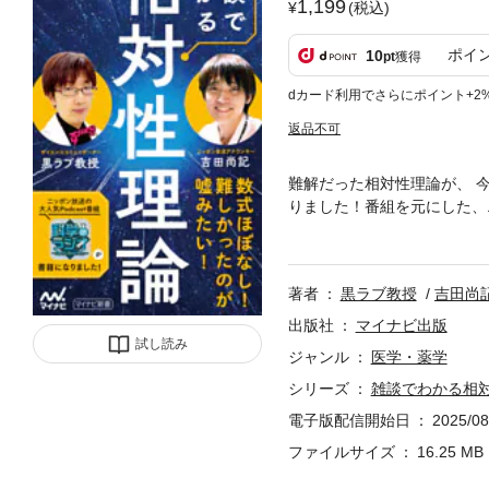
1,199
(税込)
ポイ
10
pt
獲得
dカード利用でさらにポイント+2
返品不可
難解だった相対性理論が、 今
りました！番組を元にした、
授による雑談を交えた楽しい
なし！ 二人の会話を通して
ろらぶ・きょうじゅ）国立科
著者
黒ラブ教授
吉田尚
本興業。東京工科大学客員准
Oなどでサイエンスコミュニ
出版社
マイナビ出版
サイエンティスト受賞。吉田
試し読み
ジャンル
医学・薬学
ナリティ賞を受賞。『なぜ、
シリーズ
雑談でわかる相
週に9本のポッドキャストを
中。※この商品は固定レイア
電子版配信開始日
2025/08
読むことに適しています。ま
ファイルサイズ
16.25 MB
いの端末で無料サンプルをお