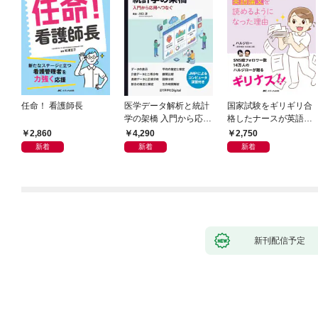
任命！ 看護師長
医学データ解析と統計
国家試験をギリギリ合
学の架橋 入門から応用
格したナースが英語論
へつなぐ
文を読めるようになっ
2,860
4,290
2,750
た理由
新着
新着
新着
新刊配信予定