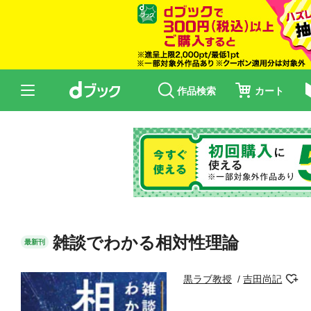
作品検索
カート
雑談でわかる相対性理論
最新刊
黒ラブ教授
吉田尚記