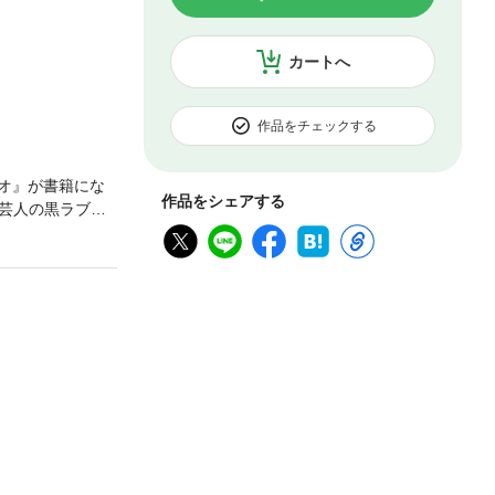
カートへ
作品をチェックする
ジオ』が書籍にな
作品をシェアする
芸人の黒ラブ教
式の解説は一切
黒ラブ教授（く
の先生芸人＠吉
、LEDTOKY
キングオブマッド
シー賞DJパーソ
トセラーに。最大
際情報学府に通学
イを備えた端末で
きません。※お使