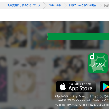
漫画無料試し読みならdブック
医学・薬学
雑談でわかる相対性理論
雑談
Appleのロゴ、App Storeは、米国もしくはそ
Inc.の商標です。App Storeは、Apple In
Google Play および Google Play ロゴは Go