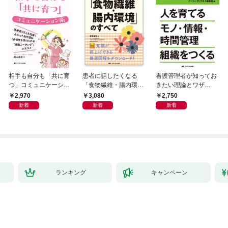
相手も自分も「共に育
患者に話したくなる
看護管理者が知ってお
つ」コミュニケーショ
「食物繊維・腸内環
きたい理論とワザ②
ン術
境」のすべて
人を育てる モノ・情
2,970
3,080
2,750
報・時間管理組織をつ
新着
新着
新着
くる
ランキング
キャンペーン