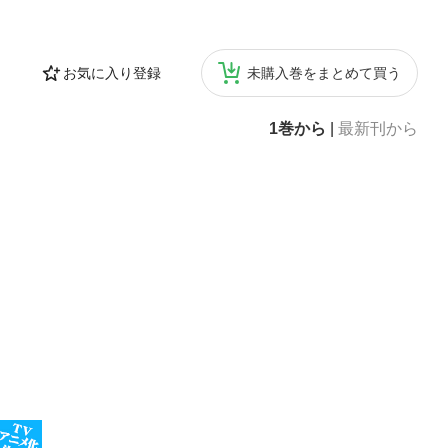
お気に入り登録
未購入巻をまとめて買う
1巻から
|
最新刊から