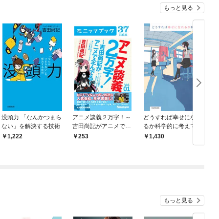
もっと見る
没頭力 「なんかつまら
アニメ談義２万字！～
どうすれば幸せになれ
ない」を解決する技術
吉田尚記がアニメで企
るか科学的に考えてみ
んでる～Ｖoｌ．1
た
1,222
253
1,430
もっと見る