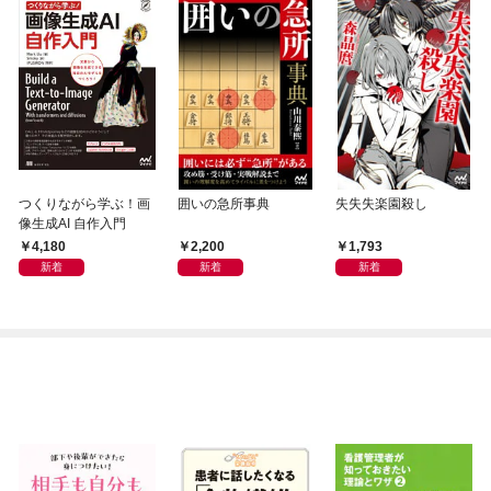
つくりながら学ぶ！画
囲いの急所事典
失失失楽園殺し
像生成AI 自作入門
4,180
2,200
1,793
新着
新着
新着