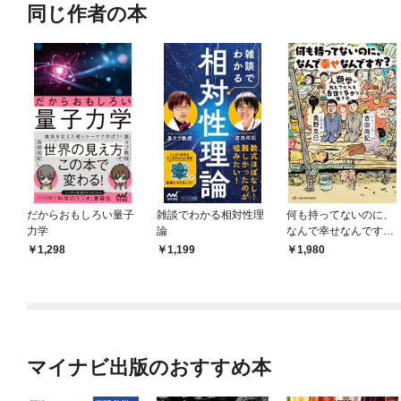
同じ作者の本
だからおもしろい量子
雑談でわかる相対性理
何も持ってないのに、
力学
論
なんで幸せなんです
か？
1,298
1,199
1,980
マイナビ出版のおすすめ本