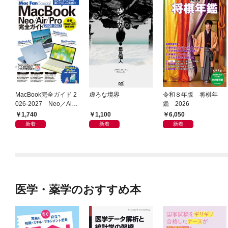
MacBook完全ガイド 2
虚ろな境界
令和８年版 将棋年
026-2027 Neo／Air
鑑 2026
／Pro対応
1,740
1,100
6,050
新着
新着
新着
医学・薬学のおすすめ本