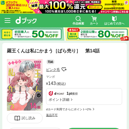
作品検索
カート
はじめての方へ
羅王くんは私にかまう［ばら売り］ 第14話
完結
ピンク毛
マンガ
143
(税込)
1
pt
獲得
ポイント詳細
dカード利用でさらにポイント+2%
返品不可
試し読み