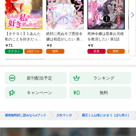
【タテヨミ】1.あんた
絶対に死ぬモブ悪役令
死神令嬢は黒幕お兄様
レベ
私のことを好きだった
嬢は初恋がしたい 第1
を救済したい 第1話
なり
の？
話
71
0
0
0
タテヨミ
試読フル
無料
新着
無料
新刊配信予定
ランキング
キャンペーン
無料
漫画無料試し読みならdブック
少女マンガ
羅王くんは私にかまう［ばら売り］