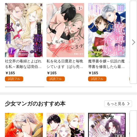
社交界の毒婦とよばれ
私を叱る日鷹君と毎晩
魔導書令嬢～伝説の魔
寡黙
る私～素敵な辺境伯令
シています［ばら売
導書を修復したら最強
力ゼ
息に腕を折られたの
り］ 第1話
の精霊が味方になりま
る～
165
165
165
1
で、責任とってもらい
した（クールな王弟殿
の声
試読フル
試読フル
試読フル
試
ます～［ばら売り］
下がなぜかいつもそば
～［
第1話
にいます）～［ばら売
01
り］ 第1話
少女マンガのおすすめ本
もっと見る