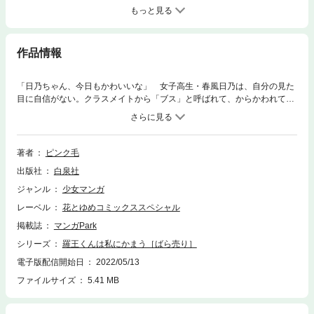
もっと見る
作品情報
「日乃ちゃん、今日もかわいいな」 女子高生・春風日乃は、自分の見た
目に自信がない。クラスメイトから「ブス」と呼ばれて、からかわれてし
まうことも。そんな中、同じクラスのヤンキー男子・黒羽羅王が、日乃に
「かわいい」と言ってきて――!? 第14話「恋心とすれ違い」を収録！
著者
ピンク毛
出版社
白泉社
ジャンル
少女マンガ
レーベル
花とゆめコミックススペシャル
掲載誌
マンガPark
シリーズ
羅王くんは私にかまう［ばら売り］
電子版配信開始日
2022/05/13
ファイルサイズ
5.41 MB