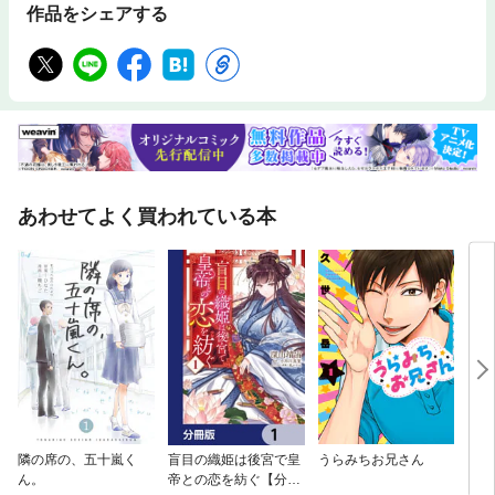
作品をシェアする
あわせてよく買われている本
隣の席の、五十嵐く
盲目の織姫は後宮で皇
うらみちお兄さん
ブラ
ん。
帝との恋を紡ぐ【分冊
っぱ