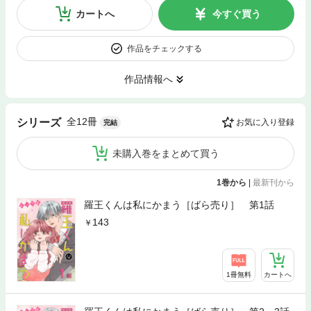
カートへ
今すぐ買う
作品をチェックする
作品情報へ
全12冊
シリーズ
お気に入り登録
完結
未購入巻をまとめて買う
1巻から
|
最新刊から
羅王くんは私にかまう［ばら売り］ 第1話
143
1冊無料
カートへ