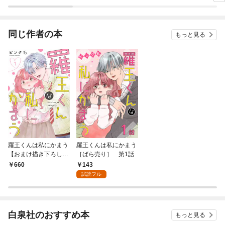
版】
同じ作者の本
もっと見る
羅王くんは私にかまう
羅王くんは私にかまう
【おまけ描き下ろし付
［ばら売り］ 第1話
き】 1巻
143
660
試読フル
白泉社のおすすめ本
もっと見る