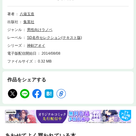
買いつつも、誰も殺すことなく終わらせたり、クロとの一件からぎくしゃ
くとする幼馴染･たばねとアオイの仲を取り持とうとした幸人の行動は
『神剣』と『賓』との関係に、わずかながらでも、よい変化をもたらして
著者
八薙玉造
いた。そんな幸人たちを襲った予想外の、しかし、起こるべくして起きた
出版社
集英社
事件が、彼らに致命的な亀裂を生む…。幸人とアオイ、『神剣』と『賓』
の未来はどこへと向かうのか? 『神剣アオイ』クライマックス!※この商品
ジャンル
男性向けラノベ
にはイラストが収録されていません。
レーベル
SD名作セレクション(テキスト版)
シリーズ
神剣アオイ
電子版配信開始日
2014/08/08
ファイルサイズ
0.32 MB
作品をシェアする
あわせてよく買われている本