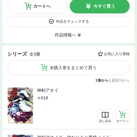
カートへ
今すぐ買う
作品をチェックする
作品情報へ
シリーズ
全3冊
お気に入り登録
未購入巻をまとめて買う
1巻から
|
最新刊から
神剣アオイ
418
試し読み
カートへ