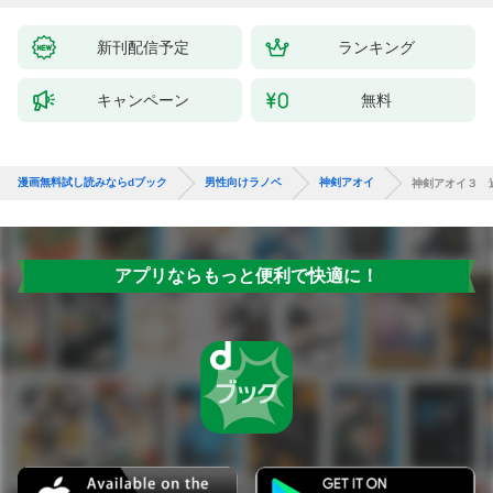
新刊配信予定
ランキング
キャンペーン
無料
漫画無料試し読みならdブック
男性向けラノベ
神剣アオイ
神剣アオイ３ 
アプリならもっと便利で快適に！