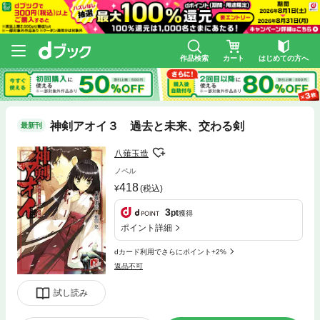
作品検索
カート
はじめての方へ
神剣アオイ３ 過去と未来、交わる剣
最新刊
八薙玉造
ノベル
418
(税込)
3
pt
獲得
ポイント詳細
dカード利用でさらにポイント+2%
返品不可
試し読み