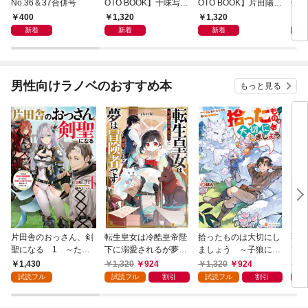
No.36＆37合併号
OTO BOOK】十味写真
OTO BOOK】片田陽依
OT
集「続・『ぽみ』！？
写真集「羽色日和」
写真
400
1,320
1,320
1,
どこでもトレイン・ベ
リ」
新着
新着
新着
トナム篇」
男性向けラノベのおすすめ本
もっと見る
片田舎のおっさん、剣
転生皇女は冷酷皇帝陛
拾ったものは大切にし
弱小
聖になる 1 ～ただ
下に溺愛されるが夢は
ましょう ～子狼に気
てし
の田舎の剣術師範だっ
冒険者です！
に入られた男の転移物
～！
1,430
1,320
924
1,320
924
1,
たのに、大成した弟子
語～
試読フル
試読フル
割引
試読フル
割引
たちが俺を放ってくれ
ない件～