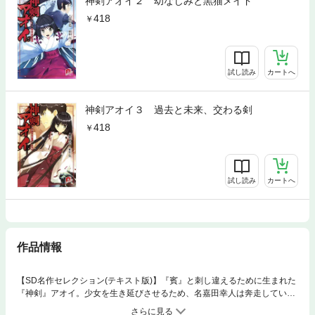
神剣アオイ２ 幼なじみと黒猫メイド
418
試し読み
カートへ
神剣アオイ３ 過去と未来、交わる剣
418
試し読み
カートへ
作品情報
【SD名作セレクション(テキスト版)】『賓』と刺し違えるために生まれた
『神剣』アオイ。少女を生き延びさせるため、名嘉田幸人は奔走してい
た。『神剣』の標的となった『賓』･輪火との戦いを、恩師･嵯野の不興を