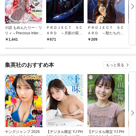
小説 もめんたりー・リ
ＰＲＯＪＥＣＴ ＳＣ
ＰＲＯＪＥＣＴ ＳＣ
ＰＲ
リィ～Precious Interlu
ＡＲＤ ～月影の双翼
ＡＲＤ ～獣たちの正
ＡＲ
des～ 1
～
義～（１）
義～
1,441
671
209
7
集英社のおすすめ本
もっと見る
ヤングジャンプ 2026
【デジタル限定 YJ PH
【デジタル限定 YJ PH
【デ