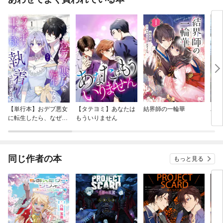
【単行本】おデブ悪女
【タテヨミ】あなたは
結界師の一輪華
バッ
に転生したら、なぜか
もういりません
ロイ
ラスボス王子様に執着
今世
されています
りが
てく
OMI
同じ作者の本
もっと見る