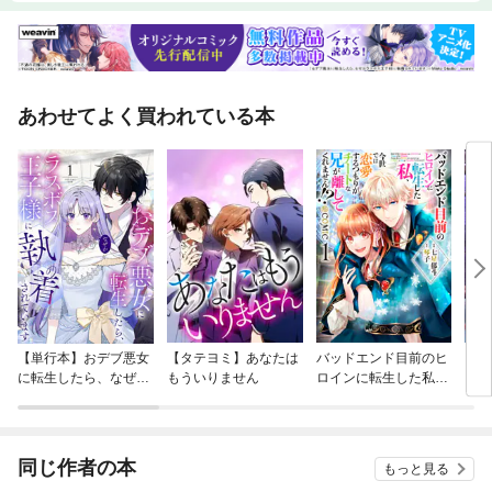
あわせてよく買われている本
【単行本】おデブ悪女
【タテヨミ】あなたは
バッドエンド目前のヒ
【タ
に転生したら、なぜか
もういりません
ロインに転生した私、
リ〜
ラスボス王子様に執着
今世では恋愛するつも
されています
りがチートな兄が離し
てくれません！？@C
OMIC
同じ作者の本
もっと見る