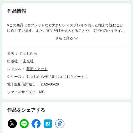
作品情報
※この商品はタブレットなど大きいディスプレイを備えた端末で読むこと
に適しています。また、文字だけを拡大することや、文字列のハイライ
ト、検索、辞書の参照、引用などの機能が使用できません。架空女児・じ
ょじむらが現実に侵食！ノスタルジーを刺激する、カラフルポップな全作
品描き下ろしの作品集です。ご自宅に1冊、架空女児のノートはいかがで
すか?
著者
じょじむら
出版社
玄光社
ジャンル
芸術・アート
シリーズ
じょじむら作品集 じょじむらノート！
電子版配信開始日
2026/05/29
ファイルサイズ
- MB
作品をシェアする