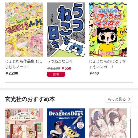
じょじむら作品集 じょ
うつねこな日々
じょじむらのじゆうち
じむらノート！
ょうマンガ！！
1,100
550
2,200
440
割引
玄光社のおすすめ本
もっと見る