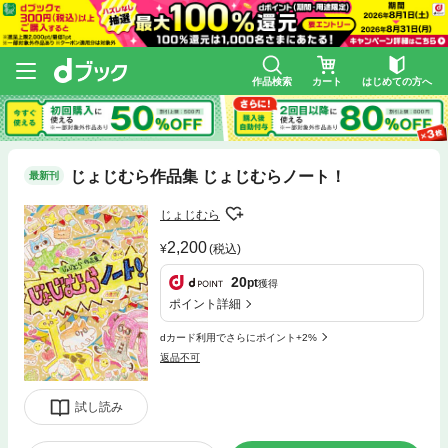
作品検索
カート
はじめての方へ
じょじむら作品集 じょじむらノート！
最新刊
じょじむら
2,200
(税込)
20
pt
獲得
ポイント詳細
dカード利用でさらにポイント+2%
返品不可
試し読み