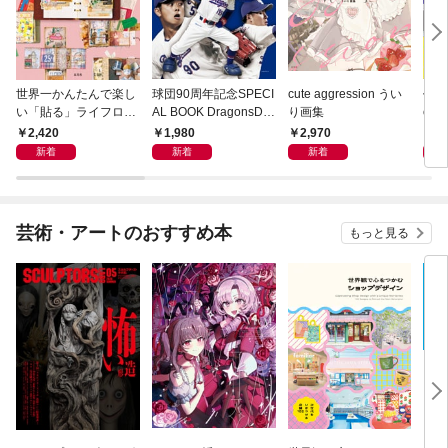
世界一かんたんで楽し
球団90周年記念SPECI
cute aggression うい
作って
い「貼る」ライフログ
AL BOOK DragonsDa
り画集
ct
ジャンクジャーナルの
ys 2026
書 Ⅰ
2,420
1,980
2,970
3,
はじめ方
新着
新着
新着
芸術・アートのおすすめ本
もっと見る