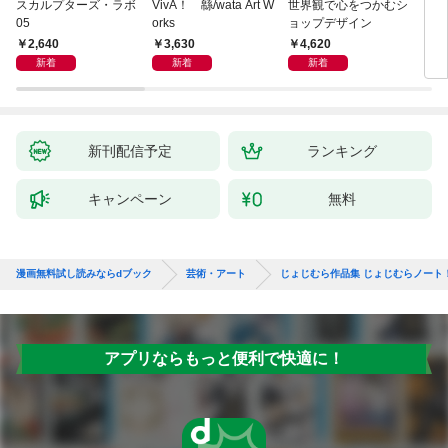
スカルプターズ・ラボ
VivA！ 緜/wata Art W
世界観で心をつかむシ
ブル
05
orks
ョップデザイン
ィシ
ス
2,640
3,630
4,620
3,
新着
新着
新着
新刊配信予定
ランキング
キャンペーン
無料
漫画無料試し読みならdブック
芸術・アート
じょじむら作品集 じょじむらノート
アプリならもっと便利で快適に！