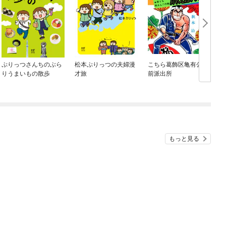
ぷりっつさんちのぶら
松本ぷりっつの夫婦漫
こちら葛飾区亀有公園
りうまいもの散歩
才旅
前派出所
もっと見る