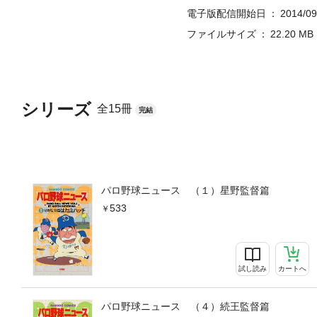
電子版配信開始日
2014/09
ファイルサイズ
22.20 MB
シリーズ
全15冊
完結
パロ野球ニュース （１）星野監督篇
533
試し読み
カートへ
パロ野球ニュース （４）続王監督篇