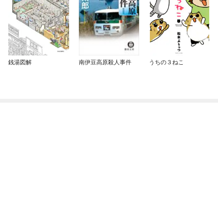
銭湯図解
南伊豆高原殺人事件
うちの３ねこ