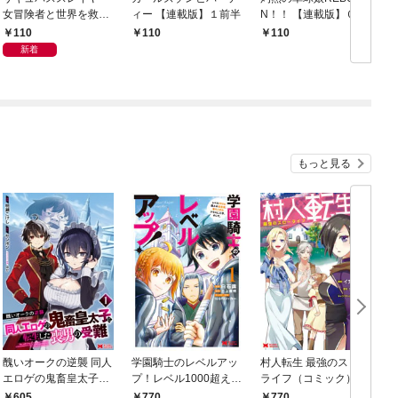
女冒険者と世界を救う
ィー 【連載版】１前半
N！！ 【連載版】０－
終末のハーレム部隊
①
110
110
110
【連載版】１
新着
もっと見る
醜いオークの逆襲 同人
学園騎士のレベルアッ
村人転生 最強のスロー
エロゲの鬼畜皇太子に
プ！レベル1000超えの
ライフ（コミック） 1
転生した喪男の受難
転生者、落ちこぼれク
605
770
770