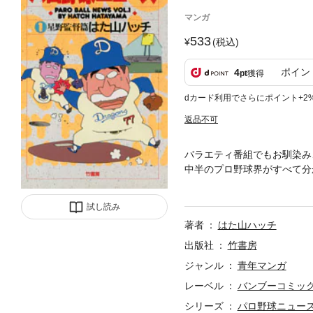
マンガ
533
(税込)
ポイン
4
pt
獲得
dカード利用でさらにポイント+2
返品不可
バラエティ番組でもお馴染み
中半のプロ野球界がすべて分
第１巻は８６年～８７年のド
試し読み
著者
はた山ハッチ
出版社
竹書房
ジャンル
青年マンガ
レーベル
バンブーコミック
シリーズ
パロ野球ニュー