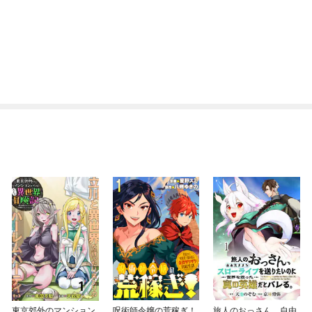
東京郊外のマンション
呪術師令嬢の荒稼ぎ！
旅人のおっさん、自由