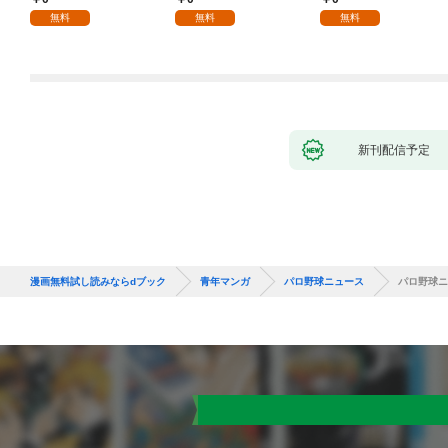
な彼女が汚されるまで
無料
無料
無料
～ 1話
新刊配信予定
漫画無料試し読みならdブック
青年マンガ
パロ野球ニュース
パロ野球ニ