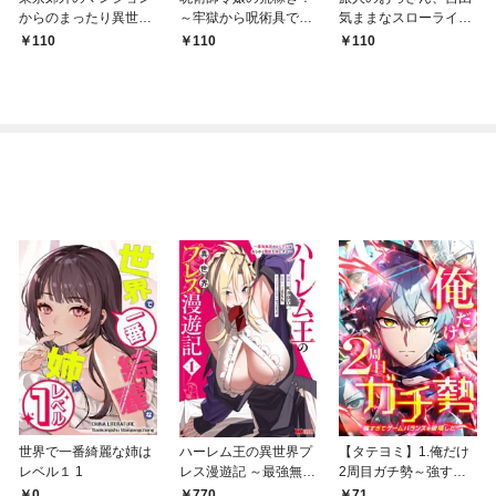
からのまったり異世界
～牢獄から呪術具で掴
気ままなスローライフ
冒険記 ～僕の部屋が
み取る金貨ザクザク宮
を送りたいのに世界を
110
110
110
ダンジョンの休憩所に
廷生活～ 【連載版】１
救った真の英雄だとバ
なってしまった件～
レる 【連載版】１
【連載版】１
世界で一番綺麗な姉は
ハーレム王の異世界プ
【タテヨミ】1.俺だけ
レベル１ 1
レス漫遊記 ～最強無双
2周目ガチ勢～強すぎ
のおじさんはあらゆる
てゲームバランスを破
0
71
770