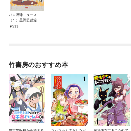
パロ野球ニュース
（１）星野監督篇
533
竹書房のおすすめ本
異世界転移から始まる
ちぃちゃんのおしなが
魔法少女にあこがれて