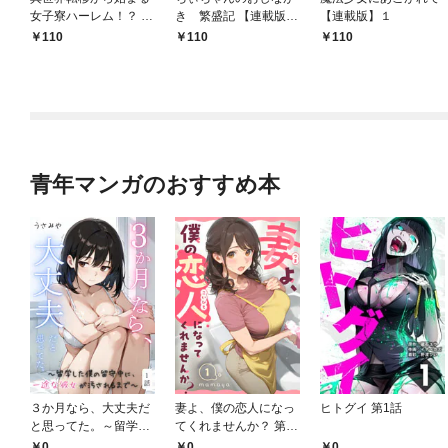
女子寮ハーレム！？ ～
き 繁盛記 【連載版】
【連載版】１
管理人として働く人間
１
110
110
110
と恋する魔族娘たち～
【連載版】０
青年マンガのおすすめ本
３か月なら、大丈夫だ
妻よ、僕の恋人になっ
ヒトグイ 第1話
と思ってた。～留学し
てくれませんか？ 第1
た僕の留守中に、一途
話
0
0
0