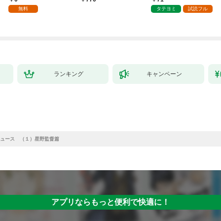
種族を嫁にする～（コ
壊した～
無料
タテヨミ
試読フル
ミック） 1
ランキング
キャンペーン
ュース （１）星野監督篇
アプリならもっと便利で快適に！