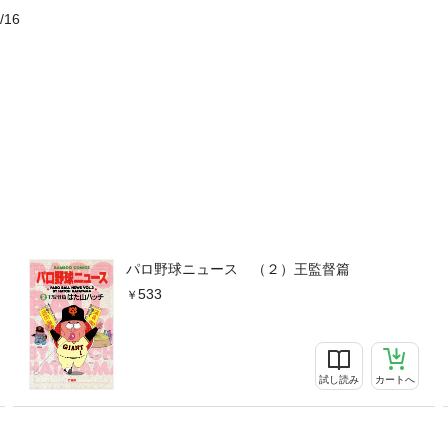
/16
パロ野球ニュース （２）王監督篇
533
試し読み
カートへ