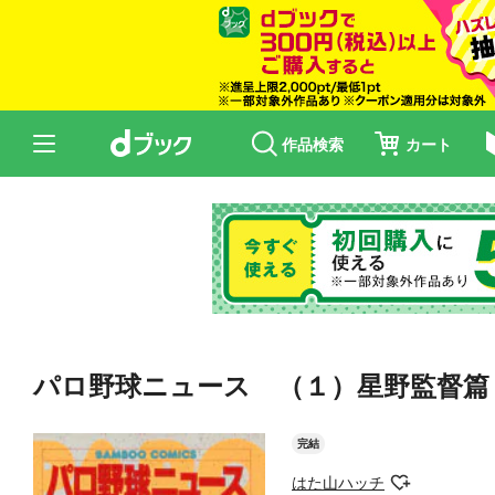
作品検索
カート
パロ野球ニュース （１）星野監督篇
完結
はた山ハッチ