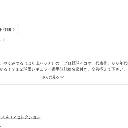
ト詳細
%
、やくみつる（はた山ハッチ）の「プロ野球４コマ」代表作。８０年代
かる！？１２球団レギュラー選手似顔絵名鑑付き。全巻揃えて下さい。
ラゴンズ星野監督を中心に爆笑ネタ満載！！
ス 4コマセレクション
ス