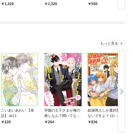
ム】
１ 【電子特典付き】
1,320
1,320
550
もっと見る
こいあいあわい 【単
学園の王子さまが俺の
奴隷商人しか選択肢が
話】 act.1
推しなんて聞いてない
ないですよ？ (1) ～ハ
(1
【単話】 1話
ーレム？なにそれおい
220
264
836
しいの？～