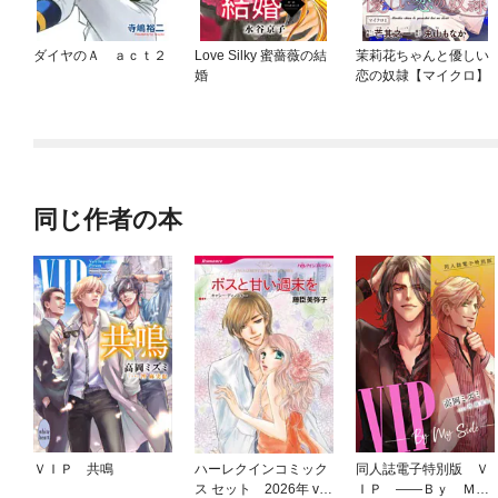
ダイヤのＡ ａｃｔ２
Love Silky 蜜薔薇の結
茉莉花ちゃんと優しい
婚
恋の奴隷【マイクロ】
同じ作者の本
ＶＩＰ 共鳴
ハーレクインコミック
同人誌電子特別版 Ｖ
ス セット 2026年 vo
ＩＰ ――Ｂｙ Ｍ