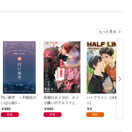
もっと見る
円い夜空 ～不眠症の
高嶺のオメガが、オメ
ハーフライン［分冊版
いばら姫1～
ガ嫌いのアルファと愛
１]
を知るまで1
880
660
0
新着
新着
無料