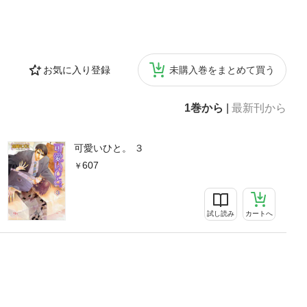
お気に入り登録
未購入巻をまとめて買う
1巻から
|
最新刊から
可愛いひと。 ３
607
試し読み
カートへ