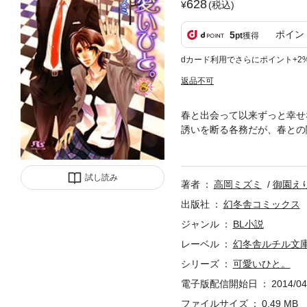
628
(税込)
ポイン
5
pt
獲得
dカード利用でさらにポイント+2
返品不可
春と出会って以来ずっと幸せ
誘いを断る各務だが、春との
各務の重荷になってしまうこ
全文庫化!!
試し読み
著者
高岡ミズミ
御園え
出版社
幻冬舎コミックス
ジャンル
BL小説
レーベル
幻冬舎ルチル文
シリーズ
可愛いひと。
電子版配信開始日
2014/04
ファイルサイズ
0.49 MB