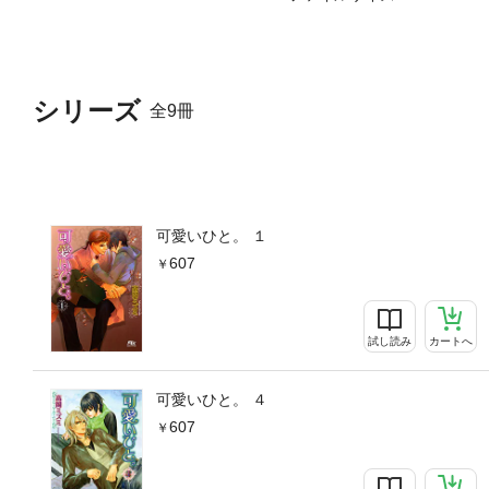
シリーズ
全9冊
可愛いひと。 １
607
試し読み
カートへ
可愛いひと。 ４
607