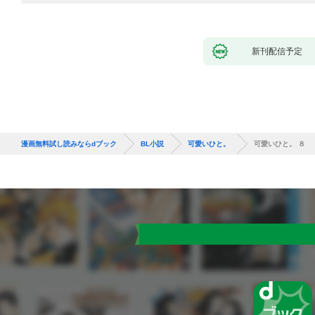
新刊配信予定
漫画無料試し読みならdブック
BL小説
可愛いひと。
可愛いひと。 ８