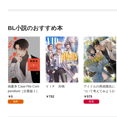
BL小説のおすすめ本
病案本 Case File Com
ＶＩＰ 共鳴
アイドルの再就職先に
pendium［分冊版１］
ついて考えてみようか
0
979
792
無料
新着