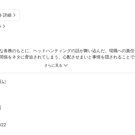
ト詳細
%
な各務のもとに、ヘッドハンティングの話が舞い込んだ。現職への責任
関係をネタに脅迫されてしまう。心配させまいと事情を隠されることで
とを恐れる春。そのとき各務は――？ カバー描き下ろし＆ノベルス未
りい
庫
/22