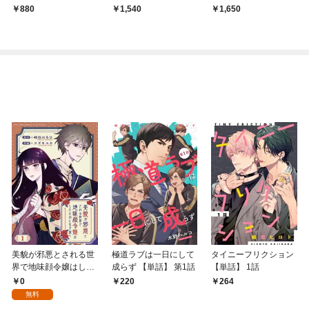
ル】
アム】
婚姻譚～【特別版】(イ
880
1,540
1,650
ラスト付き)
美貌が邪悪とされる世
極道ラブは一日にして
タイニーフリクション
界で地味顔令嬢はした
成らず 【単話】 第1話
【単話】 1話
たかに生き抜く 【分冊
0
220
264
版】 1話
無料