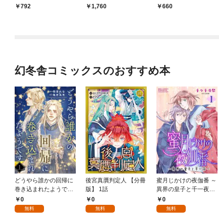
l.925
ｙ Ｓｉｄｅ――【電
792
1,760
660
子オリジナル】
幻冬舎コミックスのおすすめ本
どうやら誰かの回帰に
後宮真贋判定人 【分冊
蜜月じかけの夜伽番 ～
巻き込まれたようです
版】 1話
異界の皇子と千一夜～
【分冊版】 1話
【分冊版】 1話
0
0
0
無料
無料
無料