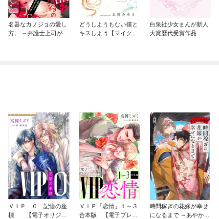
名器なカノジョの愛し
どうしようもない僕と
白泉社少女まんが新人
方。 ～弁護士上司が私
キスしよう【マイク
大賞歴代受賞作品
に本気になるそうです
ロ】
～
ＶＩＰ ０ 記憶の座
ＶＩＰ「恋情」１～３
時間稼ぎの花嫁が幸せ
標 【電子オリジナ
合本版 【電子プレミ
になるまで ～あやかし