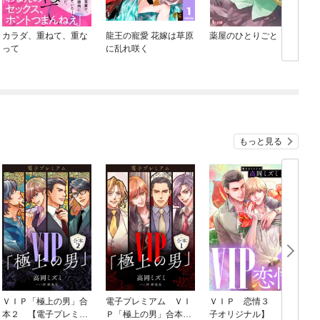
カラダ、重ねて、重な
龍王の寵愛 花嫁は草原
薬屋のひとりごと
って
に乱れ咲く
もっと見る
ＶＩＰ「極上の男」合
電子プレミアム ＶＩ
ＶＩＰ 恋情３ 【電
本２ 【電子プレミア
Ｐ「極上の男」合本
子オリジナル】