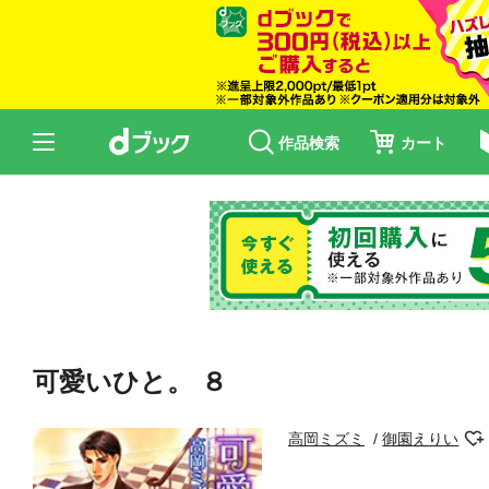
作品検索
カート
可愛いひと。 ８
高岡ミズミ
御園えりい