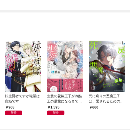
転生賢者ですが職業は
生贄の花嫁王子が冷酷
死に戻りの悪魔王子
寵姫です
王の最愛になるまで
は、愛されるための実
【イラスト付き】【単
験をはじめることにし
968
1,595
660
行本書き下ろしSS付
た。（１）
新着
新着
き】