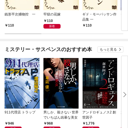
銭形平次捕物控 一
牢獄の花嫁
ギド・モーパッサン作
一寸
品集 一
110
110
110
1
新着
ミステリー・サスペンスのおすすめ本
もっと見る
911代理店 トラップ
男しか、殺さない 世界
アンドロギュノス2 創
姐御
でいちばん凶暴な美女
世因子
946
968
1,776
1,