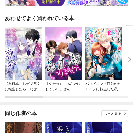
あわせてよく買われている本
【単行本】おデブ悪女
【タテヨミ】あなたは
バッドエンド目前のヒ
【タ
に転生したら、なぜか
もういりません
ロインに転生した私、
リ〜
ラスボス王子様に執着
今世では恋愛するつも
されています
りがチートな兄が離し
てくれません！？@C
OMIC
同じ作者の本
もっと見る