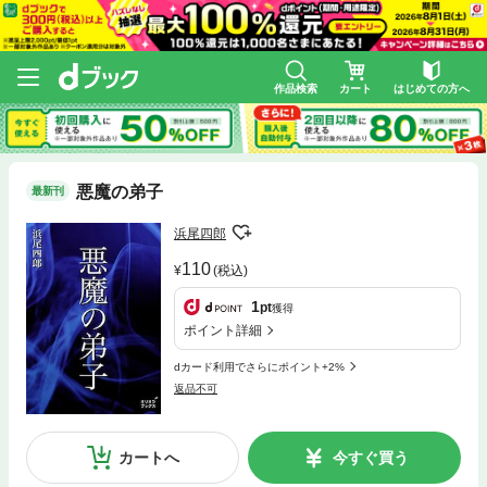
作品検索
カート
はじめての方へ
悪魔の弟子
最新刊
浜尾四郎
110
(税込)
1
pt
獲得
ポイント詳細
dカード利用でさらにポイント+2%
返品不可
カートへ
今すぐ買う