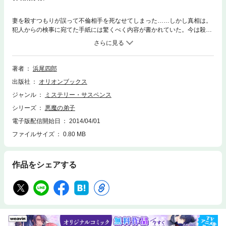
妻を殺すつもりが誤って不倫相手を死なせてしまった……しかし真相は。
犯人からの検事に宛てた手紙には驚くべく内容が書かれていた。今は殺人
犯と検事に分かれているが昔は……。本当に殺したのか、事故だったの
か。
著者
浜尾四郎
出版社
オリオンブックス
ジャンル
ミステリー・サスペンス
シリーズ
悪魔の弟子
電子版配信開始日
2014/04/01
ファイルサイズ
0.80 MB
作品をシェアする