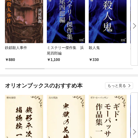
鉄鎖殺人事件
ミステリー傑作集 浜
殺人鬼
死者
尾四郎編
880
1,100
330
1
オリオンブックスのおすすめ本
もっと見る