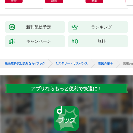
新着
新着
新着
新刊配信予定
ランキング
キャンペーン
無料
漫画無料試し読みならdブック
ミステリー・サスペンス
悪魔の弟子
悪魔の
アプリならもっと便利で快適に！