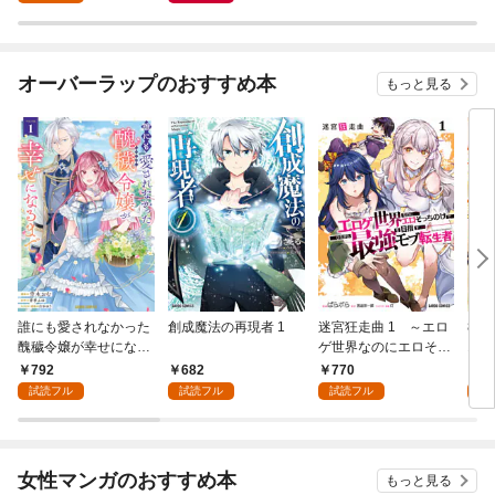
オーバーラップのおすすめ本
もっと見る
誰にも愛されなかった
創成魔法の再現者 1
迷宮狂走曲 1 ～エロ
8歳
醜穢令嬢が幸せになる
ゲ世界なのにエロそっ
1
まで 1
ちのけでひたすら最強
792
682
770
7
を目指すモブ転生者～
試読フル
試読フル
試読フル
試
女性マンガのおすすめ本
もっと見る