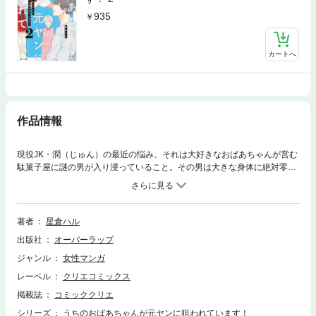
935
カートへ
作品情報
現役JK・潤（じゅん）の最近の悩み、それは大好きなおばあちゃんが営む
駄菓子屋に謎の男が入り浸っていること。その男は大きな身体に絶対零度
の鋭い視線、体感温度が一気に下がる恐ろしいオーラを身にまとってい
た……。噂によると「伝説の元ヤン」らしい…。もしかしたらこの店を乗
っ取るつもり!? …ところが、目に飛び込んできたのはおばあちゃんにわけ
ありげな視線を向ける元ヤンの姿で…!？
著者
星倉ハル
出版社
オーバーラップ
ジャンル
女性マンガ
レーベル
クリエコミックス
掲載誌
コミッククリエ
シリーズ
うちのおばあちゃんが元ヤンに狙われています！