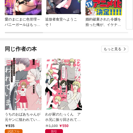
愛のまにまに色管理～
追放者食堂へようこ
婚約破棄された令嬢を
天然
バニーガールはもっと
そ！
拾った俺が、イケナイ
シたい～
ことを教え込む〜美味
しいものを食べさせて
おしゃれをさせて、世
界一幸せな少女にプロ
同じ作者の本
もっと見る
デュース！〜（コミッ
ク）
うちのおばあちゃんが
わが家のたっくん ア
元ヤンに狙われていま
ホ兄に振り回されてい
す！ 1
ます
935
1,100
550
試読フル
割引