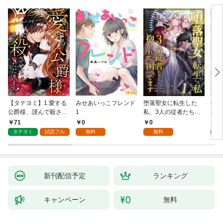
【タテヨミ】1.愛する
みせあいっこフレンド
堕落聖女に転生した
授か
公爵様、謹んで殺させ
1
私、3人の従者たちに
身籠
ていただきます！
抱かれて困ってます 第
して
71
0
0
2
1話
タテヨミ
試読フル
無料
無料
試
新刊配信予定
ランキング
キャンペーン
無料