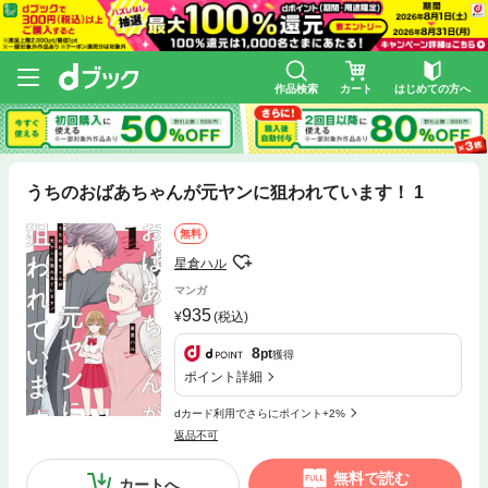
作品検索
カート
はじめての方へ
うちのおばあちゃんが元ヤンに狙われています！ 1
無料
星倉ハル
マンガ
935
(税込)
8
pt
獲得
ポイント詳細
dカード利用でさらにポイント+2%
返品不可
無料で読む
カートへ