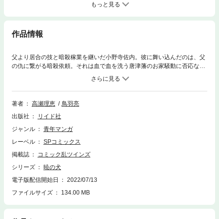
もっと見る
作品情報
父より居合の技と暗殺稼業を継いだ小野寺佐内。彼に舞い込んだのは、父
の仇に繋がる暗殺依頼。それは血で血を洗う唐津藩のお家騒動に否応なく
巻き込まれる修羅の道だった。徐々に明らかになる仇の秘剣“二胴”と、
次々に斃れゆく仲間たち。そんな中、佐内はついに攻略の糸口を掴む。よ
り迅く……宿命の剣客が踏み出す一歩。必殺の剛剣「二胴」を追う本格時
代剣戟、覚醒の第4巻！
著者
高瀬理恵
鳥羽亮
出版社
リイド社
ジャンル
青年マンガ
レーベル
SPコミックス
掲載誌
コミック乱ツインズ
シリーズ
暁の犬
電子版配信開始日
2022/07/13
ファイルサイズ
134.00 MB