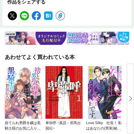
作品をシェアする
あわせてよく買われている本
捨てられ男爵令嬢は黒
卑弥呼 −真説・邪馬台
Love Silky 社長！ 私
柚木
騎士様のお気に入り
国伝−
はあなたの(男装)秘書
連載版
です。