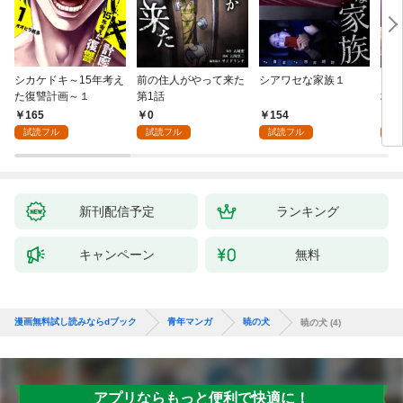
シカケドキ～15年考え
前の住人がやって来た
シアワセな家族１
16
た復讐計画～１
第1話
地獄
165
0
154
1
試読フル
試読フル
試読フル
試
新刊配信予定
ランキング
キャンペーン
無料
漫画無料試し読みならdブック
青年マンガ
暁の犬
暁の犬 (4)
アプリならもっと便利で快適に！