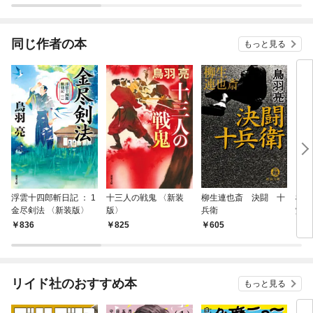
同じ作者の本
もっと見る
浮雲十四郎斬日記 ： 1
十三人の戦鬼 〈新装
柳生連也斎 決闘 十
柳生
金尽剣法 〈新装版〉
版〉
兵衛
堂
836
825
605
6
リイド社のおすすめ本
もっと見る