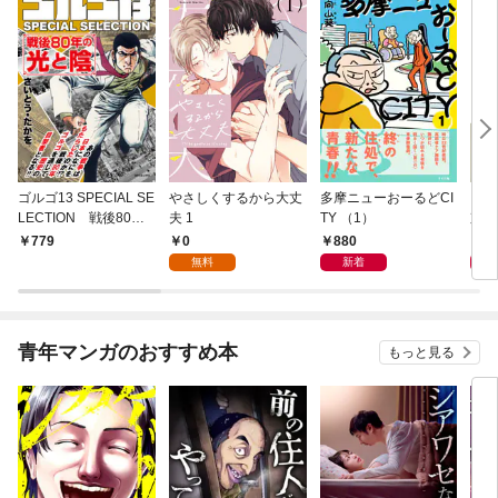
ゴルゴ13 SPECIAL SE
やさしくするから大丈
多摩ニューおーるどCI
ニー
LECTION 戦後80年
夫 1
TY （1）
京日
の光と陰
0
880
8
779
無料
新着
青年マンガのおすすめ本
もっと見る