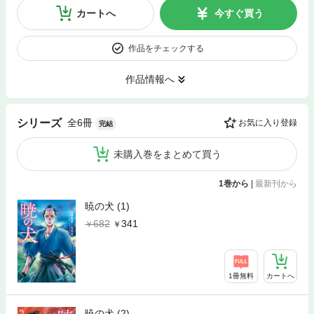
カートへ
今すぐ買う
作品をチェックする
作品情報へ
全6冊
シリーズ
お気に入り登録
完結
未購入巻をまとめて買う
1巻から
|
最新刊から
暁の犬 (1)
682
341
1冊無料
カートへ
暁の犬 (2)