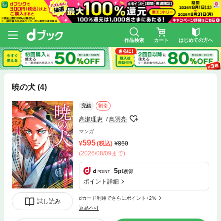
作品検索
カート
はじめての方へ
暁の犬 (4)
完結
割引
高瀬理恵
鳥羽亮
マンガ
595
(税込)
850
(2026/08/09まで)
5
pt
獲得
ポイント詳細
dカード利用でさらにポイント+2%
試し読み
返品不可