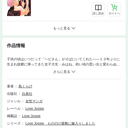
試し読み
カートへ
もっと見る
作品情報
子供の頃はいつだって「ヘビさん」がそばにいてくれた――１３年ぶりに
生まれ故郷に帰ってきた女子大生・みはね。幼い頃の思い出と変わらぬ情
景に胸を熱くするみはね。しかし、幼い頃とは違い、何か穏やかではない
様子で…!?（38P）(この作品はウェブ・マガジン：Love Jossie Vol.80に
収録されています。重複購入にご注意ください。)
著者
島くらげ
出版社
白泉社
ジャンル
女性マンガ
レーベル
Love Jossie
掲載誌
Love Jossie
シリーズ
Love Jossie もののけ屋敷に嫁入りしました