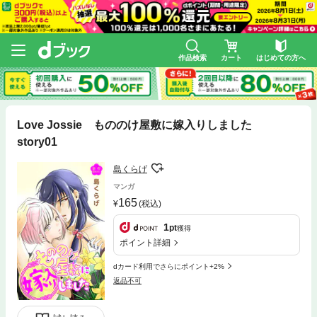
作品検索
カート
はじめての方へ
Love Jossie もののけ屋敷に嫁入りしました
story01
島くらげ
マンガ
165
(税込)
1
pt
獲得
ポイント詳細
dカード利用でさらにポイント+2%
返品不可