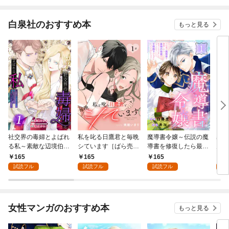
白泉社のおすすめ本
もっと見る
社交界の毒婦とよばれ
私を叱る日鷹君と毎晩
魔導書令嬢～伝説の魔
寡黙
る私～素敵な辺境伯令
シています［ばら売
導書を修復したら最強
力ゼ
息に腕を折られたの
り］ 第1話
の精霊が味方になりま
る～
165
165
165
1
で、責任とってもらい
した（クールな王弟殿
の声
試読フル
試読フル
試読フル
試
ます～［ばら売り］
下がなぜかいつもそば
～［
第1話
にいます）～［ばら売
01
り］ 第1話
女性マンガのおすすめ本
もっと見る