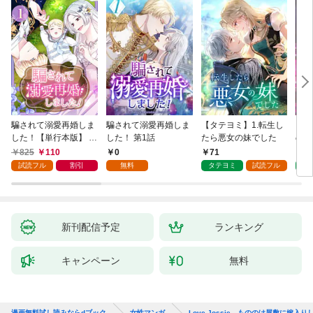
騙されて溺愛再婚しま
騙されて溺愛再婚しま
【タテヨミ】1.転生し
【タ
した！【単行本版】 1
した！ 第1話
たら悪女の妹でした
の私
巻
825
110
0
71
7
試読フル
割引
無料
タテヨミ
試読フル
タ
新刊配信予定
ランキング
キャンペーン
無料
漫画無料試し読みならdブック
女性マンガ
Love Jossie もののけ屋敷に嫁入り