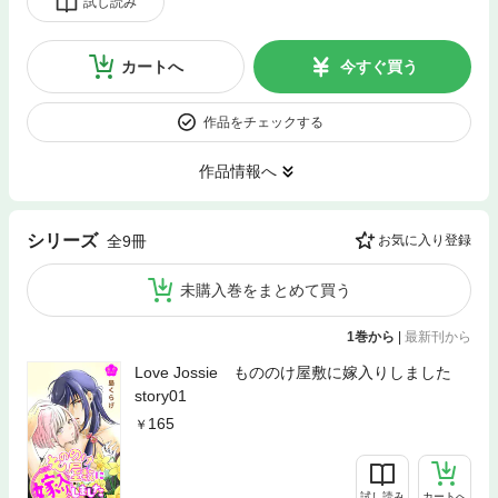
試し読み
カートへ
今すぐ買う
作品をチェックする
作品情報へ
シリーズ
全9冊
お気に入り登録
未購入巻をまとめて買う
1巻から
|
最新刊から
Love Jossie もののけ屋敷に嫁入りしました
story01
165
試し読み
カートへ