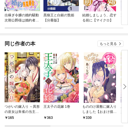
出稼ぎ令嬢の婚約騒動
黒狼王と白銀の贄姫
結婚しましょう、恋す
冷徹
次期公爵様は婚約者に
【分冊版】
る前に【マイクロ】
に寒
愛されたくて必死で
い中
す。 連載版
同じ作者の本
もっと見る
つがいの嫁入り ～異形
王太子の花嫁 1巻
もののけ屋敷に嫁入り
悪役
の巫女は朱雀の当主に
しました【おまけ描き
嬢 
愛される～ 1
下ろし付き】 1巻
165
363
330
1