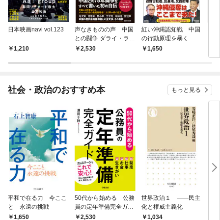
日本映画navi vol.123
声なきものの声 中国
紅い沖縄認知戦 中国
STAG
との闘争 ダライ・ラマ
の行動原理を暴く
自伝
1,210
2,530
1,650
1,
社会・政治のおすすめ本
もっと見る
平和で在る力 今ここ
50代から始める 公務
世界政治１ ――民主
「力
と 永遠の挑戦
員の定年準備完全ガイ
化と権威主義化
く 
ド
1,650
2,530
1,
1,034