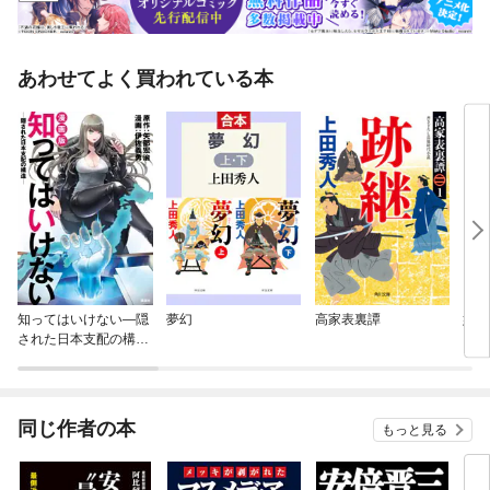
あわせてよく買われている本
知ってはいけない—隠
夢幻
高家表裏譚
姫と
された日本支配の構造
—
同じ作者の本
もっと見る