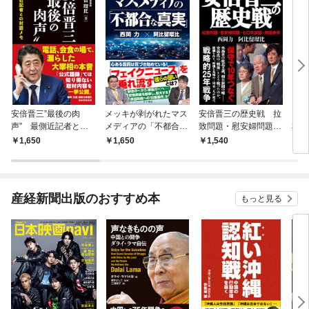
安倍晋三”最後の肉
メッキが剥がれたマス
安倍晋三の歴史戦 拉
リベ
声” 最側近記者との
メディアの「不都合な
致問題・慰安婦問題・
本を
対話メモ
真実」
七〇年談話・靖国参拝
1,650
1,650
1,540
1,
産経新聞出版のおすすめ本
もっと見る