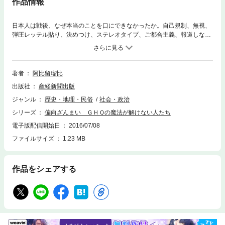
作品情報
日本人は戦後、なぜ本当のことを口にできなかったか。自己規制、無視、
弾圧レッテル貼り、決めつけ、ステレオタイプ、ご都合主義、報道しない
自由、「贖罪」の暴走、根深い角度、日本へのヘイトスピーチ…。あらゆ
る手法で閉ざされ続けた言語空間。その偏りを白日のもとにさらす決定
版。◎戦後長く、日本の言論空間を主流派としてほしいままにしてきた左
派・リベラル派の人たちが、以前は自分たちの主張を傾聴していたはずの
著者
阿比留瑠比
国民が思うように操れなくなって慌てている。◎これまで保守系の言論を
出版社
産経新聞出版
根拠なく蔑視し、時に無視し、また時には危険で有害なものだと決め付け
て「弾圧」してきた彼らは今、これまでのやり方が通用しなくなってうろ
ジャンル
歴史・地理・民俗
社会・政治
たえ、逆上しているようだ。◎GHQが日本人にかけた魔法は、かなりの程
シリーズ
偏向ざんまい ＧＨＱの魔法が解けない人たち
度、解けてきた。だが、魔法が生み出した「夢の世界」に安住し、そこに
閉じ籠もって出てこない人たちもまだたくさんいる。(「はじめに」より抜
電子版配信開始日
2016/07/08
粋)どうぞリベラル・左翼、メディアの自由すぎる言行録をご確認くださ
ファイルサイズ
1.23 MB
い。
作品をシェアする