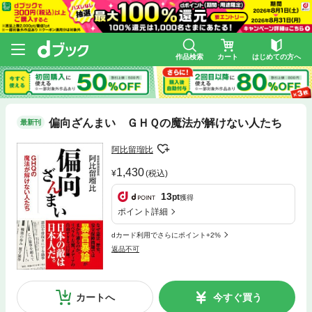
作品検索
カート
はじめての方へ
偏向ざんまい ＧＨＱの魔法が解けない人たち
最新刊
阿比留瑠比
1,430
(税込)
13
pt
獲得
ポイント詳細
dカード利用でさらにポイント+2%
返品不可
カートへ
今すぐ買う