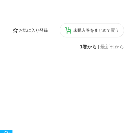
お気に入り登録
未購入巻をまとめて買う
1巻から
|
最新刊から