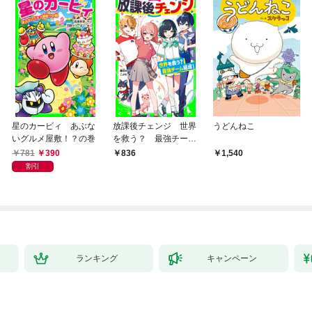
星のカービィ あぶな
放課後チェンジ 世界
うどんねこ
いグルメ屋敷！？の巻
を救う？ 最強チーム
結成！
781
390
836
1,540
割引
ランキング
キャンペーン