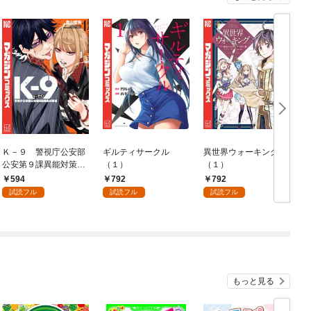
Ｋ－９ 警視庁公安部
ギルティサークル
異世界ウォーキング
公安第９課異能対策係
（１）
（１）
（１）
594
792
792
試読フル
試読フル
試読フル
もっと見る