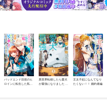
バッドエンド目前のヒ
異世界転移したら愛犬
王太子妃になんてなり
ロインに転生した私、
が最強になりました ～
たくない！！ 婚約者編
今世では恋愛するつも
シルバーフェンリルと
りがチートな兄が離し
俺が異世界暮らしを始
てくれません！？@C
めたら～ THE COMIC
OMIC