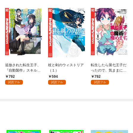
追放された転生王子、
杖と剣のウィストリア
転生したら第七王子だ
『自動製作』スキルで
（１）
ったので、気ままに魔
領地を爆速で開拓し最
術を極めます（１）
792
594
792
強の村を作ってしまう
試読フル
試読フル
試読フル
～最強クラフトスキル
で始める、楽々領地開
拓スローライフ～
（１）