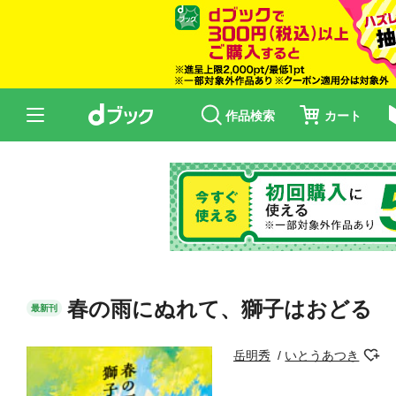
作品検索
カート
春の雨にぬれて、獅子はおどる
最新刊
岳明秀
いとうあつき