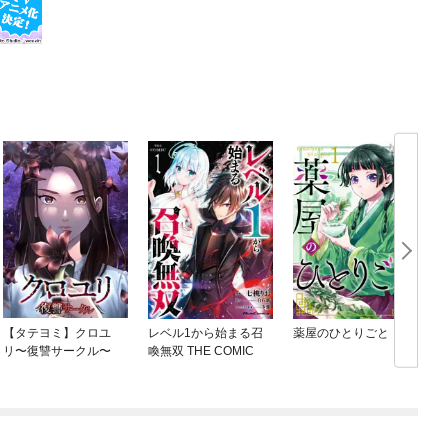
【タテヨミ】クロユ
レベル1から始まる召
薬屋のひとりごと
リ〜復讐サークル〜
喚無双 THE COMIC