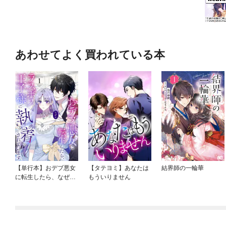
あわせてよく買われている本
【単行本】おデブ悪女
【タテヨミ】あなたは
結界師の一輪華
に転生したら、なぜか
もういりません
ラスボス王子様に執着
されています