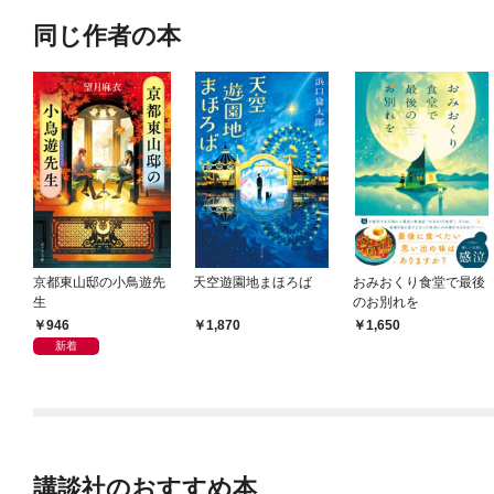
同じ作者の本
京都東山邸の小鳥遊先
天空遊園地まほろば
おみおくり食堂で最後
生
のお別れを
946
1,870
1,650
新着
講談社のおすすめ本