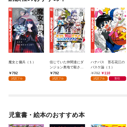
魔女と傭兵（１）
信じていた仲間達にダ
ハナバス 苔石花江の
ンジョン奥地で殺され
バスケ論（１）
かけたがギフト『無限
792
792
792
110
ガチャ』でレベル９９
試読フル
試読フル
試読フル
割引
９９の仲間達を手に入
れて元パーティーメン
バーと世界に復讐＆
『ざまぁ！』します！
（１）
児童書・絵本のおすすめ本