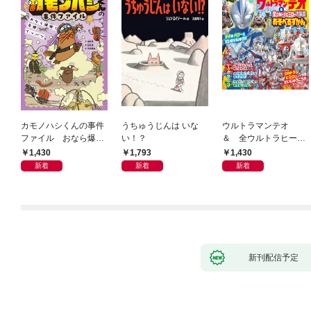
カモノハシくんの事件
うちゅうじんは いな
ウルトラマンテオ
ファイル おなら爆
い！？
＆ 全ウルトラヒーロ
弾！ 危機イッパツ編
ー大集合 あそべるず
1,430
1,793
1,430
かん
新着
新着
新着
新刊配信予定