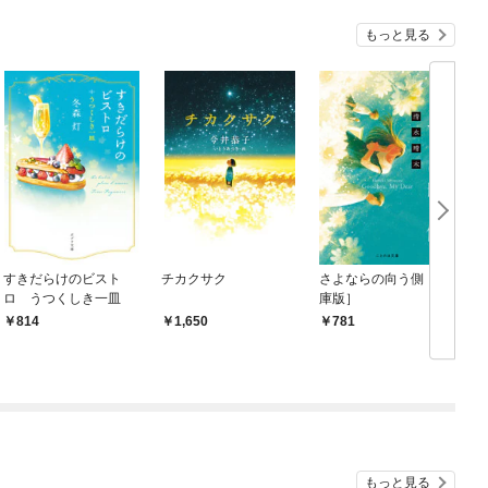
もっと見る
すきだらけのビスト
チカクサク
さよならの向う側 ［文
ロ うつくしき一皿
庫版］
814
￥1,650
￥781
￥
もっと見る