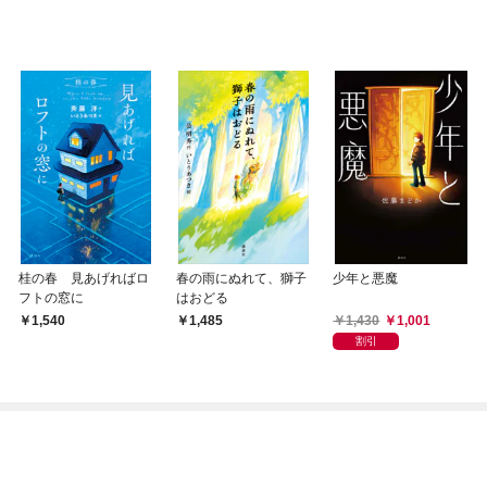
桂の春 見あげればロ
春の雨にぬれて、獅子
少年と悪魔
フトの窓に
はおどる
1,430
1,001
1,540
1,485
割引