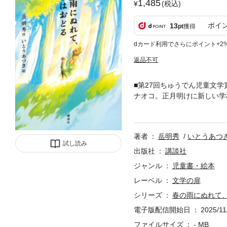
1,485
(税込)
ポイ
13
pt
獲得
dカード利用でさらにポイント+2
返品不可
■第27回ちゅうでん児童文
ナオコ。正月明けに新しい学
降りつづく深い雪に戸惑うな
は、「獅子を舞いたい」とい
子」という決まりを変え、ナ
著者
岳明秀
いとうあつ
けいこをするのだが……。不
試し読み
楽しさに出会っていく。心の
出版社
講談社
品。［選考委員：斉藤洋氏、
ジャンル
児童書・絵本
レーベル
文学の扉
シリーズ
春の雨にぬれて
電子版配信開始日
2025/11
ファイルサイズ
- MB