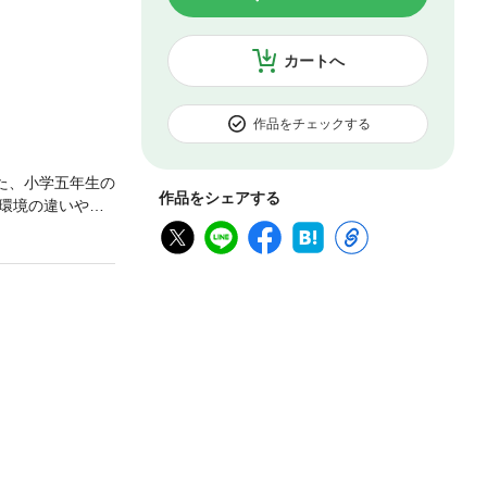
カートへ
作品をチェックする
た、小学五年生の
作品をシェアする
環境の違いや、
芽生える。それ
笛、男の子が獅
一組で獅子舞の
った村暮らしの
賞 大賞受賞作