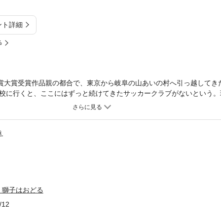
ント詳細
%
学賞大賞受賞作品親の都合で、東京から岐阜の山あいの村へ引っ越してき
校に行くと、ここにはずっと続けてきたサッカークラブがないという。
か、春祭りに向けた獅子舞の見学をきっかけに、ナオコにはある願いが
うもの。獅子舞では、女の子は演奏（笛）を担当してきた。「女の子が
オコは初めての「おんな獅子」となる。男子のショータとともに、二人
き
安や戸惑い、そして期待が交差する日々の中で、ナオコはまだ知らなか
揺れをみずみずしく描いた、美しい一作。第26回ちゅうでん児童文学
富安陽子氏、山極寿一氏］
、獅子はおどる
/12