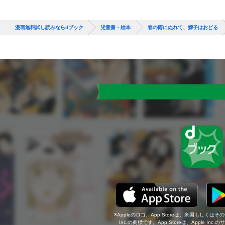
漫画無料試し読みならdブック
児童書・絵本
春の雨にぬれて、獅子はおどる
Appleのロゴ、App Storeは、米国もしくはそ
Inc.の商標です。App Storeは、Apple In