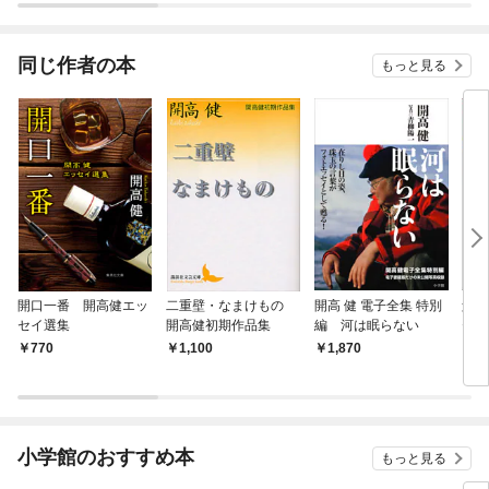
されています
りが
てく
OMI
同じ作者の本
もっと見る
開口一番 開高健エッ
二重壁・なまけもの
開高 健 電子全集 特別
魚心
セイ選集
開高健初期作品集
編 河は眠らない
セイ
770
1,100
1,870
9
小学館のおすすめ本
もっと見る