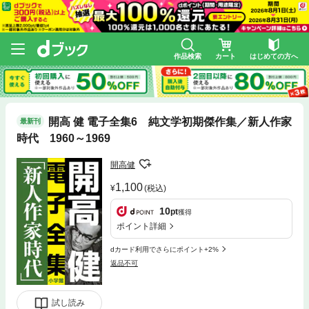
作品検索
カート
はじめての方へ
開高 健 電子全集6 純文学初期傑作集／新人作家
最新刊
時代 1960～1969
開高健
1,100
(税込)
10
pt
獲得
ポイント詳細
dカード利用でさらにポイント+2%
返品不可
試し読み