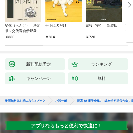
変化（へんげ） 決定
手下は犬だけ
鬼役（壱） 新装版
南町
版～交代寄合伊那衆異
舟の
聞（1）～
880
814
726
9
新刊配信予定
ランキング
キャンペーン
無料
漫画無料試し読みならdブック
小説一般
開高 健 電子全集6 純文学初期傑作集／新
アプリならもっと便利で快適に！