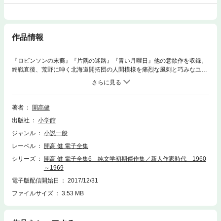
作品情報
『ロビンソンの末裔』『片隅の迷路』『青い月曜日』他の意欲作を収録。
終戦直後、荒野に呻く北海道開拓団の人間模様を痛烈な風刺と巧みなユー
モアで描いた問題作『ロビンソンの末裔』（1960年刊）、実際にあった冤
罪事件「徳島ラジオ商殺人事件」を下敷きに、司法に翻弄されながらも懸
命に抗おうとする人々を描いた長編推理小説『片隅の迷路』（1962年
刊）、戦中戦後の混乱と活気あふれる大阪を舞台に、主人公の少年期、青
著者
開高健
年期を描いた自伝的長編『青い月曜日』（1969年刊）をはじめ、1960年
出版社
小学館
代に発表された意欲作全18タイトルを収録。【収録数】小説：18作 付
録：開高健が自著を語るエッセイ、作品解説、『ロビンソンの末裔』表紙
ジャンル
小説一般
の写真など10点 【ご注意】※この作品はカラー写真が含まれます。
レーベル
開高 健 電子全集
シリーズ
開高 健 電子全集6 純文学初期傑作集／新人作家時代 1960
～1969
電子版配信開始日
2017/12/31
ファイルサイズ
3.53 MB