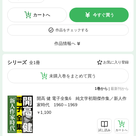
カートへ
今すぐ買う
作品をチェックする
作品情報へ
シリーズ
全1冊
お気に入り登録
未購入巻をまとめて買う
1巻から
|
最新刊から
開高 健 電子全集6 純文学初期傑作集／新人作
家時代 1960～1969
1,100
試し読み
カートへ