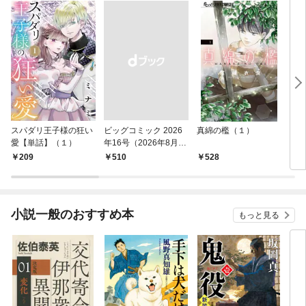
スパダリ王子様の狂い
ビッグコミック 2026
真綿の檻（１）
こん
愛【単話】（１）
年16号（2026年8月7
（１
日発売）
209
￥510
528
5
小説一般のおすすめ本
もっと見る