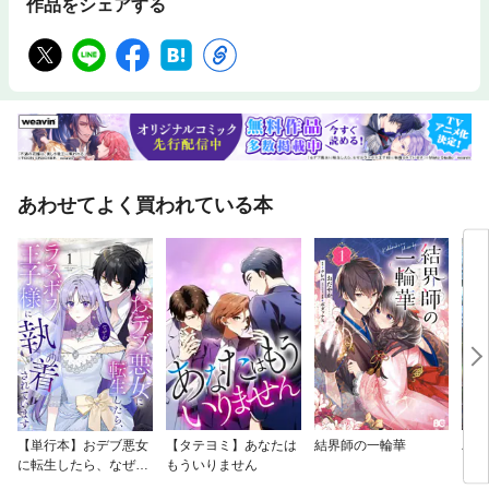
作品をシェアする
あわせてよく買われている本
【単行本】おデブ悪女
【タテヨミ】あなたは
結界師の一輪華
バッ
に転生したら、なぜか
もういりません
ロイ
ラスボス王子様に執着
今世