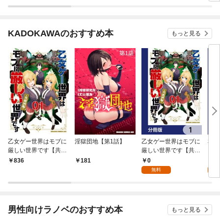
KADOKAWAのおすすめ本
もっと見る
乙女ゲー世界はモブに
淫獄団地【第1話】
乙女ゲー世界はモブに
私、
厳しい世界です【共和
厳しい世界です【共和
をテ
国編】 ０１
国編】【分冊版】 1
パイ
0
0
836
181
を頑
無料
版】
男性向けラノベのおすすめ本
もっと見る