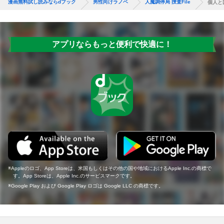
漫画無料試し読みならdブック
男性向けラノベ
人魔調停局 捜査File
個人と国
アプリならもっと便利で快適に！
Appleのロゴ、App Storeは、米国もしくはその他の国や地域におけるApple Inc.の商標で
す。App Storeは、Apple Inc.のサービスマークです。
Google Play および Google Play ロゴは Google LLC の商標です。