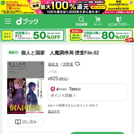
作品検索
カート
はじめての方へ
個人と国家 人魔調停局 捜査File.02
最新刊
扇友太
天野英
ノベル
825
(税込)
7
pt
獲得
ポイント詳細
dカード利用でさらにポイント+2%
返品不可
試し読み