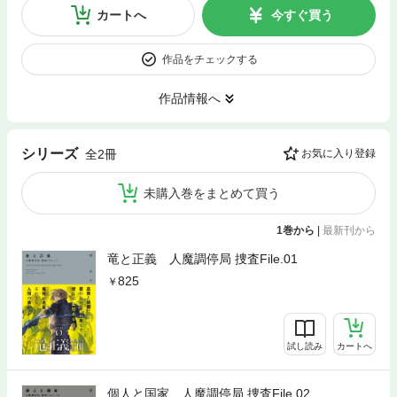
カートへ
今すぐ買う
作品をチェックする
作品情報へ
シリーズ
全2冊
お気に入り登録
未購入巻をまとめて買う
1巻から
|
最新刊から
竜と正義 人魔調停局 捜査File.01
825
試し読み
カートへ
個人と国家 人魔調停局 捜査File.02