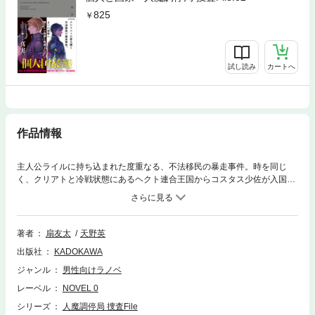
825
試し読み
カートへ
作品情報
主人公ライルに持ち込まれた度重なる、不法移民の暴走事件。時を同じ
く、クリアトと冷戦状態にあるヘクト連合王国からコスタス少佐が入国。
少佐の目的はクリアトに密入国したテロリスト・ヴォルフの殺害で――!?
著者
扇友太
天野英
出版社
KADOKAWA
ジャンル
男性向けラノベ
レーベル
NOVEL 0
シリーズ
人魔調停局 捜査File