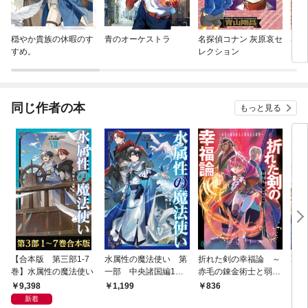
穏やか貴族の休暇のす
青のオーケストラ
名探偵コナン 灰原哀セ
名探
すめ。
レクション
セレ
同じ作者の本
もっと見る
【合本版 第三部1-7
水属性の魔法使い 第
折れた剣の幸福論 ～
乙女
巻】水属性の魔法使い
一部 中央諸国編1
赤毛の錬金術士と弱気
ーム
【電子書籍限定書き下
な元剣聖～【電子特典
い男
9,398
1,199
836
1,
ろしSS付き】
付き】
新着