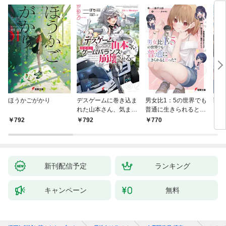
ほうかごがかり
デスゲームに巻き込ま
男女比1：5の世界でも
戦地
れた山本さん、気まま
普通に生きられると思
カシ
にゲームバランスを崩
った？ ～激重感情な
活を
792
792
770
8
壊させる【電子特別
彼女たちが無自覚男子
特典
版】
に翻弄されたら～
新刊配信予定
ランキング
キャンペーン
無料