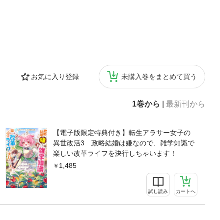
お気に入り登録
未購入巻をまとめて買う
1巻から
|
最新刊から
【電子版限定特典付き】転生アラサー女子の
異世改活3 政略結婚は嫌なので、雑学知識で
楽しい改革ライフを決行しちゃいます！
1,485
試し読み
カートへ