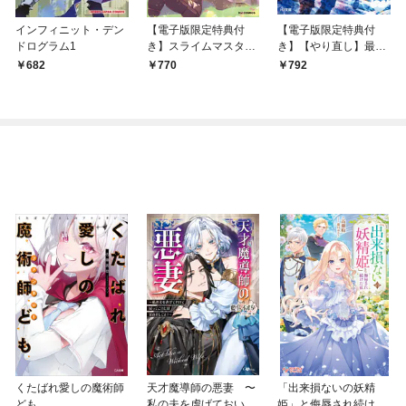
インフィニット・デン
【電子版限定特典付
【電子版限定特典付
ドログラム1
き】スライムマスター
き】【やり直し】最強
ちゃんのVRMMO1
ダンジョン配信者！ 突
682
770
792
然10年前の世界に戻っ
たので全てをやり直
す！1
くたばれ愛しの魔術師
天才魔導師の悪妻 〜
「出来損ないの妖精
ども
私の夫を虐げておいて
姫」と侮辱され続けた