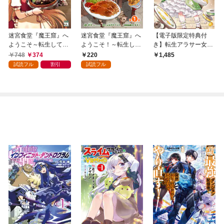
迷宮食堂『魔王窟』へ
迷宮食堂『魔王窟』へ
【電子版限定特典付
ようこそ～転生してか
ようこそ！～転生して
き】転生アラサー女子
ら300年も寝ていたの
から300年も寝ていた
の異世改活1 政略結
748
374
220
1,485
で、飲食店経営で魔王
ので、飲食店経営で魔
婚は嫌なので、雑学知
試読フル
割引
試読フル
を目指そうと思います
王を目指そうと思いま
識で楽しい改革ライフ
～【電子単行本】 1
す～(話売り) #1
を決行しちゃいます！