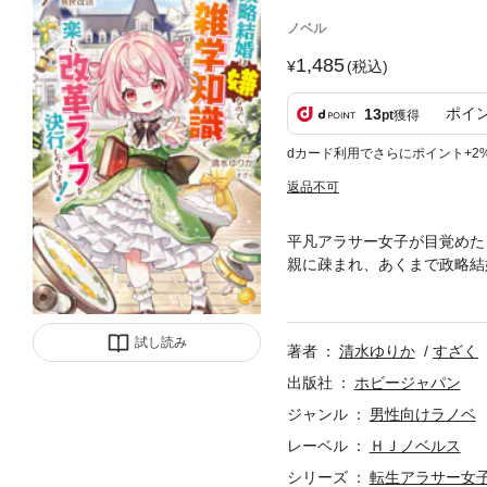
ノベル
1,485
(税込)
ポイ
13
pt
獲得
dカード利用でさらにポイント+2
返品不可
平凡アラサー女子が目覚めた
親に疎まれ、あくまで政略結
て、出奔すりゅ！」マグノリ
走する！ その才能は直ちに
世界生活改善活動（略して異
試し読み
著者
清水ゆりか
すざく
出版社
ホビージャパン
ジャンル
男性向けラノベ
レーベル
ＨＪノベルス
シリーズ
転生アラサー女