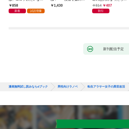
と全部シてほしい【電
外楽しい領地改革〜
通い妻になって関係を
858
814
407
1,430
子ＳＳ特典付き】
迫ってくる。
新着
試読増量
割引
新刊配信予定
漫画無料試し読みならdブック
男性向けラノベ
転生アラサー女子の異世改活