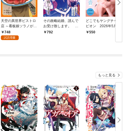
天空の異世界ビストロ
その政略結婚、謹んで
どこでもヤングチャン
店 ～看板娘ソラノが美
お受け致します。 ～
ピオン 2026年5月号
味しい幸せ届けます～
二度目の人生では絶対
748
792
550
1
に～（１）
試読増量
もっと見る