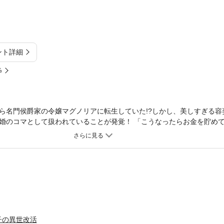
ント詳細
%
ら名門侯爵家の令嬢マグノリアに転生していた!?しかし、美しすぎる容
婚のコマとして扱われていることが発覚！ 「こうなったらお金を貯め
アは刺繍など得意な現代知識を活かして新商品を生産し、自立するため
商会長の興味を惹き、マグノリアの商売は一気に拡大の予感!?元アラサ
世改活）、楽しく開幕！
子の異世改活