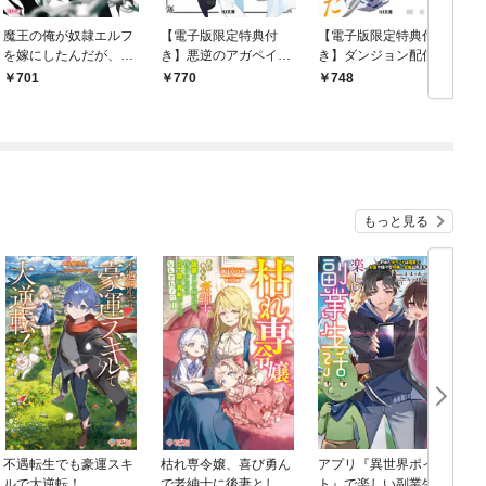
魔王の俺が奴隷エルフ
【電子版限定特典付
【電子版限定特典付
を嫁にしたんだが、ど
き】悪逆のアガペイア
き】ダンジョン配信者
う愛でればいい？1
1 ～恋愛RPG最強の
を救って大バズりした
701
770
748
寝取りチャラ男に転生
転生陰陽師、うっかり
したけど、俺は絶対に
超級呪物を配信したら
寝取ったりしない！～
伝説になった1
1
もっと見る
不遇転生でも豪運スキ
枯れ専令嬢、喜び勇ん
アプリ『異世界ポイン
ルで大逆転！
で老紳士に後妻として
ト』で楽しい副業生