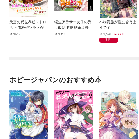
天空の異世界ビストロ
転生アラサー女子の異
小物貴族が性に合うよ
店 ～看板娘ソラノが美
世改活 政略結婚は嫌な
うです
味しい幸せ届けます～
ので、雑学知識で楽し
1,540
770
165
139
連載版：1-1
い改革ライフを決行し
割引
ちゃいます！ 分冊版 1
ホビージャパンのおすすめ本