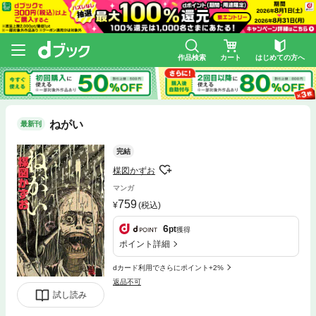
作品検索
カート
はじめての方へ
ねがい
最新刊
完結
楳図かずお
マンガ
759
(税込)
6
pt
獲得
ポイント詳細
dカード利用でさらにポイント+2%
返品不可
試し読み