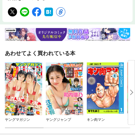
あわせてよく買われている本
ヤングマガジン
ヤングジャンプ
キン肉マン
チェ