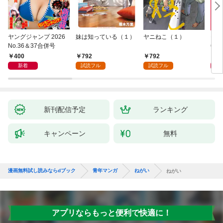
ヤングジャンプ 2026
妹は知っている（１）
ヤニねこ（１）
モー
No.36＆37合併号
6・3
日発
400
792
792
4
新着
試読フル
試読フル
新刊配信予定
ランキング
キャンペーン
無料
漫画無料試し読みならdブック
青年マンガ
ねがい
ねがい
アプリならもっと便利で快適に！