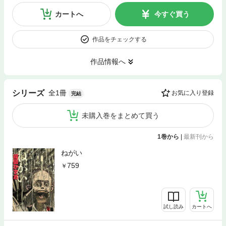
カートへ
今すぐ買う
作品をチェックする
作品情報へ
全1冊
シリーズ
お気に入り登録
完結
未購入巻をまとめて買う
1巻から
|
最新刊から
ねがい
759
試し読み
カートへ