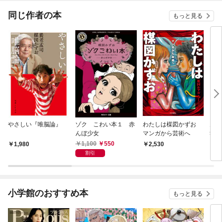
同じ作者の本
もっと見る
やさしい『唯脳論』
ゾク こわい本１ 赤
わたしは楳図かずお
月刊
んぼ少女
マンガから芸術へ
5年
27
1,100
550
1,980
2,530
7
割引
小学館のおすすめ本
もっと見る