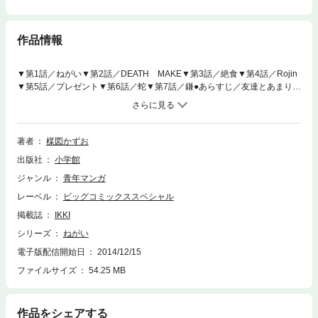
作品情報
▼第1話／ねがい▼第2話／DEATH MAKE▼第3話／絶食▼第4話／Rojin
▼第5話／プレゼント▼第6話／蛇▼第7話／鎌●あらすじ／友達とあまり遊
ばず、ひとりでいることが好きな少年・等。ある日、ゴミ捨て場で頭の大
きさくらいの木の切れ端を拾ってきた等は、そこから自分だけの「ロボッ
ト」を作り上げる。何本ものクギを打ち付けた歯、縫い跡の目立つ髪や眼
など、はた目には不気味な人形に“モクメ”と名付けた等は、やがて「本当
著者
楳図かずお
に動いたらなあ」と思うようになり、宇宙のエネルギーに念力をかけて願
出版社
小学館
いごとを叶えようとするが…（第1話）。●本巻の特徴／少年期の儚さと怖
さを描く傑作短編集、表題作「ねがい」ほか全7編！ 巻末には、編集
ジャンル
青年マンガ
家・竹熊健太郎が綴る「私のUMEZZ体験」を収録。
レーベル
ビッグコミックススペシャル
掲載誌
IKKI
シリーズ
ねがい
電子版配信開始日
2014/12/15
ファイルサイズ
54.25 MB
作品をシェアする