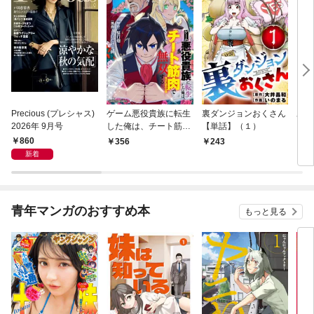
Precious (プレシャス)
ゲーム悪役貴族に転生
裏ダンジョンおくさん
あや
2026年 9月号
した俺は、チート筋肉
【単話】（１）
し夫
で無双する【単話】
倉で
860
356
243
1
（１）
る～
新着
青年マンガのおすすめ本
もっと見る