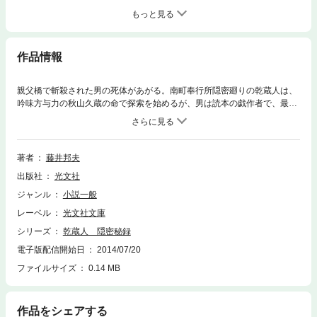
もっと見る
作品情報
親父橋で斬殺された男の死体があがる。南町奉行所隠密廻りの乾蔵人は、
吟味方与力の秋山久蔵の命で探索を始めるが、男は読本の戯作者で、最
近、ある不穏な中身の読本を書いていたという噂が。そして、将軍の名も
飛び交う謀略も浮上してきた。読本の中身とはどんな内容なのか、そして
衝撃の真相とは――。情に厚い無外流の達人、乾蔵人が活躍する人気シリ
ーズ第6弾。
著者
藤井邦夫
出版社
光文社
ジャンル
小説一般
レーベル
光文社文庫
シリーズ
乾蔵人 隠密秘録
電子版配信開始日
2014/07/20
ファイルサイズ
0.14 MB
作品をシェアする