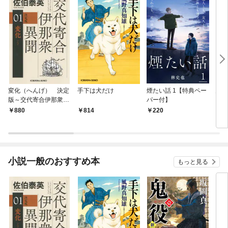
変化（へんげ） 決定
手下は犬だけ
煙たい話 1【特典ペー
鬼役
版～交代寄合伊那衆異
パー付】
聞（1）～
880
814
220
7
小説一般のおすすめ本
もっと見る