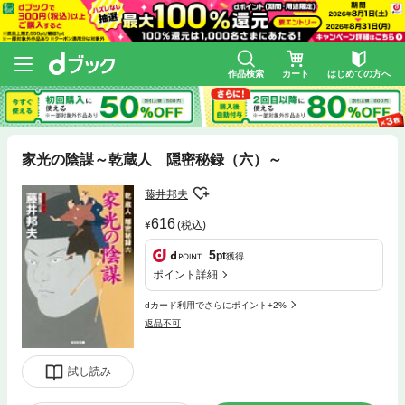
作品検索
カート
はじめての方へ
家光の陰謀～乾蔵人 隠密秘録（六）～
藤井邦夫
616
(税込)
5
pt
獲得
ポイント詳細
dカード利用でさらにポイント+2%
返品不可
試し読み