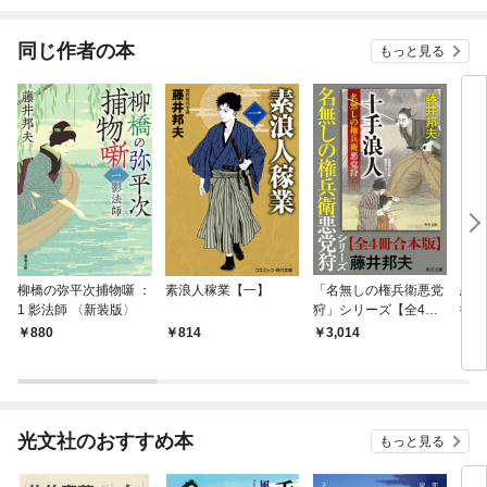
同じ作者の本
もっと見る
柳橋の弥平次捕物噺 ：
素浪人稼業【一】
「名無しの権兵衛悪党
恋女
1 影法師 〈新装版〉
狩」シリーズ【全4冊
御用
合本版】
880
814
3,014
7
光文社のおすすめ本
もっと見る