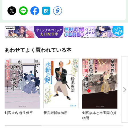
あわせてよく買われている本
剣客大名 柳生俊平
新兵衛捕物御用
剣客旗本と半玉同心捕
人間
物暦