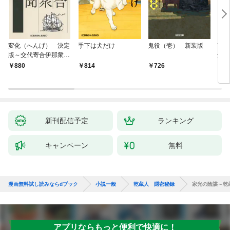
変化（へんげ） 決定
手下は犬だけ
鬼役（壱） 新装版
南町
版～交代寄合伊那衆異
舟の
聞（1）～
880
814
726
9
新刊配信予定
ランキング
キャンペーン
無料
漫画無料試し読みならdブック
小説一般
乾蔵人 隠密秘録
家光の陰謀～乾
アプリならもっと便利で快適に！