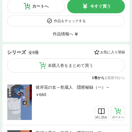
カートへ
今すぐ買う
作品をチェックする
作品情報へ
シリーズ
全8冊
お気に入り登録
未購入巻をまとめて買う
1巻から
|
最新刊から
彼岸花の女～乾蔵人 隠密秘録（一）～
660
試し読み
カートへ