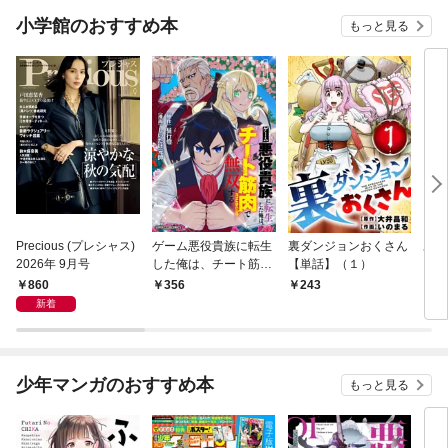
小学館のおすすめ本
もっと見る
Precious (プレシャス)
ゲーム悪役貴族に転生
裏ダンジョンおくさん
あや
2026年 9月号
した俺は、チート筋肉
【単話】（１）
し夫
で無双する【単話】
倉で
860
356
243
1
（１）
る～
新着
少年マンガのおすすめ本
もっと見る