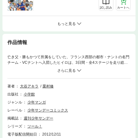
試し読み
カートへ
もっと見る
作品情報
亡き父・勝もかつて所属をしていた、フランス西部の都市・ナントの名門
チーム・VCナントへ入団したヒイロは、3日間・全4ステージを走り総合
時間を競うステージレースへと挑む。第2ステージの個人TTまでを終え、
VCナントのエース・ローランは首位と40秒差の総合2位。そして迎える第
3ステージ。後半に険しい上りと下りの繰り返しが待ち構えている過激な
設定のこのステージで、先手を打ち仕掛けてきたのは総合首位のジル・オ
著者
大谷アキラ
栗村修
ベール。ジルを追う集団は約30秒差。そして、レースはいよいよ、最初の
出版社
小学館
上りへと突入する！！
ジャンル
少年マンガ
レーベル
少年サンデーコミックス
掲載誌
週刊少年サンデー
シリーズ
ツール！
電子版配信開始日
2012/12/11