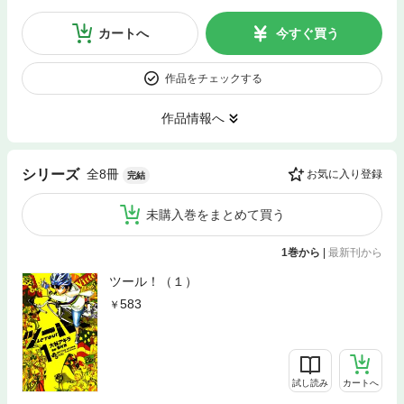
カートへ
今すぐ買う
作品をチェックする
作品情報へ
全8冊
シリーズ
お気に入り登録
完結
未購入巻をまとめて買う
1巻から
|
最新刊から
ツール！（１）
583
試し読み
カートへ