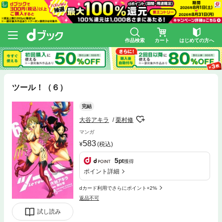
作品検索
カート
はじめての方へ
ツール！（６）
完結
大谷アキラ
栗村修
マンガ
583
(税込)
5
pt
獲得
ポイント詳細
dカード利用でさらにポイント+2%
返品不可
試し読み