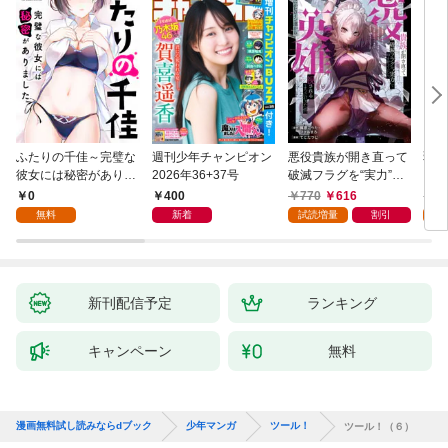
ふたりの千佳～完璧な
週刊少年チャンピオン
悪役貴族が開き直って
弱虫
彼女には秘密がありま
2026年36+37号
破滅フラグを“実力”で
IKE
した(1)
叩き折っていたら、い
0
400
770
616
6
つの間にかヒロイン達
無料
新着
試読増量
割引
試
から英雄視されるよう
になった件（コミッ
ク） 1巻
新刊配信予定
ランキング
キャンペーン
無料
漫画無料試し読みならdブック
少年マンガ
ツール！
ツール！（６）