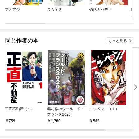
アオアシ
ＤＡＹＳ
灼熱カバディ
喧嘩
ルカ
同じ作者の本
もっと見る
正直不動産（１）
栗村修のツール・ド・
ニッペン！（１）
ツー
フランス2020
759
1,760
583
5