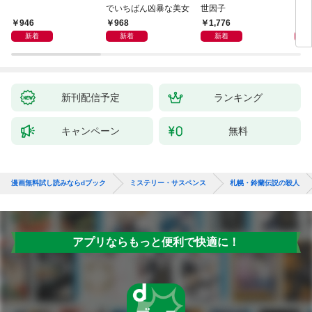
でいちばん凶暴な美女
世因子
946
968
1,776
1,
新着
新着
新着
新刊配信予定
ランキング
キャンペーン
無料
漫画無料試し読みならdブック
ミステリー・サスペンス
札幌・鈴蘭伝説の殺人
アプリならもっと便利で快適に！