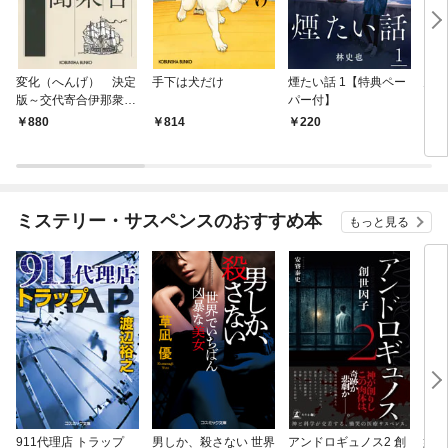
変化（へんげ） 決定
手下は犬だけ
煙たい話 1【特典ペー
鬼役
版～交代寄合伊那衆異
パー付】
聞（1）～
880
814
220
7
ミステリー・サスペンスのおすすめ本
もっと見る
911代理店 トラップ
男しか、殺さない 世界
アンドロギュノス2 創
姐御