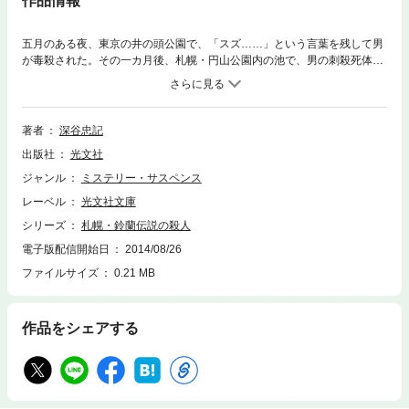
作品情報
五月のある夜、東京の井の頭公園で、「スズ……」という言葉を残して男
が毒殺された。その一カ月後、札幌・円山公園内の池で、男の刺殺死体が
発見された。なぜか、その死体にはスズランの花が添えられてあった。警
視庁捜査一課の勝（かつ）は、二つの殺人に関連があるとにらみ、北海道
へ飛ぶ。連続殺人の背後に隠された恐怖の事実とは！？ 〃花伝説シリー
ズ〃第一弾！
著者
深谷忠記
出版社
光文社
ジャンル
ミステリー・サスペンス
レーベル
光文社文庫
シリーズ
札幌・鈴蘭伝説の殺人
電子版配信開始日
2014/08/26
ファイルサイズ
0.21 MB
作品をシェアする