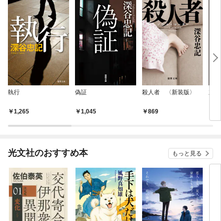
執行
偽証
殺人者 〈新装版〉
立証
1,265
1,045
869
8
光文社のおすすめ本
もっと見る