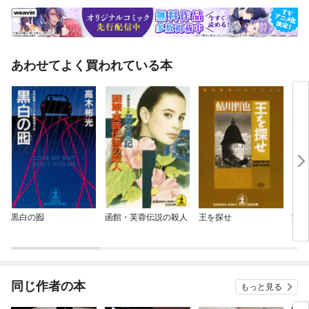
あわせてよく買われている本
黒白の囮
函館・芙蓉伝説の殺人
王を探せ
法廷
同じ作者の本
もっと見る