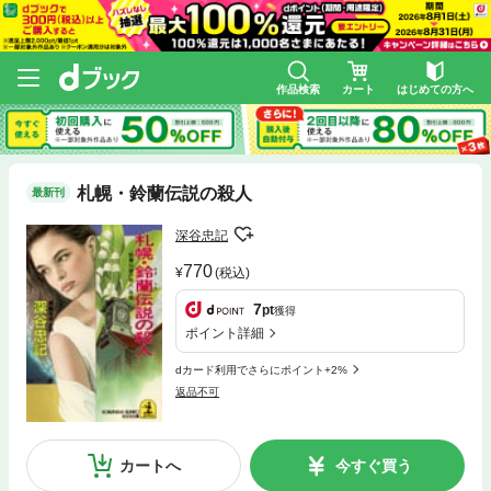
作品検索
カート
はじめての方へ
札幌・鈴蘭伝説の殺人
最新刊
深谷忠記
770
(税込)
7
pt
獲得
ポイント詳細
dカード利用でさらにポイント+2%
返品不可
カートへ
今すぐ買う