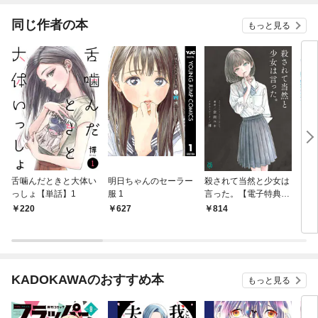
同じ作者の本
もっと見る
舌噛んだときと大体い
明日ちゃんのセーラー
殺されて当然と少女は
スー
っしょ【単話】1
服 1
言った。【電子特典付
き】
220
627
814
6
KADOKAWAのおすすめ本
もっと見る