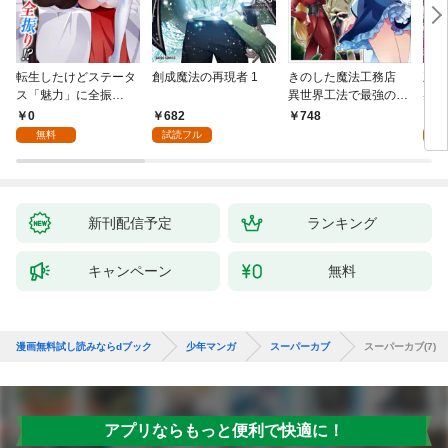
転生したけどステータ
創成魔法の再現者 1
きのした魔法工務店
王位
ス「魅力」に全振
異世界工法で最強の家
兆候
り！？(1)
づくりを（コミック）
入れ
0
682
0
748
１
る。
無料
試読フル
新刊配信予定
ランキング
キャンペーン
無料
漫画無料試し読みならdブック
少年マンガ
スーパーカブ
スーパーカブ(7)
アプリならもっと便利で快適に！