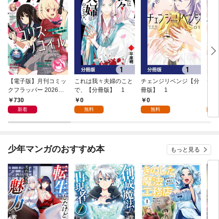
【電子版】月刊コミッ
これは我々夫婦のこと
チェンジリベンジ【分
チェ
クフラッパー 2026年9
で、【分冊版】 1
冊版】 1
月号
730
0
0
7
新着
無料
無料
試
少年マンガのおすすめ本
もっと見る