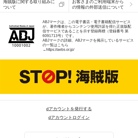
海賊版に関する取り組みに
お客さまのご利用端末から
ついて
の情報の外部送信について
ABJマークは、この電子書店・電子書籍配信サービス
が、著作権者からコンテンツ使用許諾を得た正規版配
信サービスであることを示す登録商標（登録番号 第
6091713号）です。
ABJマークの詳細、ABJマークを掲示しているサービス
の一覧はこちら
→
https://aebs.or.jp/
dアカウントを発行する
dアカウントログイン