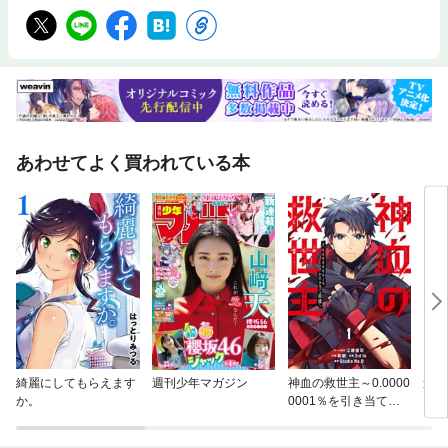
あわせてよく買われている本
綺麗にしてもらえます
週刊少年マガジン
神血の救世主～0.0000
違国
か。
0001％を引き当て最
強へ～【電子書籍特典
付】