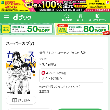
作品検索
カート
はじめての方へ
スーパーカブ(7)
蟹丹
トネ・コーケン
他1名
マンガ
704
(税込)
6
pt
獲得
ポイント詳細
dカード利用でさらにポイント+2%
返品不可
試し読み