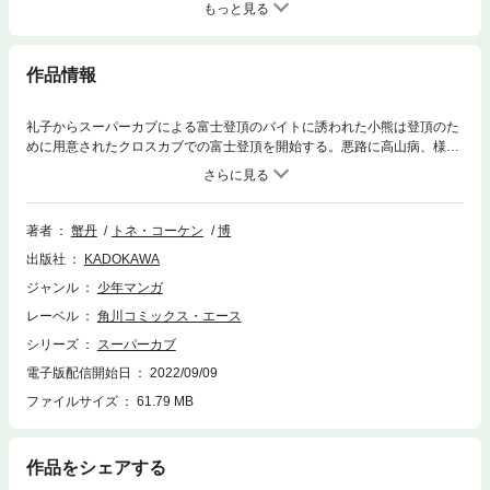
もっと見る
作品情報
礼子からスーパーカブによる富士登頂のバイトに誘われた小熊は登頂のた
めに用意されたクロスカブでの富士登頂を開始する。悪路に高山病、様々
なトラブルの中、二人は富士登頂を達成することが出来るのか？
著者
蟹丹
トネ・コーケン
博
出版社
KADOKAWA
ジャンル
少年マンガ
レーベル
角川コミックス・エース
シリーズ
スーパーカブ
電子版配信開始日
2022/09/09
ファイルサイズ
61.79 MB
作品をシェアする