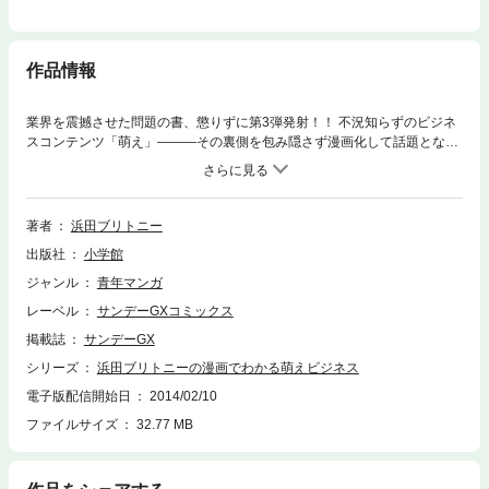
作品情報
業界を震撼させた問題の書、懲りずに第3弾発射！！ 不況知らずのビジネ
スコンテンツ「萌え」―――その裏側を包み隠さず漫画化して話題となっ
た本作、今回もギャル漫画家・浜田ブリトニーが、何もかも全部書く！！
「性的」ゆえに、敬遠されがちな「エロ」の世界。だがアダルトゲームの
与える大きな影響、そして収益を見ずして、「萌え」コンテンツは語れな
い！！ さらにコスプレやフィギュア業界の実態にも迫ります！！
著者
浜田ブリトニー
出版社
小学館
ジャンル
青年マンガ
レーベル
サンデーGXコミックス
掲載誌
サンデーGX
シリーズ
浜田ブリトニーの漫画でわかる萌えビジネス
電子版配信開始日
2014/02/10
ファイルサイズ
32.77 MB