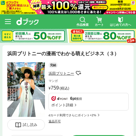
作品検索
カート
はじめての方へ
浜田ブリトニーの漫画でわかる萌えビジネス（３）
完結
浜田ブリトニー
マンガ
759
(税込)
6
pt
獲得
ポイント詳細
dカード利用でさらにポイント+2%
返品不可
試し読み