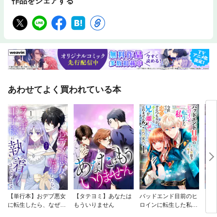
作品をシェアする
あわせてよく買われている本
【単行本】おデブ悪女
【タテヨミ】あなたは
バッドエンド目前のヒ
【タ
に転生したら、なぜか
もういりません
ロインに転生した私、
リ〜
ラスボス王子様に執着
今世では恋愛するつも