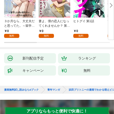
３か月なら、大丈夫だ
妻よ、僕の恋人になっ
ヒトグイ 第1話
世界
と思ってた。～留学し
てくれませんか？ 第1
レベ
た僕の留守中に、一途
話
0
0
0
0
な彼女が汚されるまで
無料
無料
無料
～ 1話
新刊配信予定
ランキング
キャンペーン
無料
漫画無料試し読みならdブック
青年マンガ
浜田ブリトニーの漫画でわかる萌えビ
アプリならもっと便利で快適に！