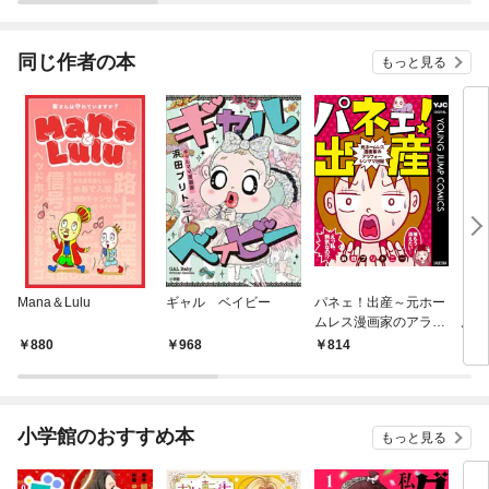
されています
りがチートな兄が離し
てくれません！？@C
OMIC
同じ作者の本
もっと見る
Mana＆Lulu
ギャル ベイビー
パネェ！出産～元ホー
「営
ムレス漫画家のアラフ
思っ
ォーシンママ日記～
880
968
814
1,
小学館のおすすめ本
もっと見る