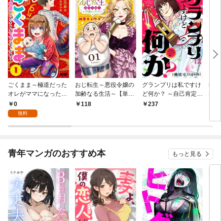
ごくまま～極道だった
おじ転生～悪役令嬢の
グランプリは私ですけ
後宮
オレがママになった話
加齢なる生活～【単
ど何か？ ～自己肯定モ
は謎
～【単話】（１）
話】（１）
ンスターのミスコン無
（１
0
118
237
2
双～【単話】（１）
無料
青年マンガのおすすめ本
もっと見る