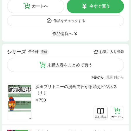
カートへ
今すぐ買う
作品をチェックする
作品情報へ
全4冊
シリーズ
お気に入り登録
完結
未購入巻をまとめて買う
1巻から
|
最新刊から
浜田ブリトニーの漫画でわかる萌えビジネス
（１）
759
試し読み
カートへ