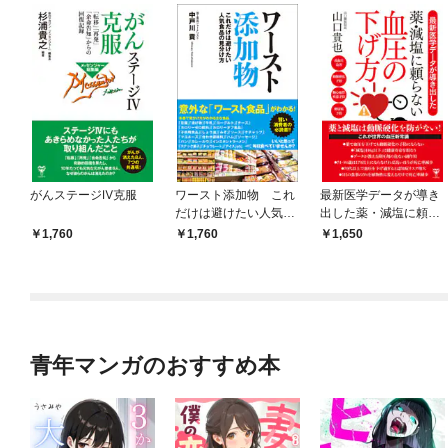
がんステージⅣ克服
ワースト添加物 これ
最新医学データが導き
だけは避けたい人気食
出した薬・減塩に頼ら
品の見分け方
ない血圧の下げ方
1,760
1,760
1,650
青年マンガのおすすめ本