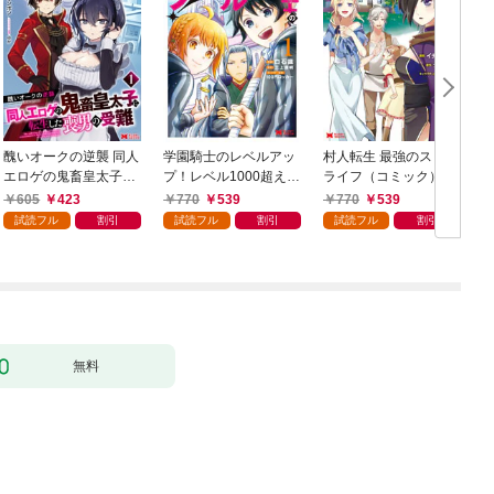
醜いオークの逆襲 同人
学園騎士のレベルアッ
村人転生 最強のスロー
エロゲの鬼畜皇太子に
プ！レベル1000超えの
ライフ（コミック） 1
転生した喪男の受難
転生者、落ちこぼれク
605
423
770
539
770
539
（コミック） 1
ラスに入学。そして、
試読フル
割引
試読フル
割引
試読フル
割引
（コミック） 1
ク
無料