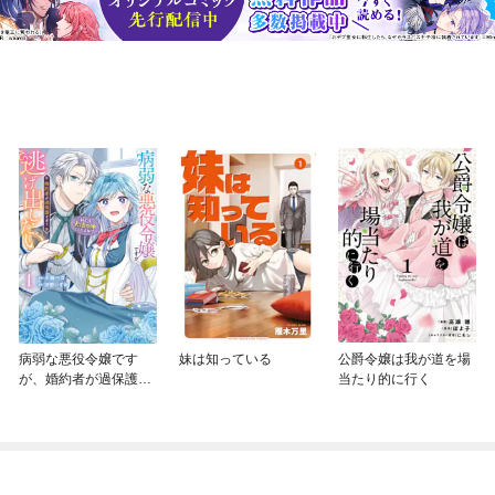
病弱な悪役令嬢です
妹は知っている
公爵令嬢は我が道を場
が、婚約者が過保護す
当たり的に行く
ぎて逃げ出したい(私た
ち犬猿の仲でしたよ
ね！？)