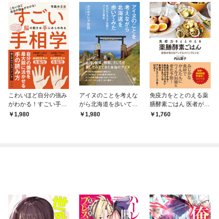
こわいほど自分の強み
アイヌのことを考えな
免疫力をととのえる薬
がわかる！すごい手相
がら北海道を歩いてみ
膳酵素ごはん 医者が教
学 脳の動きは手にあ
た 失われたカムイ伝説
えるアンチエイジング
1,980
1,980
1,760
らわれる
とアイヌの歴史
レシピ