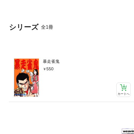
シリーズ
全1冊
暴走雀鬼
550
カートへ