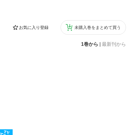
お気に入り登録
未購入巻をまとめて買う
1巻から
|
最新刊から