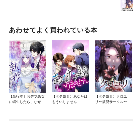
あわせてよく買われている本
【単行本】おデブ悪女
【タテヨミ】あなたは
【タテヨミ】クロユ
に転生したら、なぜか
もういりません
リ〜復讐サークル〜
ラスボス王子様に執着
されています