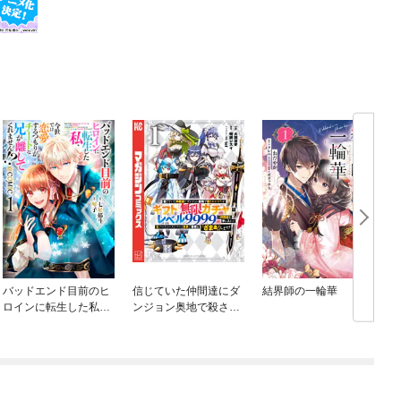
バッドエンド目前のヒ
信じていた仲間達にダ
結界師の一輪華
ロインに転生した私、
ンジョン奥地で殺され
今世では恋愛するつも
かけたがギフト『無限
りがチートな兄が離し
ガチャ』でレベル９９
てくれません！？@C
９９の仲間達を手に入
OMIC
れて元パーティーメン
バーと世界に復讐＆