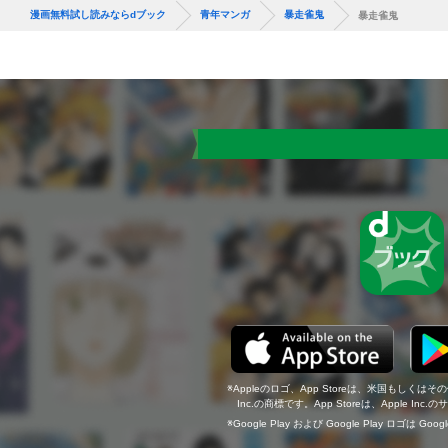
漫画無料試し読みならdブック
青年マンガ
暴走雀鬼
暴走雀鬼
Appleのロゴ、App Storeは、米国もしくはそ
Inc.の商標です。App Storeは、Apple In
Google Play および Google Play ロゴは Go