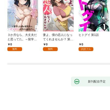
３か月なら、大丈夫だ
妻よ、僕の恋人になっ
ヒトグイ 第1話
と思ってた。～留学し
てくれませんか？ 第1
た僕の留守中に、一途
話
0
0
0
な彼女が汚されるまで
無料
無料
試読フル
～ 1話
新刊配信予定