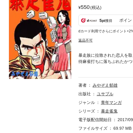
550
(税込)
ポイン
5
pt
獲得
dカード利用でさらにポイント+2
返品不可
暴走族に拉致された恋人を取
待麻雀打ちに落ちぶれたかつ
作品7本収録の短編集！ 麻
著者
みやぞえ郁雄
出版社
ユサブル
ジャンル
青年マンガ
シリーズ
暴走雀鬼
電子版配信開始日
2017/09
ファイルサイズ
69.97 MB