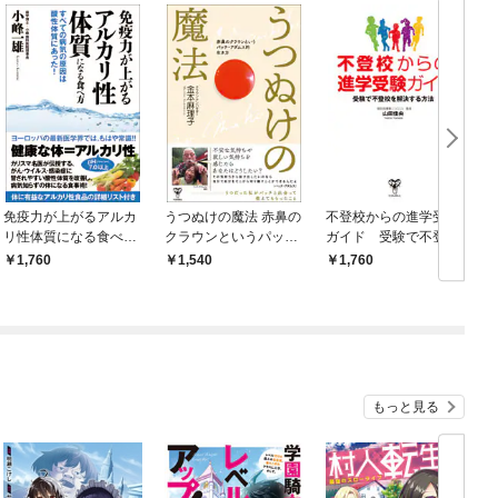
免疫力が上がるアルカ
うつぬけの魔法 赤鼻の
不登校からの進学受験
リ性体質になる食べ
クラウンというパッ
ガイド 受験で不登校
女
方 すべての病気の原
チ・アダムス的生き方
を解決する方法
1,760
1,540
1,760
因は酸性体質にあっ
た！
もっと見る