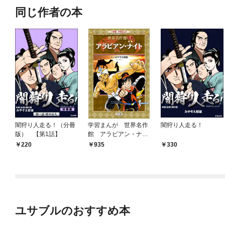
同じ作者の本
闇狩り人走る！（分冊
学習まんが 世界名作
闇狩り人走る！
版） 【第1話】
館 アラビアン・ナイ
ト
220
935
330
ユサブルのおすすめ本