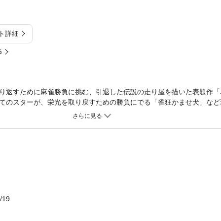
ト詳細
%
り返すために麻雀勝負に挑む、引退した伝説の走り屋を描いた表題作「
てのスターが、栄光を取り戻すための勝負にでる「雀狂かませ犬」など
雀に人生を賭けた男たちの熱いドラマ。破滅するも成功するも、すべては
/19