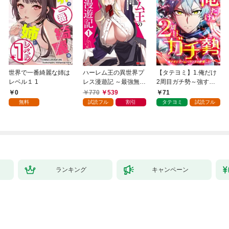
世界で一番綺麗な姉は
ハーレム王の異世界プ
【タテヨミ】1.俺だけ
レベル１ 1
レス漫遊記 ～最強無双
2周目ガチ勢～強すぎ
のおじさんはあらゆる
てゲームバランスを破
0
770
539
71
種族を嫁にする～（コ
壊した～
無料
試読フル
割引
タテヨミ
試読フル
ミック） 1
ランキング
キャンペーン