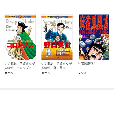
小学館版 学習まんが
小学館版 学習まんが
麻雀鳳凰城 1
人物館 コロンブス
人物館 野口英世
715
715
550