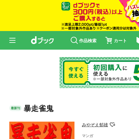
作品検索
カート
暴走雀鬼
最新刊
みやぞえ郁雄
マンガ