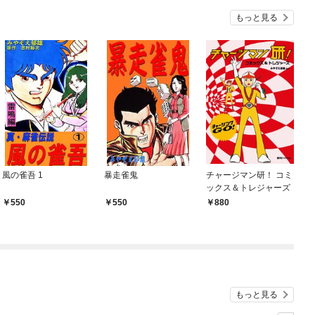
『ざまぁ！』します！
もっと見る
風の雀吾 1
暴走雀鬼
チャージマン研！ コミ
ックス＆トレジャーズ
550
550
880
もっと見る