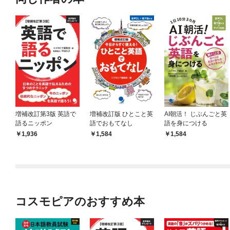
増補改訂第3版 英語で
増補改訂版 ひとこと英
AI朝活！ じぶんごと英
語るニッポン
語でおもてなし
語を身につける
1,936
1,584
1,584
コスモピアのおすすめ本