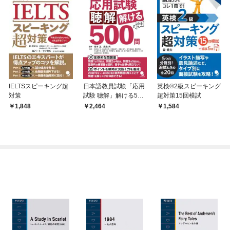
IELTSスピーキング超
日本語教員試験「応用
英検®2級スピーキング
対策
試験 聴解」解ける500
超対策15回模試
問
1,848
2,464
1,584