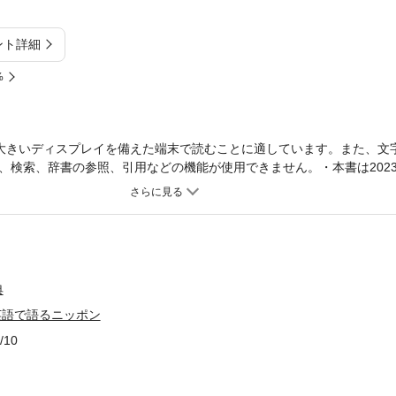
ント詳細
%
大きいディスプレイを備えた端末で読むことに適しています。また、文
、検索、辞書の参照、引用などの機能が使用できません。・本書は2023
ポン』の新版です。インバウンド観光客の増加とその興味対象の広がりに合
た項目を追加するとともに、全体を見直してアップデートしました。巻
ージ増ページとなっています。「スープで分けるラーメン･日本三大ラー
「浮世絵」「人間国宝」「マッチングアプリ」「少子化問題」「ハラス
･出雲大社･兼六園･道後温泉･太宰府天満宮」などを新たに取り上げてい
レをうまく伝えるには日本の食住、社会生活、文化や習慣、観光地など
典
、あるいはSNSで世界に発信するためのガイドブックです。外国人に何
英語で語るニッポン
浮かばない、そもそも英語に存在しない……。そんなときは似たものを
うときに使うものですと用途から入ったり、相手に分かってもらうため
/10
話し言葉が基本事典辞書形式の定義ではなく、そのまま会話に使えるよ
えば「お好み焼き」は、Okonomiyaki is a kind of thick pancake
パンケーキのようなものですが、甘くありません)で始まり、「お好み」とは「あ