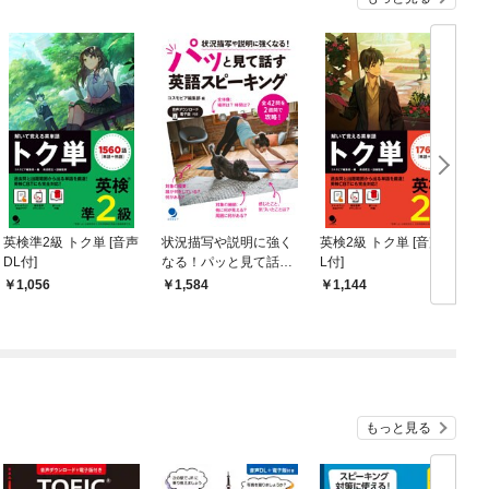
英検準2級 トク単 [音声
状況描写や説明に強く
英検2級 トク単 [音声D
DL付]
なる！パッと見て話す
L付]
ド
英語スピーキング
1,056
1,584
1,144
もっと見る