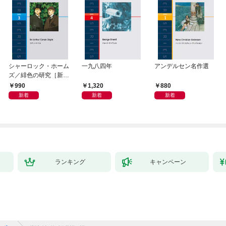
シャーロック・ホーム
一九八四年
アンデルセン名作選
ズ／緋色の研究［新
版］
990
1,320
880
新着
新着
新着
ランキング
キャンペーン