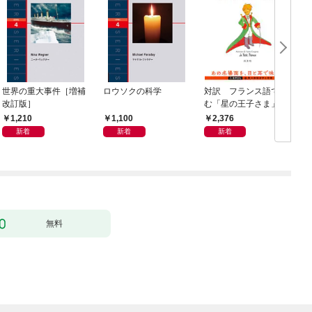
世界の重大事件［増補
ロウソクの科学
対訳 フランス語で読
改訂版］
む「星の王子さま」(音
声DL付)
ニ
1,210
1,100
2,376
新着
新着
新着
無料