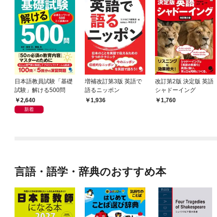
日本語教員試験「基礎
増補改訂第3版 英語で
改訂第2版 決定版 英語
試験」解ける500問
語るニッポン
シャドーイング
2,640
1,936
1,760
新着
言語・語学・辞典のおすすめ本