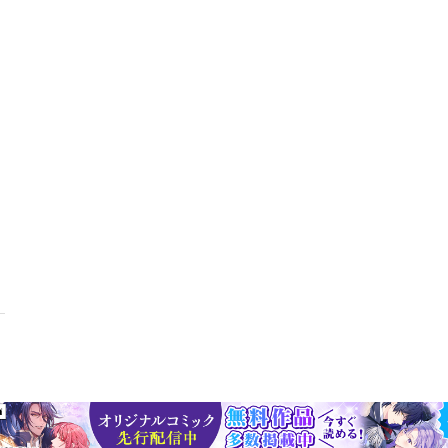
えていきます。「落語」なら、Rakugo is storytelling. It's perf
して、声音や身振りで何人ものキャラクターを演じ分けること、小道具は扇子と
きます。日本に生まれ暮らしていても、あらためて外国人の視点から聞
ものです。日本の文化や伝統を含め、本書で大抵のことは説明できるよ
かれています。PCへのmp3音声ダウンロードと、スマホですぐ聞けるアプリ
す。[第一章] 食いただきます、ごちそうさま、寿司、豆腐･納豆、調味
丼もの、酒･居酒屋、おせち料理、おやつ、お茶 他[第二章] 住まいと
子･押し入れ･床の間、布団、仏壇、お風呂のルール、トイレ 他[第三章]
共通テスト、学校の行事、制服、新卒採用制度、終身雇用制、交通機関、
平等、少子化問題 他[第四章] 季節の行事国民の祝日カレンダー、四季
 武芸と伝統文化相撲、柔道、剣道、弓道、空手、茶道、華道、書道、水墨
、歌舞伎、落語、着物の昔と今 他[第六章] 神社仏閣と慶弔寺と神社、
儀[第七章] 観光と名所札幌、函館、角館、松島、鎌倉、箱根、原宿、銀
頓堀、金閣寺、銀閣寺、兼六園、原爆ドーム、出雲大社、太宰府天満宮
価値観と考え方時間の感覚、集団性、謙虚の感覚、お辞儀の習慣、お礼の感
第九章] 現代ニッポン嗜好の多様性、オタク、ひきこもり、ワンオペ、カ
るキャラ、アイドル、デパ地下、コンビニ 他[Ｑ＆Ａ]・箸を使う際に気
違うのですか?・神輿は荒っぽく扱われますが、どうしてですか?・人間
たらいいですか? 他