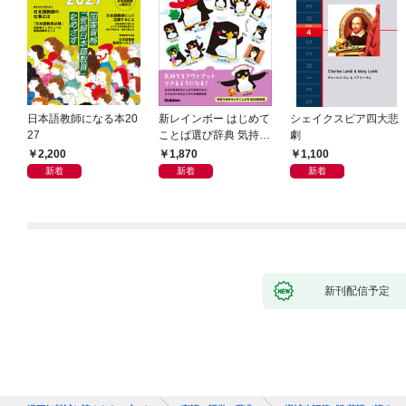
日本語教師になる本20
新レインボー はじめて
シェイクスピア四大悲
27
ことば選び辞典 気持ち
劇
のことば
2,200
1,870
1,100
新着
新着
新着
新刊配信予定