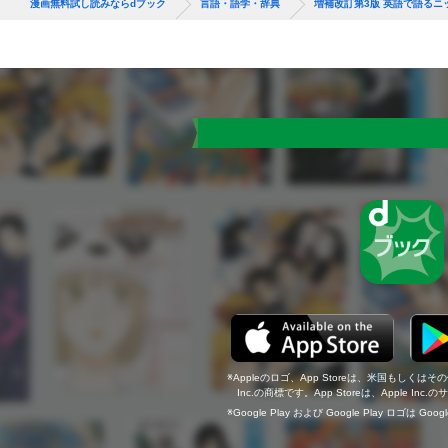
漫画無料試し読みならdブック
言語・語学・辞典
増補改訂第3版 英語で語るニ
Appleのロゴ、App Storeは、米国もしくはそ
Inc.の商標です。App Storeは、Apple In
Google Play および Google Play ロゴは Go