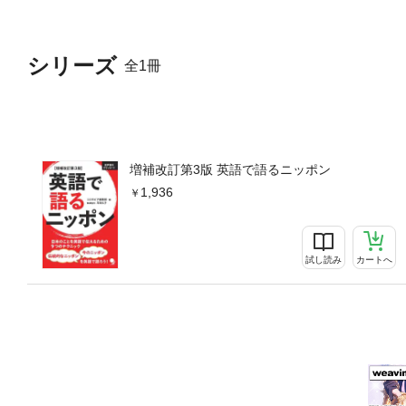
という意味、具材は、ソースはと説明を加
e person. と切り出
であることなどを説明してい
シリーズ
全1冊
知らないことがあったりする
う。■音声は96トラックに分
ービーシード)対応の2種類で
理、そば･うどん･ラーメン、
す、靴を脱ぐ、畳･ふすま･障
小中高の学期制度、大学入学
増補改訂第3版 英語で語るニッポン
院、ゴミの捨て方、男女の不
1,936
始、子どもの行事[第五章]
碁、折り紙、能、狂言、文楽
の仕方、おみくじ、結婚、葬
士山、伊勢神宮、通天閣、道
試し読み
カートへ
の世界遺産 他[第八章] 
ハラスメント、宗教観 他[
ンター、アニメとマンガ、ゆ
とは?・焼酎と日本酒はどう
か?・富士山に登るにはどうし