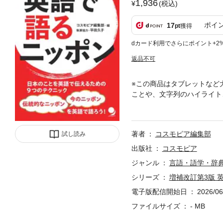
1,936
(税込)
ポイ
17
pt
獲得
dカード利用でさらにポイント+2
返品不可
※この商品はタブレットなど
ことや、文字列のハイライト
改訂第2版 英語で語るニッ
年当時はカバーしていなかっ
クスを設け、前版から32ペ
著者
コスモピア編集部
試し読み
り」「囲碁･将棋」「空手」
ペ」「聖地巡り」「伊勢神宮
出版社
コスモピア
いことや直訳できないアレコ
ジャンル
言語・語学・辞
語を使って外国人に説明する
シリーズ
増補改訂第3版 
き、ぴったりの英単語が思い
なものと説明したり、こうい
電子版配信開始日
2026/06
クを紹介します。■やさしい
ファイルサイズ
- MB
言葉を使っている点が本書の特徴です。たと
not sweet. (厚い