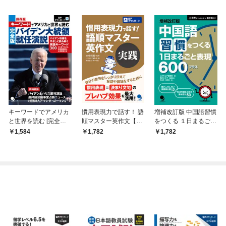
キーワードでアメリカ
慣用表現力で話す！ 語
増補改訂版 中国語習慣
と世界を読む [完全版]
順マスター英作文【実
をつくる １日まるごと
バイデン大統領就任演
践】[音声DL付]
表現600プラス
1,584
1,782
1,782
説(音声DL付)