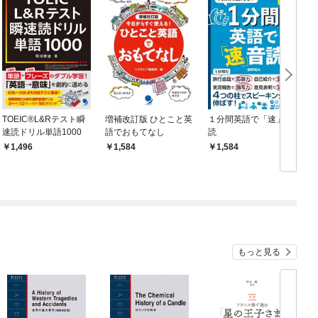
TOEIC®L&Rテスト瞬
増補改訂版 ひとこと英
１分間英語で「速」音
速読ドリル単語1000
語でおもてなし
読
1,496
1,584
1,584
もっと見る