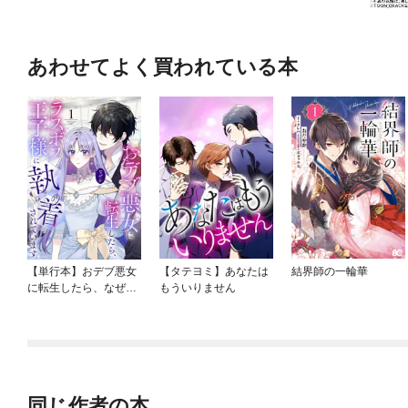
あわせてよく買われている本
【単行本】おデブ悪女
【タテヨミ】あなたは
結界師の一輪華
に転生したら、なぜか
もういりません
ラスボス王子様に執着
されています
同じ作者の本