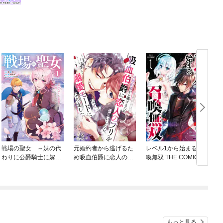
戦場の聖女 ～妹の代
元婚約者から逃げるた
レベル1から始まる召
わりに公爵騎士に嫁ぐ
め吸血伯爵に恋人のフ
喚無双 THE COMIC
ことになりましたが、
リをお願いしたら、な
今は幸せです～
ぜか溺愛モードになり
ました
もっと見る