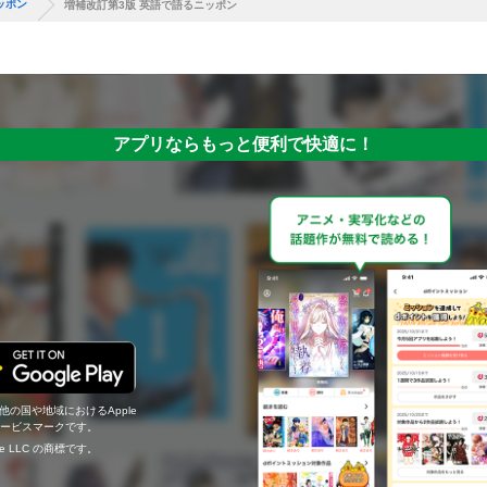
ッポン
増補改訂第3版 英語で語るニッポン
アプリならもっと便利で快適に！
の他の国や地域におけるApple
c.のサービスマークです。
ogle LLC の商標です。