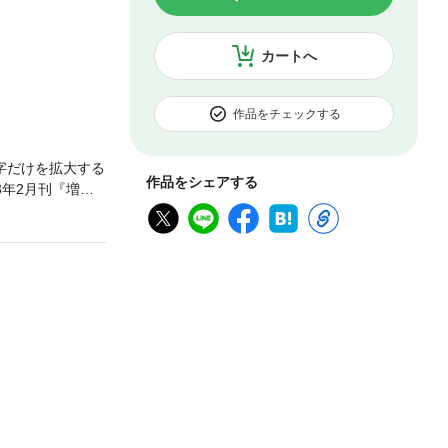
カートへ
作品をチェックする
字だけを拡大する
作品をシェアする
年2月刊『増補
わせて、2023
末にはインデッ
メン」「おにぎ
メント」「ワンオ
ます。■英語にな
を、やさしい英
かを聞かれたと
挙げて～のよう
の9つのテクニッ
うにやさしい話し
, but it is
なたが好きなもの」