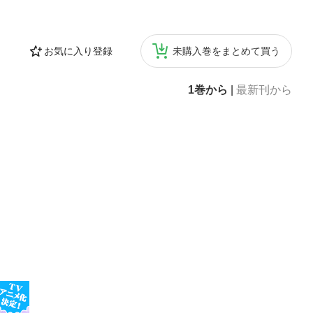
ormed by on
手拭いの2つだけ
かれると意外に
お気に入り登録
未購入巻をまとめて買う
うになりましょ
abceed(エ
料･だし、鍋料
1巻から
|
最新刊から
生活おじゃましま
 教育と社会生活
消防･警察･病
の行事、年末年
画、将棋、囲
参拝の仕方、清め
座、浅草寺、富
、首里城、日本
覚、空気を読む、
ラオケ、ゲームセ
をつけるべきこ
国宝って何です