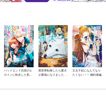
バッドエンド目前のヒ
異世界転移したら愛犬
王太子妃になんてなり
ロインに転生した私、
が最強になりました ～
たくない！！ 婚約者編
今世では恋愛するつも
シルバーフェンリルと
りがチートな兄が離し
俺が異世界暮らしを始
てくれません！？@C
めたら～ THE COMIC
OMIC