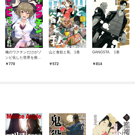
俺のワクチンだけがゾ
山と食欲と私 1巻
GANGSTA. 1巻
ンビ化した世界を救え
る 1巻
￥770
￥572
￥814