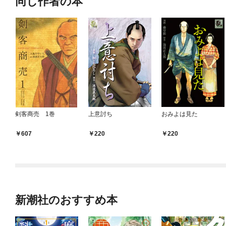
同じ作者の本
剣客商売 1巻
上意討ち
おみよは見た
￥607
￥220
￥220
新潮社のおすすめ本