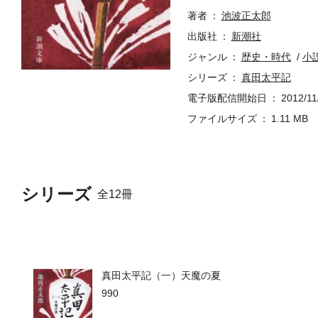
著者
池波正太郎
出版社
新潮社
ジャンル
歴史・時代
小
シリーズ
真田太平記
電子版配信開始日
2012/11
ファイルサイズ
1.11 MB
シリーズ
全12冊
真田太平記（一）天魔の夏
990