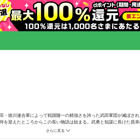
月、織田・徳川連合軍によって戦国随一の精強さを誇った武田軍団が滅ぼさ
時を迎えたところからこの長い物語は始まる。武勇と知謀に長けた昌幸
たちを四方に飛ばせ、新しい時代の主・織田信長にいったんは臣従する
待ちうけていた。全12冊。