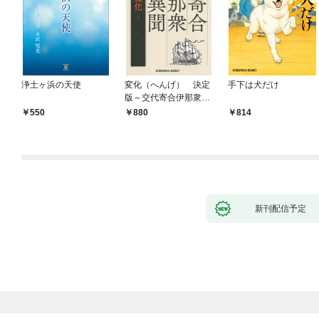
浄土ヶ浜の天使
変化（へんげ） 決定
手下は犬だけ
版～交代寄合伊那衆異
聞（1）～
￥550
￥880
￥814
新刊配信予定