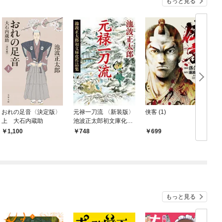
もっと見る
おれの足音〈決定版〉
元禄一刀流 〈新装版〉
侠客 (1)
上 大石内蔵助
池波正太郎初文庫化作
品集
￥1,100
￥748
￥699
￥
もっと見る