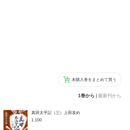
未購入巻をまとめて買う
1巻から
|
最新刊から
真田太平記（三）上田攻め
1,100