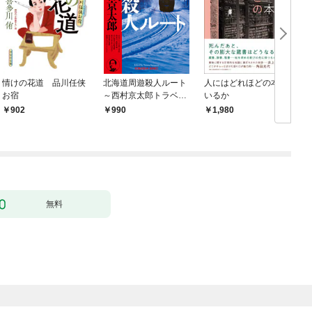
情けの花道 品川任侠
北海道周遊殺人ルート
人にはどれほどの本が
お宿
～西村京太郎トラベル
いるか
ミステリー・セレクシ
￥902
￥990
￥1,980
￥
ョン（1）～
無料