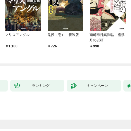
マリスアングル
鬼役（壱） 新装版
南町奉行異聞帖 襤褸
舟の以栢
￥1,100
￥726
￥990
ランキング
キャンペーン