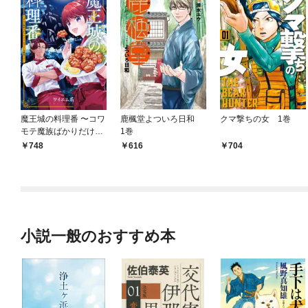
魔王城の料理番 〜コワ
鹿楓堂よついろ日和
クマ撃ちの女 1巻
モテ魔族ばかりだけ
1巻
ど、ホワイトな職場で
￥748
￥616
￥704
す〜 1巻
小説一般のおすすめ本