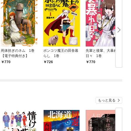
死体担ぎのネム 1巻
ポンコツ魔王の田舎暮
先輩と後輩、大暴れの
【電子特典付き】
らし 1巻
日々 1巻
￥770
￥726
￥770
￥
もっと見る