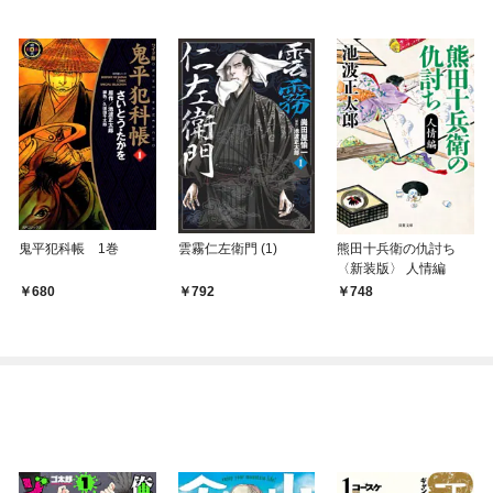
鬼平犯科帳 1巻
雲霧仁左衛門 (1)
熊田十兵衛の仇討ち
〈新装版〉 人情編
￥680
￥792
￥748