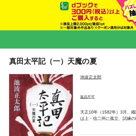
真田太平記（一）天魔の夏
池波正太郎
返品不可
天正10年（1582年）3
は上・信二州に孤立、試練の
を探るべく手飼いの真田忍び
夏、またも驚天動地の時代が