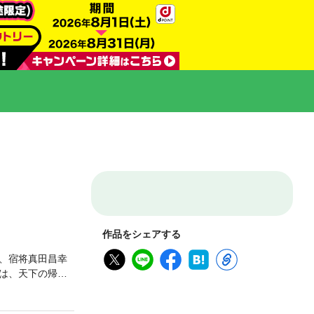
作品をシェアする
れ、宿将真田昌幸
は、天下の帰趨
のだが、その