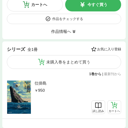
カートへ
今すぐ買う
作品をチェックする
作品情報へ
シリーズ
全1冊
お気に入り登録
未購入巻をまとめて買う
1巻から
|
最新刊から
仕掛島
950
試し読み
カートへ