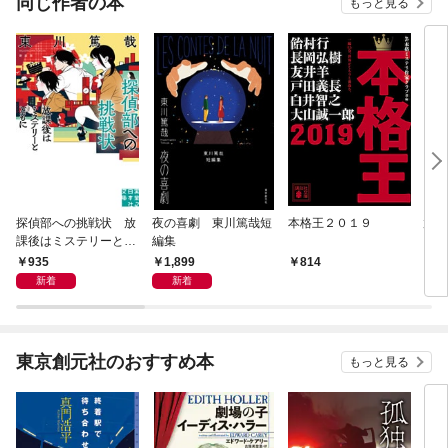
同じ作者の本
もっと見る
探偵部への挑戦状 放
夜の喜劇 東川篤哉短
本格王２０１９
放課
課後はミステリーとと
編集
とも
もに 新装版
935
1,899
814
9
新着
新着
東京創元社のおすすめ本
もっと見る