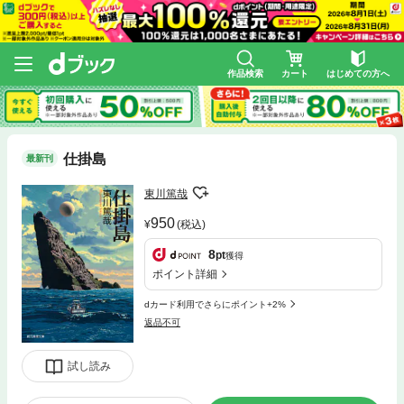
作品検索
カート
はじめての方へ
仕掛島
最新刊
東川篤哉
950
(税込)
8
pt
獲得
ポイント詳細
dカード利用でさらにポイント+2%
返品不可
試し読み