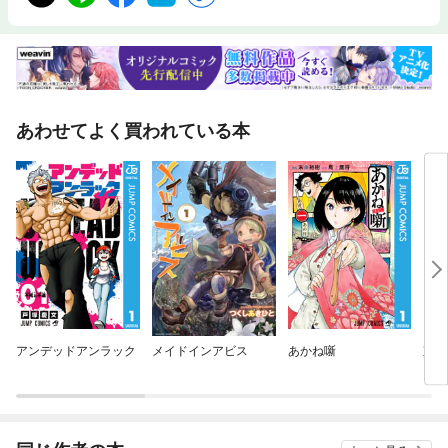
あわせてよく買われている本
アンデッドアンラック
メイドインアビス
あかね噺
東京