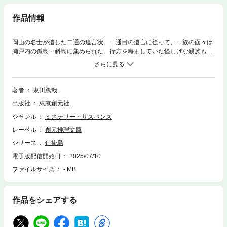
作品情報
岡山の名士が遺した二通の遺言状。一通目の遺言に従って、一族の面々は
瀬戸内の孤島・斜島に集められた。行方を晦ましていた怪しげな親族も姿
を見せるなか、巨大な球形展望室を有する異形の館・御影荘でもう一通の
遺言状が読みあげられた翌朝、相続人の一人が死体となって発見される。
折しも嵐によって島は外界から隔絶される事態に。館に招かれた私立探
偵・小早川隆生と弁護士・矢野沙耶香の二人を奇怪な事件が待ち受ける。
著者
東川篤哉
鬼面の怪人物の跳梁、密室から消える人影、二十三年前の悲劇――続発す
出版社
東京創元社
る怪事の果てに明らかとなる驚愕の真相は。謎解きの興趣を隅々まで凝ら
した本格推理長編。／解説＝大山誠一郎
ジャンル
ミステリー・サスペンス
レーベル
創元推理文庫
シリーズ
仕掛島
電子版配信開始日
2025/07/10
ファイルサイズ
- MB
作品をシェアする