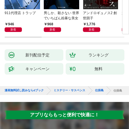
911代理店 トラップ
男しか、殺さない 世界
アンドロギュノス2 創
姐御
でいちばん凶暴な美女
世因子
946
968
1,776
1,
新着
新着
新着
新刊配信予定
ランキング
キャンペーン
無料
漫画無料試し読みならdブック
ミステリー・サスペンス
仕掛島
仕掛島
アプリならもっと便利で快適に！