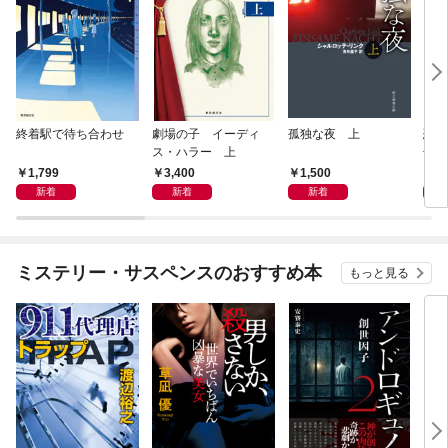
終着駅で待ち合わせ
劇場の子 イーディ
孤独な夜 上
恐竜
ス・ハラー 上
化石
の物
1,799
3,400
1,500
3,
新着
新着
新着
ミステリー・サスペンスのおすすめ本
もっと見る