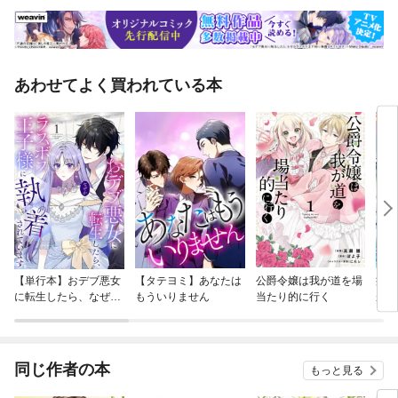
あわせてよく買われている本
【単行本】おデブ悪女
【タテヨミ】あなたは
公爵令嬢は我が道を場
病弱
に転生したら、なぜか
もういりません
当たり的に行く
が、
ラスボス王子様に執着
ぎて
されています
たち
ね！
同じ作者の本
もっと見る