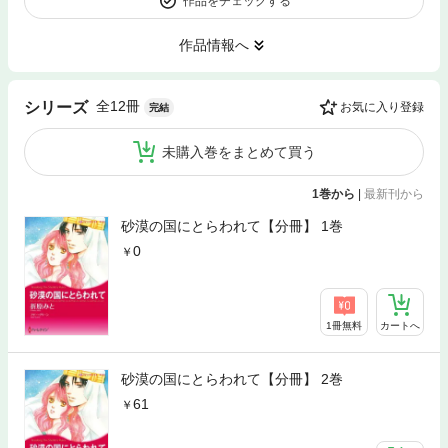
作品をチェックする
作品情報へ
全12冊
シリーズ
お気に入り登録
完結
未購入巻をまとめて買う
1巻から
|
最新刊から
砂漠の国にとらわれて【分冊】 1巻
0
1冊無料
カートへ
砂漠の国にとらわれて【分冊】 2巻
61