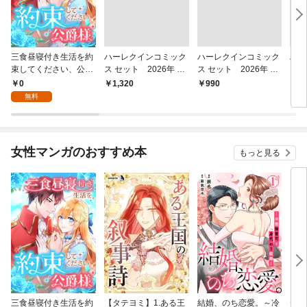
三食昼寝付き生活を約
ハーレクインコミック
ハーレクインコミック
ハー
束してください、公爵
ス セット 2026年 vo
ス セット 2026年 vo
ス 
様 1話
l.1158
l.1096
l.12
0
￥1,320
￥990
￥1,
無料
女性マンガのおすすめ本
もっと見る
三食昼寝付き生活を約
【タテヨミ】1.ある王
結婚、のち恋愛。～冷
デイ