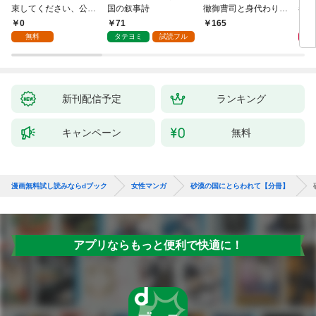
束してください、公爵
国の叙事詩
徹御曹司と身代わり結
者に
様 1話
婚～1
版】
0
71
0
165
無料
タテヨミ
試読フル
新刊配信予定
ランキング
キャンペーン
無料
漫画無料試し読みならdブック
女性マンガ
砂漠の国にとらわれて【分冊】
アプリならもっと便利で快適に！