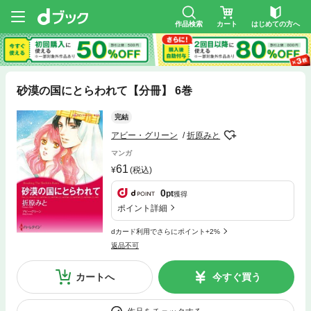
作品検索
カート
はじめての方へ
砂漠の国にとらわれて【分冊】 6巻
完結
アビー・グリーン
折原みと
マンガ
61
(税込)
0
pt
獲得
ポイント詳細
dカード利用でさらにポイント+2%
返品不可
カートへ
今すぐ買う