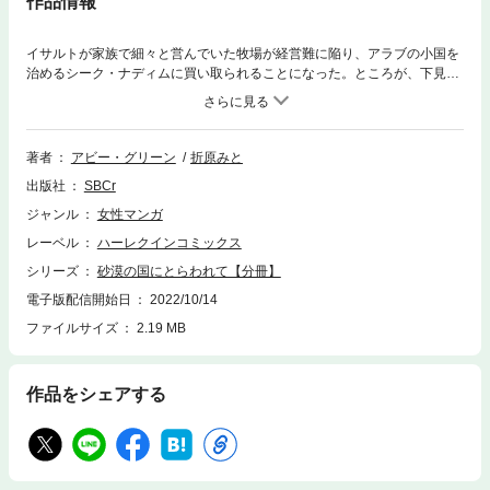
作品情報
イサルトが家族で細々と営んでいた牧場が経営難に陥り、アラブの小国を
治めるシーク・ナディムに買い取られることになった。ところが、下見に
やって来たナディムは１頭の馬を気に入り、その馬を調教したイサルトに
彼の国に同行するよう命じる。牧場を奪い取っただけでなく、病気の父を
置いてアイルランドを離れろですって!? 激しく反発を覚え抗議する彼女に
ナディムは黒い瞳を冷ややかに輝かせ、言い放った――ここが僕のものに
著者
アビー・グリーン
折原みと
なった以上、君も僕のものだ。
出版社
SBCr
ジャンル
女性マンガ
レーベル
ハーレクインコミックス
シリーズ
砂漠の国にとらわれて【分冊】
電子版配信開始日
2022/10/14
ファイルサイズ
2.19 MB
作品をシェアする