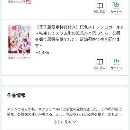
試し読み
カートへ
【電子版限定特典付き】桜色ストレンジガール2
～転生してスラム街の孤児かと思ったら、公爵
令嬢で悪役令嬢でした。店舗召喚で生き延びま
す～
1,485
試し読み
カートへ
作品情報
スラムで暮らす私、サクラリエルには前世の記憶があった。その私の前に
突然、公爵家の使いが現れる。えっ、私が拐われた公爵令嬢？ あれよあ
れよと言う間に公爵家に迎えられることになったのだが、同時にこの世界
が前世でプレイしたことのある乙女ゲームの世界だと気付いた。しかも破
滅しまくる悪役令嬢じゃん！ なんとか破滅するのを回避しないと！え