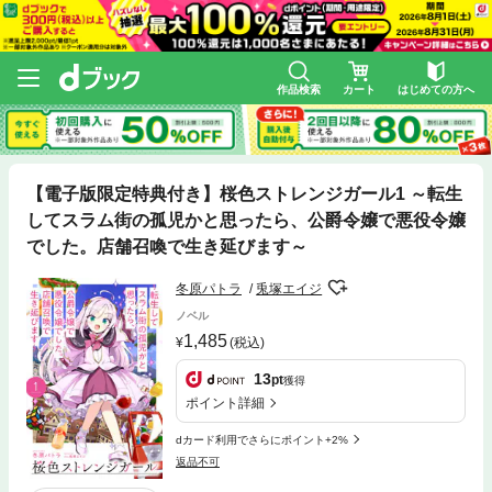
作品検索
カート
はじめての方へ
【電子版限定特典付き】桜色ストレンジガール1 ～転生
してスラム街の孤児かと思ったら、公爵令嬢で悪役令嬢
でした。店舗召喚で生き延びます～
冬原パトラ
兎塚エイジ
ノベル
1,485
(税込)
13
pt
獲得
ポイント詳細
dカード利用でさらにポイント+2%
返品不可