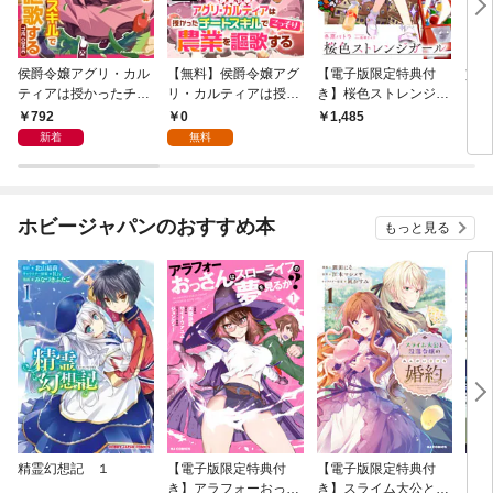
侯爵令嬢アグリ・カル
【無料】侯爵令嬢アグ
【電子版限定特典付
貧乳
ティアは授かったチー
リ・カルティアは授か
き】桜色ストレンジガ
い、
トスキルでこっそり農
ったチートスキルでこ
ール1 ～転生してスラ
扱い
792
0
1,485
1,
業を謳歌する THE CO
っそり農業を謳歌する
ム街の孤児かと思った
双す
新着
無料
MIC 1【電子限定おま
第1話【単話版】
ら、公爵令嬢で悪役令
い王
け付き】
嬢でした。店舗召喚で
生き延びます～
ホビージャパンのおすすめ本
もっと見る
精霊幻想記 １
【電子版限定特典付
【電子版限定特典付
イン
き】アラフォーおっさ
き】スライム大公と没
ドロ