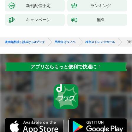
新刊配信予定
ランキング
キャンペーン
無料
漫画無料試し読みならdブック
男性向けラノベ
桜色ストレンジガール
【電
アプリならもっと便利で快適に！