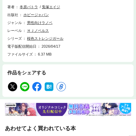
っ、神様からひとつだけもらえた私の『ギフト』は【店舗召喚】？ これ
著者
冬原パトラ
兎塚エイジ
でいったいどうしろと……。
出版社
ホビージャパン
ジャンル
男性向けラノベ
レーベル
ＨＪノベルス
シリーズ
桜色ストレンジガール
電子版配信開始日
2026/04/17
ファイルサイズ
6.37 MB
作品をシェアする
あわせてよく買われている本