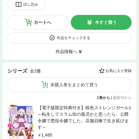
試し読み
カートへ
今すぐ買う
作品をチェックする
作品情報へ
シリーズ
全2冊
お気に入り登録
未購入巻をまとめて買う
1巻から
|
最新刊から
【電子版限定特典付き】桜色ストレンジガール1
～転生してスラム街の孤児かと思ったら、公爵
令嬢で悪役令嬢でした。店舗召喚で生き延びま
す～
1,485