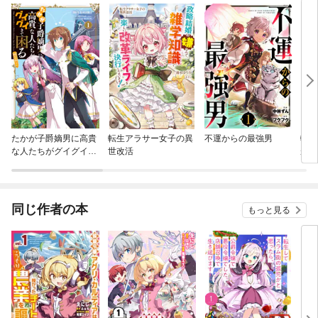
たかが子爵嫡男に高貴
転生アラサー女子の異
不運からの最強男
転生
な人たちがグイグイき
世改活
が、
て困る@COMIC
きて
同じ作者の本
もっと見る