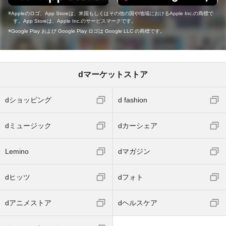
Appleのロゴ、App Storeは、米国もしくはその他の国や地域におけるApple Inc.の商標で
す。App Storeは、Apple Inc.のサービスマークです。
Google Play および Google Play ロゴは Google LLC の商標です。
dマーケットストア
dショッピング
d fashion
dミュージック
dカーシェア
Lemino
dマガジン
dヒッツ
dフォト
dアニメストア
dヘルスケア