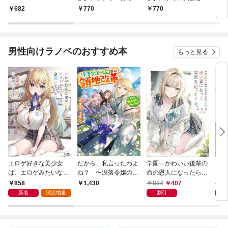
んはスローライフの夢
落令嬢のあんがい幸せ
682
770
770
6
を見るか？1
な婚約1
男性向けラノベのおすすめ本
もっと見る
エロゲ好きな美少女
だから、私言ったわよ
学園一かわいい後輩の
くた
は、エロゲみたいなこ
ね？ 〜没落令嬢の案
命の恩人になったら、
ども
と全部シてほしい【電
外楽しい領地改革〜
通い妻になって関係を
858
814
407
8
1,430
子ＳＳ特典付き】
迫ってくる。
新着
試読増量
割引