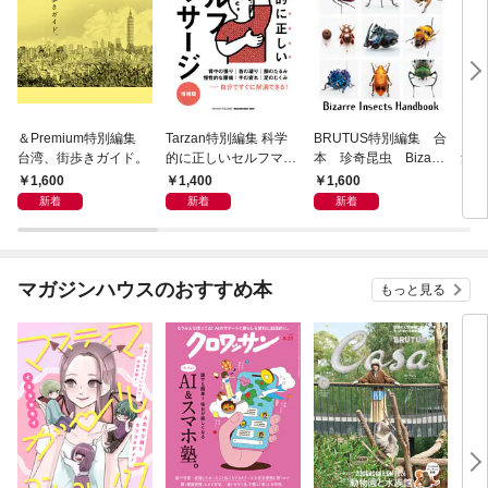
＆Premium特別編集
Tarzan特別編集 科学
BRUTUS特別編集 合
クロ
台湾、街歩きガイド。
的に正しいセルフマッ
本 珍奇昆虫 Bizarre
集 
サージ 増補版
Insects Handbook
1,600
1,400
1,600
1,
新着
新着
新着
マガジンハウスのおすすめ本
もっと見る