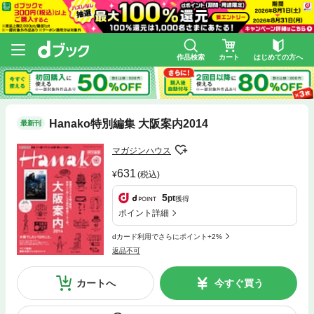
作品検索
カート
はじめての方へ
Hanako特別編集 大阪案内2014
最新刊
マガジンハウス
631
(税込)
5
pt
獲得
ポイント詳細
dカード利用でさらにポイント+2%
返品不可
カートへ
今すぐ買う