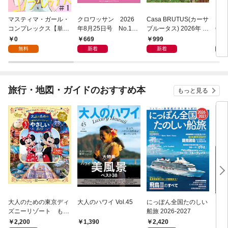
マスティマ・ガール・
クロワッサン 2026
Casa BRUTUS(カーサ
POP
コンプレックス【単
年8月25日号 No.117
ブルータス) 2026年 9
6年
話】１
1 [大人のAI＆スマホ
月号 [もっと学べる！
仕事
0
669
999
8
塾。]
動物園と水族館]
無料
新着
新着
旅行・地図・ガイドのおすすめ本
もっと見る
大人のための東京ディ
大人のハワイ Vol.45
にっぽん全国たのしい
D1
ズニーリゾート もっ
船旅 2026-2027
イ 2
とやさしいガイド
2,200
2,420
2,
1,390