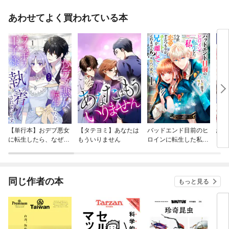
あわせてよく買われている本
【単行本】おデブ悪女
【タテヨミ】あなたは
バッドエンド目前のヒ
結界
に転生したら、なぜか
もういりません
ロインに転生した私、
ラスボス王子様に執着
今世では恋愛するつも
されています
りがチートな兄が離し
てくれません！？@C
OMIC
同じ作者の本
もっと見る