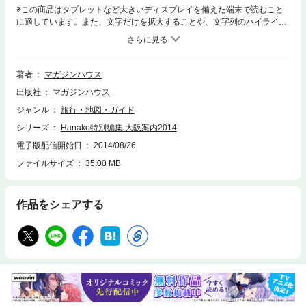
※この商品はタブレットなど大きいディスプレイを備えた端末で読むこと
に適しています。また、文字だけを拡大することや、文字列のハイライ
ト、検索、辞書の参照、引用などの機能が使用できません。あべのハルカ
ス、グランフロント、そしてあのハリーポッターの登場で大注目のＵＳ
Ｊ！今、大阪に人気集中！今回の大阪特集は、定番はおさえながら、これ
らの話題スポットを徹底取材。この一冊で、今のアツイ大阪を完全ガイド
著者
マガジンハウス
します。※電子版では、紙の雑誌と内容が一部異なる場合や、掲載されな
出版社
マガジンハウス
いページや特別付録が含まれない場合がございます。※本ムックはカラー
ページを含みます。お使いの端末によっては、一部読みづらい場合がござ
ジャンル
旅行・地図・ガイド
います。
シリーズ
Hanako特別編集 大阪案内2014
電子版配信開始日
2014/08/26
ファイルサイズ
35.00 MB
作品をシェアする