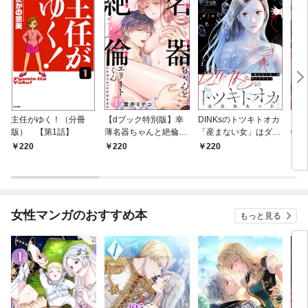
主任がゆく！（分冊
【dブック特別版】幸
DINKsのトツキトオカ
【d
版） 【第1話】
薄名器ちゃんと絶倫エ
「産まない女」はダメ
物伯
リートくん むさぼりエ
ですか？（分冊版）
嬢は
220
220
220
2
ッチが甘すぎる（分冊
【第1話】
（分
版） 【第1話】
話】
女性マンガのおすすめ本
もっと見る