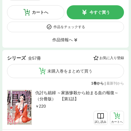
カートへ
今すぐ買う
作品をチェックする
作品情報へ
シリーズ
全57冊
お気に入り登録
未購入巻をまとめて買う
1巻から
|
最新刊から
仇討ち娼婦 ～家族惨殺から始まる血の報復～
（分冊版） 【第1話】
220
試し読み
カートへ