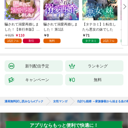
騙されて溺愛再婚しま
騙されて溺愛再婚しま
【タテヨミ】1.転生し
【タ
した！【単行本版】 1
した！ 第1話
たら悪女の妹でした
の私
巻
825
110
0
71
7
試読フル
割引
無料
タテヨミ
試読フル
タ
新刊配信予定
ランキング
キャンペーン
無料
漫画無料試し読みならdブック
女性マンガ
仇討ち娼婦 ～家族惨殺から始まる血の
アプリならもっと便利で快適に！