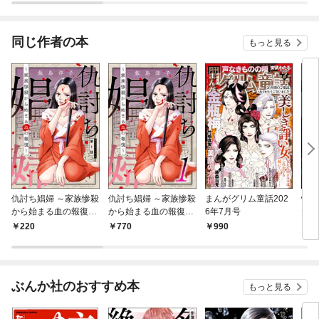
同じ作者の本
もっと見る
仇討ち娼婦 ～家族惨殺
仇討ち娼婦 ～家族惨殺
まんがグリム童話202
怖い
から始まる血の報復～
から始まる血の報復
6年7月号
た娘
（分冊版） 【第1
～ （1）
220
770
990
7
話】
ぶんか社のおすすめ本
もっと見る