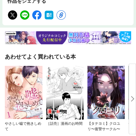
作品をシェアする
あわせてよく買われている本
やさしい嘘で抱きしめ
［話売］漫画のお時間
【タテヨミ】クロユ
子宮
て
リ〜復讐サークル〜
（分