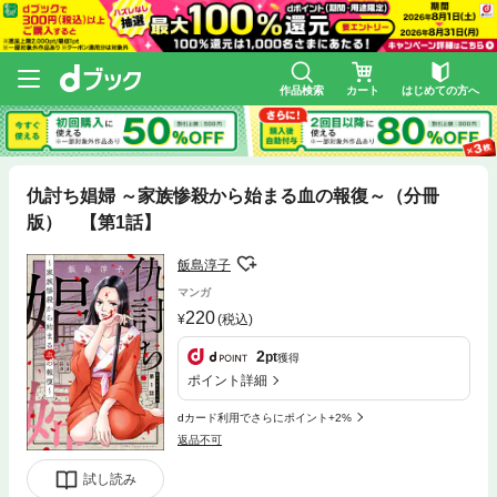
作品検索
カート
はじめての方へ
仇討ち娼婦 ～家族惨殺から始まる血の報復～（分冊
版） 【第1話】
飯島淳子
マンガ
220
(税込)
2
pt
獲得
ポイント詳細
dカード利用でさらにポイント+2%
返品不可
試し読み