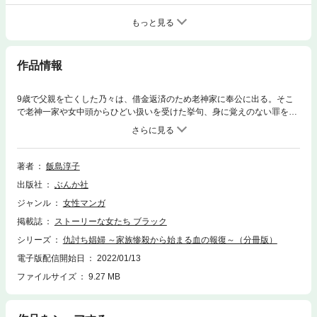
もっと見る
作品情報
9歳で父親を亡くした乃々は、借金返済のため老神家に奉公に出る。そこ
で老神一家や女中頭からひどい扱いを受けた挙句、身に覚えのない罪を着
せられて追い返されてしまう。母と妹の元に帰った乃々が目にした光景は
幼い乃々を絶望の淵に陥れて──!?天涯孤独の身で復讐だけを生きがいに地
獄を渡り歩く女の一生を描く大型連載スタート!!※この作品は、『ストーリ
ーな女たち ブラックVol.54』に収録されています。重複購入にご注意く
著者
飯島淳子
ださい。
出版社
ぶんか社
ジャンル
女性マンガ
掲載誌
ストーリーな女たち ブラック
シリーズ
仇討ち娼婦 ～家族惨殺から始まる血の報復～（分冊版）
電子版配信開始日
2022/01/13
ファイルサイズ
9.27 MB