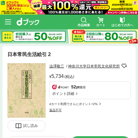
作品検索
カート
はじめての方へ
日本常民生活絵引 2
澁澤敬三
神奈川大学日本常民文化研究所
5,734
(税込)
52
pt
獲得
ポイント詳細
dカード利用でさらにポイント+2%
返品不可
試し読み