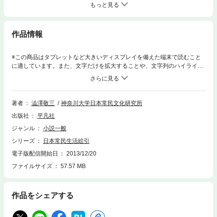
もっと見る
作品情報
※この商品はタブレットなど大きいディスプレイを備えた端末で読むこと
に適しています。また、文字だけを拡大することや、文字列のハイライ
ト、検索、辞書の参照、引用などの機能が使用できません。 平安・鎌倉・
室町時代の主要な２５の絵巻物から、庶民生活の場面を選び、画中に描か
れた出生から死に至る人間の喜怒哀楽の諸相を解説する。衣食住など１５
分類し、各絵巻物の成立、内容、詞書を詳説。
著者
澁澤敬三
神奈川大学日本常民文化研究所
出版社
平凡社
ジャンル
小説一般
シリーズ
日本常民生活絵引
電子版配信開始日
2013/12/20
ファイルサイズ
57.57 MB
作品をシェアする