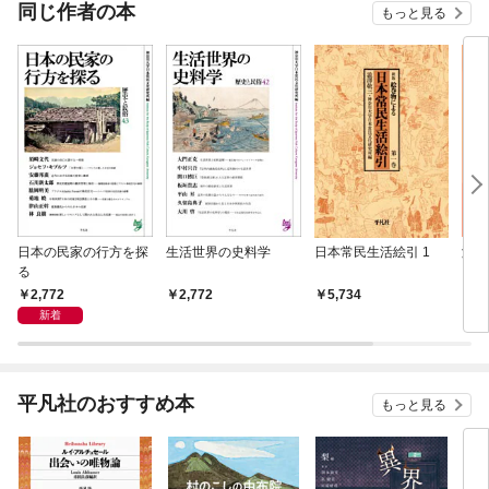
OMIC
同じ作者の本
もっと見る
日本の民家の行方を探
生活世界の史料学
日本常民生活絵引 1
澁澤
る
2,772
2,772
5,734
9,
新着
平凡社のおすすめ本
もっと見る