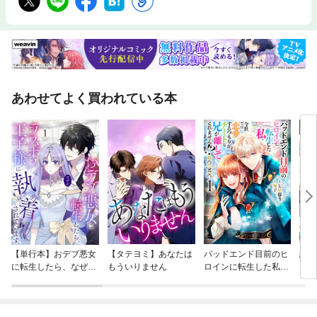
あわせてよく買われている本
【単行本】おデブ悪女
【タテヨミ】あなたは
バッドエンド目前のヒ
結界
に転生したら、なぜか
もういりません
ロインに転生した私、
ラスボス王子様に執着
今世では恋愛するつも
されています
りがチートな兄が離し
てくれません！？@C