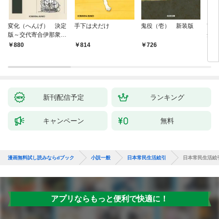
変化（へんげ） 決定
手下は犬だけ
鬼役（壱） 新装版
南町
版～交代寄合伊那衆異
舟の
聞（1）～
880
814
726
9
新刊配信予定
ランキング
キャンペーン
無料
漫画無料試し読みならdブック
小説一般
日本常民生活絵引
日本常民生活絵引
アプリならもっと便利で快適に！