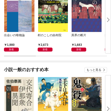
出会いの唯物論
村のこしの由布院
異界の断片
地域
1,980
2,673
1,683
1,
新着
新着
新着
小説一般のおすすめ本
もっと見る