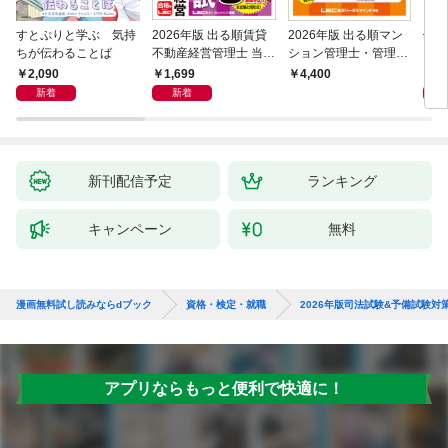
すとぷりと学ぶ 気持
2026年版 出る順賃貸
2026年版 出る順マン
働き
ちが伝わることば
不動産経営管理士 当た
ション管理士・管理業
ンス
る！直前予想模試
務主任者 合格テキスト
も「
2,090
1,699
1,
4,400
れる
新着
新着
新刊配信予定
ランキング
キャンペーン
無料
漫画無料試し読みならdブック
資格・検定・就職
2026年版司法試験&予備試験対
アプリならもっと便利で快適に！