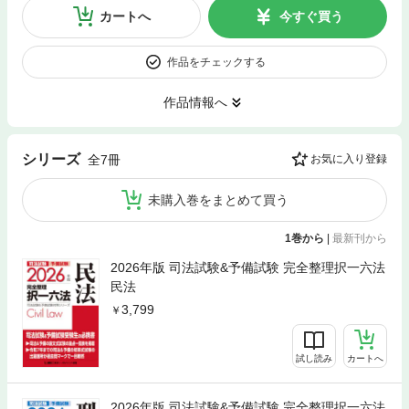
カートへ
今すぐ買う
作品をチェックする
作品情報へ
シリーズ
全7冊
お気に入り登録
未購入巻をまとめて買う
1巻から
|
最新刊から
2026年版 司法試験&予備試験 完全整理択一六法
民法
3,799
試し読み
カートへ
2026年版 司法試験&予備試験 完全整理択一六法