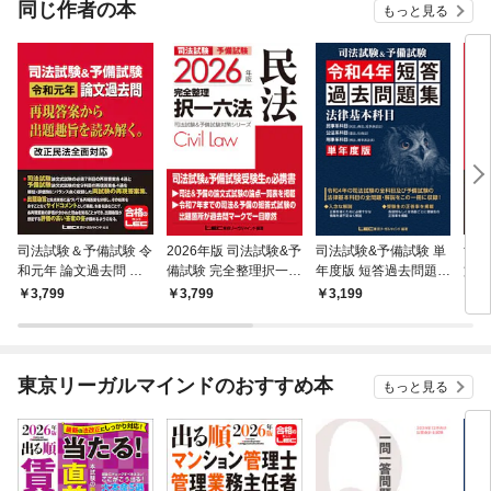
同じ作者の本
もっと見る
司法試験＆予備試験 令
2026年版 司法試験&予
司法試験&予備試験 単
司法
和元年 論文過去問 再
備試験 完全整理択一六
年度版 短答過去問題集
文1
現答案から出題趣旨を
法 民法
(法律基本科目) 令和4
案か
3,799
3,799
3,199
4,
読み解く。
年
解く
東京リーガルマインドのおすすめ本
もっと見る