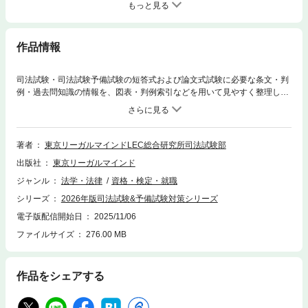
もっと見る
作品情報
司法試験・司法試験予備試験の短答式および論文式試験に必要な条文・判
例・過去問知識の情報を、図表・判例索引などを用いて見やすく整理し、
効率的な学習を可能としました。 重要基本論点のポイント解説や全体構造
の把握を盛り込み、全体的に大胆なメリハリを付けています。 ★最新法改
正対応 令和8年1月までに施行予定の改正法に対応（＝2026年合格目標）
★必要十分な知識・判例を掲載 司法試験・予備試験の民法は、条文の理解
著者
東京リーガルマインドLEC総合研究所司法試験部
を問う問題が数多く出題されます。条文の理解が問われる以上、条文その
出版社
東京リーガルマインド
ものを読み進めるとともに、短答式試験で過去に問われた知識を確認し、
合格に必要な知識を積み重ねていくことが必要不可欠です。 本書では、逐
ジャンル
法学・法律
資格・検定・就職
条形式で各条文の趣旨や要件等を過去の出題情報や関連判例とともに紹介
シリーズ
2026年版司法試験&予備試験対策シリーズ
しており、効率的に条文・判例に関する情報を整理して理解できるよう工
夫しています。さらに、最新の百選掲載判例及び重判掲載判例から重要な
電子版配信開始日
2025/11/06
判例をピックアップし、判旨を紹介するとともに、要件事実に関する知識
ファイルサイズ
276.00 MB
も掲載しています。 ★司法試験短答式試験、予備試験短答式試験の過去問
情報を網羅 本書では、司法試験・予備試験の短答式試験において、共通問
題で問われた知識に〔共〕マーク、予備試験単独で問われた知識に〔予〕
作品をシェアする
マーク、司法試験単独で問われた知識に〔司〕マークを付しています。 こ
れにより知識の重要度がひと目で分かるようになっています。 ★最新判例
インターネットフォロー 短答式試験合格のためには、最新判例を常に意識