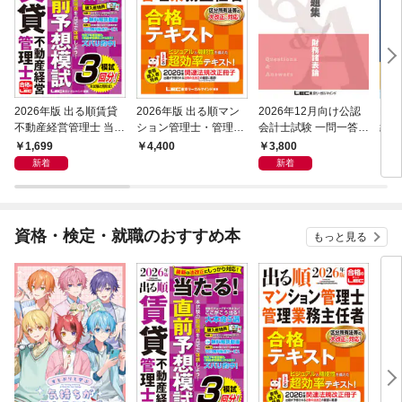
2026年版 出る順賃貸
2026年版 出る順マン
2026年12月向け公認
FP
不動産経営管理士 当た
ション管理士・管理業
会計士試験 一問一答問
級 
る！直前予想模試
務主任者 合格テキスト
題集 財務諸表論
一問
1,699
3,800
4,400
4,
編 
新着
新着
7年版
分野
資格・検定・就職のおすすめ本
もっと見る