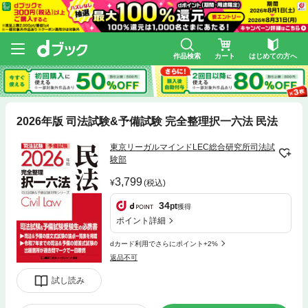
作品検索
カート
はじめての方へ
2026年版 司法試験&予備試験 完全整理択一六法 民法
東京リーガルマインドLEC総合研究所司法試
験部
3,799
(税込)
34
pt
獲得
ポイント詳細
dカード利用でさらにポイント+2%
返品不可
試し読み