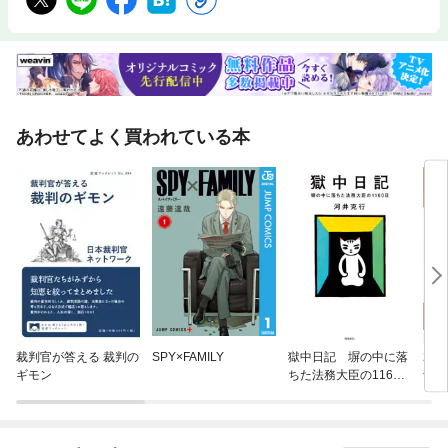
しておくことが必要です。そこでLECでは、最新判例の情報を確実に収集
できるよう、本書をご購入の皆様にインターネットで随時最新判例情報を
ご提供させていただきます。 ※この商品は固定レイアウトで作成されてお
り、タブレットなど大きいディスプレイを備えた端末で読むことに適して
います。 また、文字列のハイライトや検索、辞書の参照、引用などの機能
が使用できません。 ※この書籍はファイルサイズが大きいため、ダウンロ
ードに時間がかかる場合があります。 ※ご購入前に、試し読みがある場合
あわせてよく買われている本
は表示状態・画像解像度・機能等についてご確認ください。 ※紙書籍とは
一部異なる仕様となっております。あらかじめご了承ください。
裁判官が答える 裁判の
SPY×FAMILY
獄中日記 塀の中に落
20
ギモン
ちた法務大臣の1160
予備
日
集 
法律