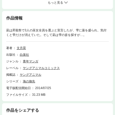
もっと見る
作品情報
凪は昇龍祭で3人の巫女全員を選ぶと宣言したが、雫に薬を盛られ、気付
くと雫だけが消えていた。そして凪は雫の姿を探すが…。
著者
文月晃
出版社
白泉社
ジャンル
青年マンガ
レーベル
ヤングアニマルコミックス
掲載誌
ヤングアニマル
シリーズ
海の御先
電子版配信開始日
2014/07/25
ファイルサイズ
31.23 MB
作品をシェアする