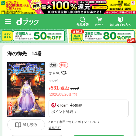
作品検索
カート
はじめての方へ
海の御先 14巻
完結
割引
文月晃
マンガ
531
(税込)
759
(2026/08/20まで)
4
pt
獲得
ポイント詳細
dカード利用でさらにポイント+2%
試し読み
返品不可