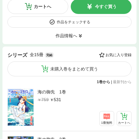
カートへ
今すぐ買う
作品をチェックする
作品情報へ
全15冊
シリーズ
お気に入り登録
完結
未購入巻をまとめて買う
1巻から
|
最新刊から
海の御先 1巻
759
531
1冊無料
カートへ