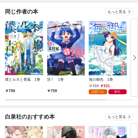
同じ作者の本
もっと見る
僕とルネと青嵐 1巻
頂！ 1巻
海の御先 1巻
藍よ
759
531
759
759
7
試読フル
割引
白泉社のおすすめ本
もっと見る