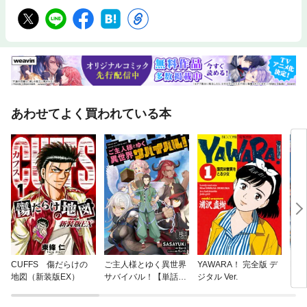
あわせてよく買われている本
CUFFS 傷だらけの
ご主人様とゆく異世界
YAWARA！ 完全版 デ
BA
地図（新装版EX）
サバイバル！【単話
ジタル Ver.
版】