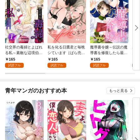
社交界の毒婦とよばれ
私を叱る日鷹君と毎晩
魔導書令嬢～伝説の魔
寡黙
る私～素敵な辺境伯令
シています［ばら売
導書を修復したら最強
力ゼ
息に腕を折られたの
り］ 第1話
の精霊が味方になりま
る～
165
165
165
1
で、責任とってもらい
した（クールな王弟殿
の声
試読フル
試読フル
試読フル
試
ます～［ばら売り］
下がなぜかいつもそば
～［
第1話
にいます）～［ばら売
01
り］ 第1話
青年マンガのおすすめ本
もっと見る