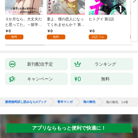
３か月なら、大丈夫だ
妻よ、僕の恋人になっ
ヒトグイ 第1話
世界
と思ってた。～留学し
てくれませんか？ 第1
レベ
た僕の留守中に、一途
話
0
0
0
0
な彼女が汚されるまで
無料
無料
試読フル
～ 1話
新刊配信予定
ランキング
キャンペーン
無料
漫画無料試し読みならdブック
青年マンガ
海の御先
海の御先 14巻
アプリならもっと便利で快適に！