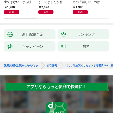
中できない」から脱
がってましたかね。
めの「話し方」の教
式
却！ AI時代の読む技
獅子座、Ａ型、丙午は
室 Ｏｒａｃｙ（オラ
1,980
2,090
1,980
1,
術大全
めぐる
シー）
新着
新着
新着
新刊配信予定
ランキング
キャンペーン
無料
漫画無料試し読みならdブック
自己啓発
忙しい私を賢くリセットする習慣230 
アプリならもっと便利で快適に！