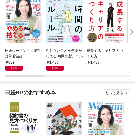
日経ウーマン 2026年9
やりたいことを全部か
成長するキャリアのつ
人生
月号 [雑誌]
なえる 時間の新ルール
くり方
＆選
889
1,430
1,430
1,
新着
新着
日経BPのおすすめ本
もっと見る