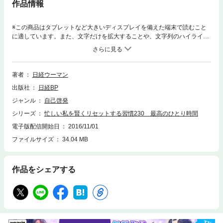
作品情報
※この商品はタブレットなど大きいディスプレイを備えた端末で読むこと
に適しています。また、文字だけを拡大することや、文字列のハイライ
ト、検索、辞書の参照、引用などの機能が使用できません。家時間が楽し
い女子のお部屋公開やせる＆疲れない食べ方5つのルール心と体の勤続疲
労3分メンテ1秒で開運／絶品朝ご飯／お金の貯まる片づけ／女医さんの休
み方／勤続疲労3分メンテ／ヨガでめぐり美人／週末台湾旅◆しっかり貯め
著者
日経ウーマン
て美しく暮らす人の片付けルール◆キレイな女医さんの美肌習慣◆心と体
出版社
日経BP
が元気になる絶品朝ご飯◆朝時間で人生が変わった！ 働き女子の朝を大追
跡
ジャンル
自己啓発
シリーズ
忙しい私を賢くリセットする習慣230 最高のひとり時間
電子版配信開始日
2016/11/01
ファイルサイズ
34.04 MB
作品をシェアする