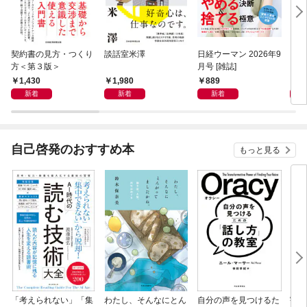
契約書の見方・つくり
談話室米澤
日経ウーマン 2026年9
日経
方＜第３版＞
月号 [雑誌]
ト！
【表
1,430
1,980
889
8
新着
新着
新着
自己啓発のおすすめ本
もっと見る
「考えられない」「集
わたし、そんなにとん
自分の声を見つけるた
宇宙