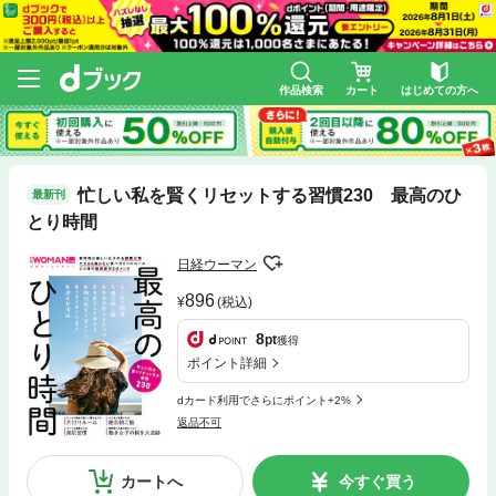
作品検索
カート
はじめての方へ
忙しい私を賢くリセットする習慣230 最高のひ
最新刊
とり時間
日経ウーマン
896
(税込)
8
pt
獲得
ポイント詳細
dカード利用でさらにポイント+2%
返品不可
カートへ
今すぐ買う