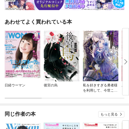
あわせてよく買われている本
日経ウーマン
後宮の烏
私を好きすぎる勇者様
悪役
を利用して、今世こそ
長生きするつもりだっ
たのに(多分、また失
敗した)【単行本】
同じ作者の本
もっと見る