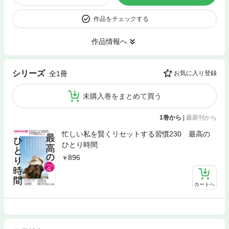
作品をチェックする
作品情報へ
シリーズ
全1冊
お気に入り登録
未購入巻をまとめて買う
1巻から
|
最新刊から
忙しい私を賢くリセットする習慣230 最高の
ひとり時間
896
カートへ