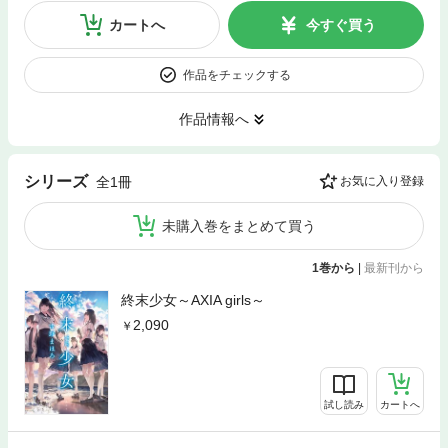
カートへ
今すぐ買う
作品をチェックする
作品情報へ
シリーズ
全1冊
お気に入り登録
未購入巻をまとめて買う
1巻から
|
最新刊から
終末少女～AXIA girls～
2,090
試し読み
カートへ