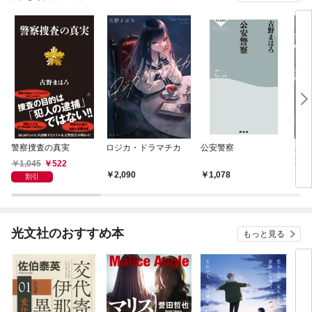
警察捜査の真実
ロジカ・ドラマチカ
公安警察
新任
文庫
1,045
522
2,090
1,078
9
割引
光文社のおすすめ本
もっと見る