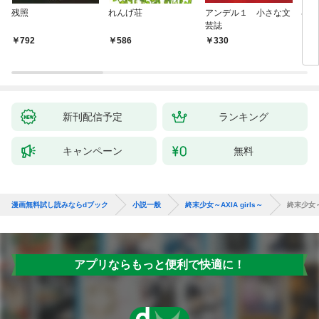
残照
れんげ荘
アンデル１ 小さな文
琴子
芸誌
792
586
330
7
新刊配信予定
ランキング
キャンペーン
無料
漫画無料試し読みならdブック
小説一般
終末少女～AXIA girls～
終末少女～A
アプリならもっと便利で快適に！