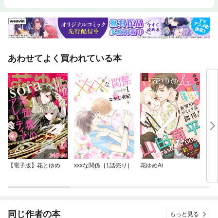
あわせてよく買われている本
【電子版】花とゆめ
xxxな関係［1話売り］
花ゆめAi
【電
同じ作者の本
もっと見る