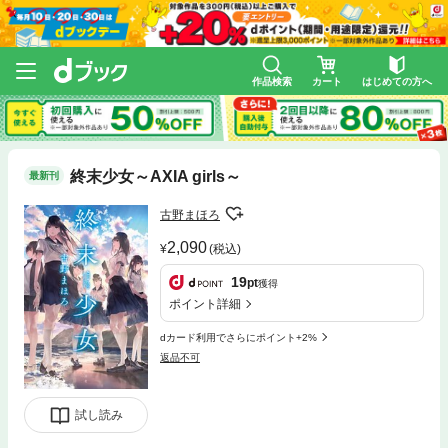
作品検索
カート
はじめての方へ
終末少女～AXIA girls～
最新刊
古野まほろ
2,090
(税込)
19
pt
獲得
ポイント詳細
dカード利用でさらにポイント+2%
返品不可
試し読み