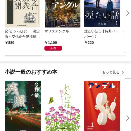
変化（へんげ） 決定
マリスアングル
煙たい話 1【特典ペー
手下
版～交代寄合伊那衆異
パー付】
聞（1）～
1,100
880
220
8
新着
小説一般のおすすめ本
もっと見る