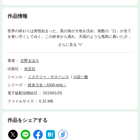
作品情報
世界の終わりは突然始まった。黒の海が大地を沈め、無数の「口」が全て
を食い尽くしてゆく。この終末から逃れ、天国のような孤島に着いた少女
らは、しかしそこでも海の彼方に「口」どもを見た。絶望までの時間を静
かに暮らす中、彼女らは謎めいた漂着者らを助ける。だがそれは結果とし
て、嘘と裏切りに満ちた殺し合いの始まりとなってしまった。魔女は、そ
して生き延びるべきは誰か？ 終末をかける少女らの超絶論理！
著者
古野まほろ
出版社
光文社
ジャンル
ミステリー・サスペンス
小説一般
シリーズ
終末少女～AXIA girls～
電子版配信開始日
2019/01/25
ファイルサイズ
0.32 MB
作品をシェアする