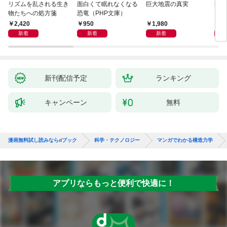
リズムを乱される生き
面白くて眠れなくなる
巨大地震の真実
病は
物たちへの処方箋
恐竜（PHP文庫）
2,420
950
1,980
2,
新着
新着
新着
新刊配信予定
ランキング
キャンペーン
無料
漫画無料試し読みならdブック
科学・テクノロジー
マンガでわかる構造力学
アプリならもっと便利で快適に！