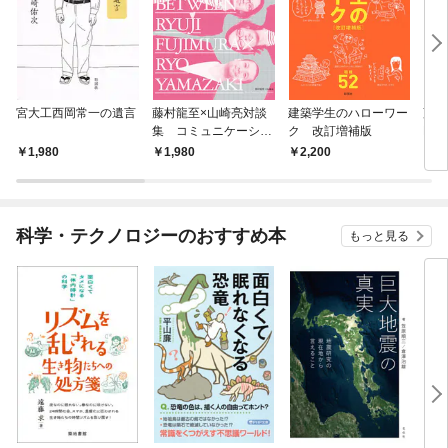
宮大工西岡常一の遺言
藤村龍至×山崎亮対談
建築学生のハローワー
藤村
集 コミュニケーショ
ク 改訂増補版
DA
ンのアーキテクチャを
集 
1,980
1,980
2,200
2,
設計する
――
築家
科学・テクノロジーのおすすめ本
もっと見る