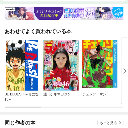
あわせてよく買われている本
BE BLUES！～青にな
週刊少年マガジン
チェンソーマン
BU
れ～
同じ作者の本
もっと見る