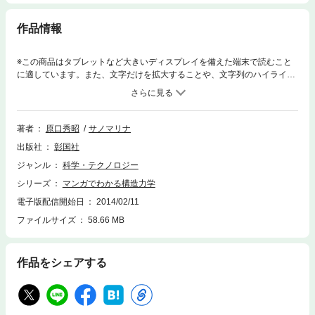
作品情報
※この商品はタブレットなど大きいディスプレイを備えた端末で読むこと
に適しています。また、文字だけを拡大することや、文字列のハイライ
ト、検索、辞書の参照、引用などの機能が使用できません。デザインは得
意だが構造力学が苦手な大学生アキラが、構造力学が得意な女子学生キズ
クの特訓を受けて、構造力学の基本をマスターしていくという筋立ての漫
画。構造力学に頭をかかえる学生のためのとっておきのバイブル。［目
著者
原口秀昭
サノマリナ
次］第１話 再会。ベクトルで女子大へゴー！ 第２話 ベクトルと力の
出版社
彰国社
ビミョーな違い 第３話 モーメントは回しすぎに注意！？ 第４話 合
成？分解？運命の分かれ道 第５話 酒と女。心のバランスが崩れそう！
ジャンル
科学・テクノロジー
第６話 荷重（カジ） とオヤジはどっちが怖い？ 第７話 忘年会。酔
シリーズ
マンガでわかる構造力学
っぱらいには支えが必要？ 第８話 オーリョク反対？サンドイッチのピ
ンチ！ 第９話 お正月。曲がる角にはモーメント！？ 第10話 ヨーカ
電子版配信開始日
2014/02/11
ンはすれ違いの予感！？ 第11話 卒制は応力図でカンベン！？ 第12
ファイルサイズ
58.66 MB
話 豆腐アタマはガマン限界！？ 第13話 単位はもうがけっ縁！？
第14話 単位も安全に設計したい！？ 第15話 涙の卒業式。これまでの
おさらい・・・
作品をシェアする