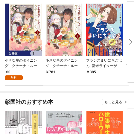
小さな星のダイニン
小さな星のダイニン
フランスまいにちごは
マン
グ クチーナ・ルーチ
グ クチーナ・ルーチ
ん -新米ライターがフ
”や
ェ【分冊版】 1
ェ１
ランスの地方都市に移
派” 
0
781
385
1,
住したら- 思い出食
cel
無料
堂プレイバック～サノ
マリナ～
彰国社のおすすめ本
もっと見る