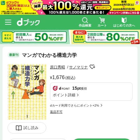
作品検索
カート
はじめての方へ
マンガでわかる構造力学
最新刊
原口秀昭
サノマリナ
1,676
(税込)
15
pt
獲得
ポイント詳細
dカード利用でさらにポイント+2%
返品不可
試し読み