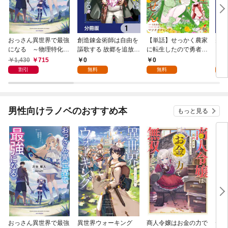
おっさん異世界で最強
創造錬金術師は自由を
【単話】せっかく農家
夫は
になる ～物理特化の
謳歌する 故郷を追放さ
に転生したので勇者は
【分
覚醒者～
れたら、魔王のお膝元
目指しません【第1
1,430
715
0
0
0
で超絶効果のマジック
話】
割引
無料
無料
アイテム作り放題にな
りました【分冊版】
1
男性向けラノベのおすすめ本
もっと見る
おっさん異世界で最強
異世界ウォーキング
商人令嬢はお金の力で
デス