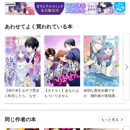
あわせてよく買われている本
【単行本】おデブ悪女
【タテヨミ】あなたは
病弱な悪役令嬢です
公爵
に転生したら、なぜか
もういりません
が、婚約者が過保護す
当た
ラスボス王子様に執着
ぎて逃げ出したい(私
されています
たち犬猿の仲でしたよ
ね！？)
同じ作者の本
もっと見る