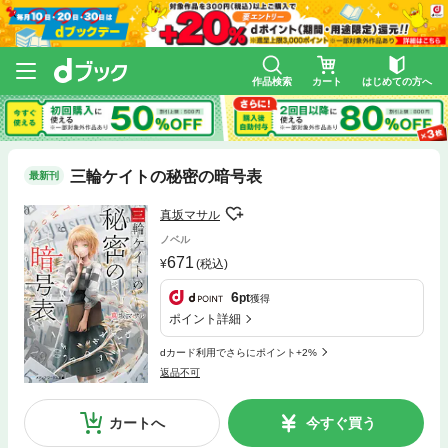
作品検索
カート
はじめての方へ
三輪ケイトの秘密の暗号表
最新刊
真坂マサル
ノベル
671
(税込)
6
pt
獲得
ポイント詳細
dカード利用でさらにポイント+2%
返品不可
カートへ
今すぐ買う