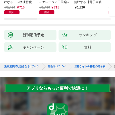
になる ～物理特化の
～エレージア王国編～
無双する【電子書籍限
る異
覚醒者～
定書き下ろしSS付
1,430
715
1,430
715
1,
1,320
き】
割引
割引
新刊配信予定
ランキング
キャンペーン
無料
漫画無料試し読みならdブック
男性向けラノベ
三輪ケイトの秘密の暗号表
アプリならもっと便利で快適に！