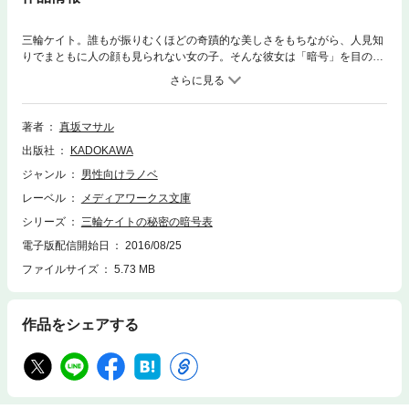
三輪ケイト。誰もが振りむくほどの奇蹟的な美しさをもちながら、人見知
りでまともに人の顔も見られない女の子。そんな彼女は「暗号」を目の前
にした時にだけ、その瞳に類まれな知性の輝きを宿らせる――暗号中毒者
だった。名映画監督が残した書籍暗号、ストーカーの残した謎めいたメ
モ、記憶喪失の少女が描く謎の図案、そしてケイトの人生に影を落とす暗
号……。「暗号には、それを作った人の強い思いが込められている」ケイ
著者
真坂マサル
トの前に現れる様々な暗号と、その裏に隠された人生の物語とは――これ
出版社
KADOKAWA
は、暗号に託された人の思いを解読する物語。
ジャンル
男性向けラノベ
レーベル
メディアワークス文庫
シリーズ
三輪ケイトの秘密の暗号表
電子版配信開始日
2016/08/25
ファイルサイズ
5.73 MB
作品をシェアする